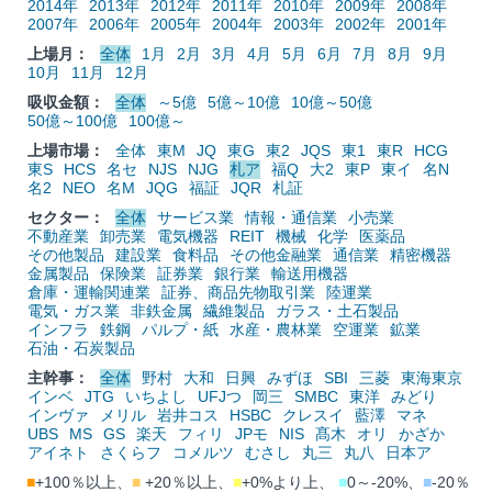
2014年
2013年
2012年
2011年
2010年
2009年
2008年
2007年
2006年
2005年
2004年
2003年
2002年
2001年
上場月：
全体
1月
2月
3月
4月
5月
6月
7月
8月
9月
10月
11月
12月
吸収金額：
全体
～5億
5億～10億
10億～50億
50億～100億
100億～
上場市場：
全体
東M
JQ
東G
東2
JQS
東1
東R
HCG
東S
HCS
名セ
NJS
NJG
札ア
福Q
大2
東P
東イ
名N
名2
NEO
名M
JQG
福証
JQR
札証
セクター：
全体
サービス業
情報・通信業
小売業
不動産業
卸売業
電気機器
REIT
機械
化学
医薬品
その他製品
建設業
食料品
その他金融業
通信業
精密機器
金属製品
保険業
証券業
銀行業
輸送用機器
倉庫・運輸関連業
証券、商品先物取引業
陸運業
電気・ガス業
非鉄金属
繊維製品
ガラス・土石製品
インフラ
鉄鋼
パルプ・紙
水産・農林業
空運業
鉱業
石油・石炭製品
主幹事：
全体
野村
大和
日興
みずほ
SBI
三菱
東海東京
インベ
JTG
いちよし
UFJつ
岡三
SMBC
東洋
みどり
インヴァ
メリル
岩井コス
HSBC
クレスイ
藍澤
マネ
UBS
MS
GS
楽天
フィリ
JPモ
NIS
髙木
オリ
かざか
アイネト
さくらフ
コメルツ
むさし
丸三
丸八
日本ア
■
+100％以上、
■
+20％以上、
■
+0%より上、
■
0～-20%、
■
-20％