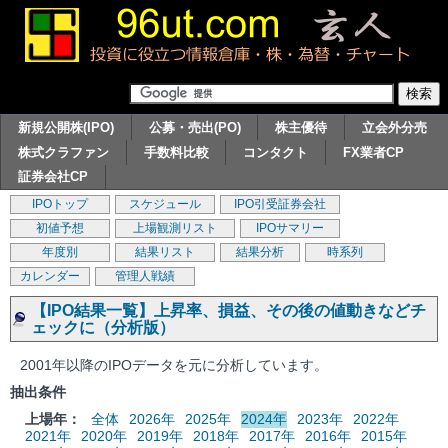
新規公開株(IPO)
公募・売出(PO)
株主優待
立会外分売
株式クラファン
手数料比較
コンタクト
FX業者CP
証券会社CP
IPOトップ
スケジュール
IPO引受証券会社
初値予想
上場観測リスト
IPOサマリー
年度別
結果リスト
結果分析
時系列
カレンダー
管理人戦績
【IPO結果一覧】上昇率、損益、その後の値動きなどチ
ェックに（分析版）
2001年以降のIPOデータを元に分析しています。
抽出条件
上場年：
全体
2026年
2025年
2024年
2023年
2022年
2021年
2020年
2019年
2018年
2017年
2016年
2015年