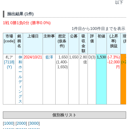
以下
抽出結果 (1件)
1戦 0勝1負0分 (勝率0.0%)
1件目から100件目までを表示
市場
銘
上場日
主幹事
想定
公募
吸
評
初値
(上昇
現
[code]
柄
(仮条
収
価
率)
(差
名
件)
金
損益
額
札ア
伸
2024/10/21
藍澤
1,650
1,650
2.80
D(3)
1,530
(-7.3%)
4
[7118]
和
(
1,400-
億
-12,000
(+2,
(Y)
ホ
1,650
)
円
ー
ル
デ
ィ
ン
グ
ス
個別株リスト
[
1000
] [
2000
] [
3000
]