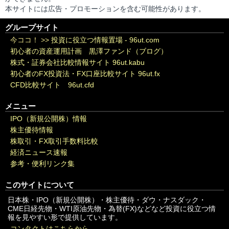
本サイトには広告・プロモーションを含む可能性があります。
グループサイト
今ココ！ >>
投資に役立つ情報置場 - 96ut.com
初心者の資産運用計画 黒澤ファンド（ブログ）
株式・証券会社比較情報サイト 96ut.kabu
初心者のFX投資法・FX口座比較サイト 96ut.fx
CFD比較サイト 96ut.cfd
メニュー
IPO（新規公開株）情報
株主優待情報
株取引・FX取引手数料比較
経済ニュース速報
参考・便利リンク集
このサイトについて
日本株・IPO（新規公開株）・株主優待・ダウ・ナスダック・
CME日経先物・WTI原油先物・為替(FX)などなど投資に役立つ情
報を見やすい形で提供しています。
コンタクトはこちらから