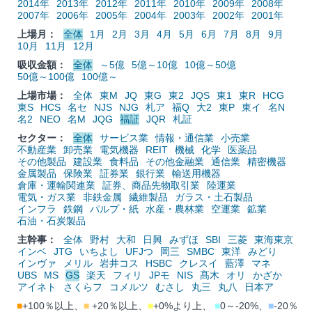
2014年
2013年
2012年
2011年
2010年
2009年
2008年
2007年
2006年
2005年
2004年
2003年
2002年
2001年
上場月：
全体
1月
2月
3月
4月
5月
6月
7月
8月
9月
10月
11月
12月
吸収金額：
全体
～5億
5億～10億
10億～50億
50億～100億
100億～
上場市場：
全体
東M
JQ
東G
東2
JQS
東1
東R
HCG
東S
HCS
名セ
NJS
NJG
札ア
福Q
大2
東P
東イ
名N
名2
NEO
名M
JQG
福証
JQR
札証
セクター：
全体
サービス業
情報・通信業
小売業
不動産業
卸売業
電気機器
REIT
機械
化学
医薬品
その他製品
建設業
食料品
その他金融業
通信業
精密機器
金属製品
保険業
証券業
銀行業
輸送用機器
倉庫・運輸関連業
証券、商品先物取引業
陸運業
電気・ガス業
非鉄金属
繊維製品
ガラス・土石製品
インフラ
鉄鋼
パルプ・紙
水産・農林業
空運業
鉱業
石油・石炭製品
主幹事：
全体
野村
大和
日興
みずほ
SBI
三菱
東海東京
インベ
JTG
いちよし
UFJつ
岡三
SMBC
東洋
みどり
インヴァ
メリル
岩井コス
HSBC
クレスイ
藍澤
マネ
UBS
MS
GS
楽天
フィリ
JPモ
NIS
髙木
オリ
かざか
アイネト
さくらフ
コメルツ
むさし
丸三
丸八
日本ア
■
+100％以上、
■
+20％以上、
■
+0%より上、
■
0～-20%、
■
-20％