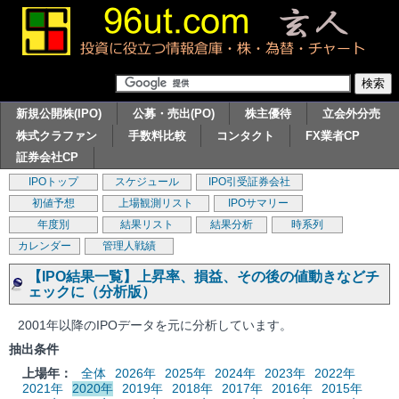
新規公開株(IPO)
公募・売出(PO)
株主優待
立会外分売
株式クラファン
手数料比較
コンタクト
FX業者CP
証券会社CP
IPOトップ
スケジュール
IPO引受証券会社
初値予想
上場観測リスト
IPOサマリー
年度別
結果リスト
結果分析
時系列
カレンダー
管理人戦績
【IPO結果一覧】上昇率、損益、その後の値動きなどチ
ェックに（分析版）
2001年以降のIPOデータを元に分析しています。
抽出条件
上場年：
全体
2026年
2025年
2024年
2023年
2022年
2021年
2020年
2019年
2018年
2017年
2016年
2015年