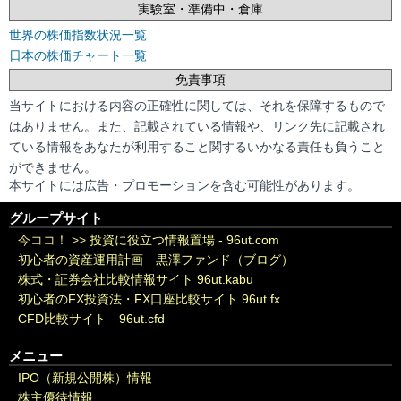
実験室・準備中・倉庫
世界の株価指数状況一覧
日本の株価チャート一覧
免責事項
当サイトにおける内容の正確性に関しては、それを保障するもので
はありません。また、記載されている情報や、リンク先に記載され
ている情報をあなたが利用すること関するいかなる責任も負うこと
ができません。
本サイトには広告・プロモーションを含む可能性があります。
グループサイト
今ココ！ >>
投資に役立つ情報置場 - 96ut.com
初心者の資産運用計画 黒澤ファンド（ブログ）
株式・証券会社比較情報サイト 96ut.kabu
初心者のFX投資法・FX口座比較サイト 96ut.fx
CFD比較サイト 96ut.cfd
メニュー
IPO（新規公開株）情報
株主優待情報