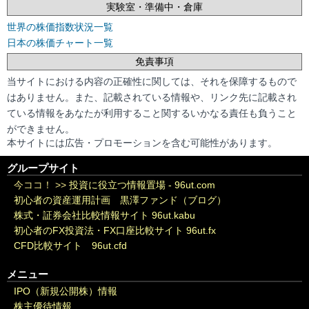
実験室・準備中・倉庫
世界の株価指数状況一覧
日本の株価チャート一覧
免責事項
当サイトにおける内容の正確性に関しては、それを保障するもので
はありません。また、記載されている情報や、リンク先に記載され
ている情報をあなたが利用すること関するいかなる責任も負うこと
ができません。
本サイトには広告・プロモーションを含む可能性があります。
グループサイト
今ココ！ >>
投資に役立つ情報置場 - 96ut.com
初心者の資産運用計画 黒澤ファンド（ブログ）
株式・証券会社比較情報サイト 96ut.kabu
初心者のFX投資法・FX口座比較サイト 96ut.fx
CFD比較サイト 96ut.cfd
メニュー
IPO（新規公開株）情報
株主優待情報