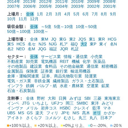
2014年
2013年
2012年
2011年
2010年
2009年
2008年
2007年
2006年
2005年
2004年
2003年
2002年
2001年
上場月：
全体
1月
2月
3月
4月
5月
6月
7月
8月
9月
10月
11月
12月
吸収金額：
全体
～5億
5億～10億
10億～50億
50億～100億
100億～
上場市場：
全体
東M
JQ
東G
東2
JQS
東1
東R
HCG
東S
HCS
名セ
NJS
NJG
札ア
福Q
大2
東P
東イ
名N
名2
NEO
名M
JQG
福証
JQR
札証
セクター：
全体
サービス業
情報・通信業
小売業
不動産業
卸売業
電気機器
REIT
機械
化学
医薬品
その他製品
建設業
食料品
その他金融業
通信業
精密機器
金属製品
保険業
証券業
銀行業
輸送用機器
倉庫・運輸関連業
証券、商品先物取引業
陸運業
電気・ガス業
非鉄金属
繊維製品
ガラス・土石製品
インフラ
鉄鋼
パルプ・紙
水産・農林業
空運業
鉱業
石油・石炭製品
主幹事：
全体
野村
大和
日興
みずほ
SBI
三菱
東海東京
インベ
JTG
いちよし
UFJつ
岡三
SMBC
東洋
みどり
インヴァ
メリル
岩井コス
HSBC
クレスイ
藍澤
マネ
UBS
MS
GS
楽天
フィリ
JPモ
NIS
髙木
オリ
かざか
アイネト
さくらフ
コメルツ
むさし
丸三
丸八
日本ア
■
+100％以上、
■
+20％以上、
■
+0%より上、
■
0～-20%、
■
-20％