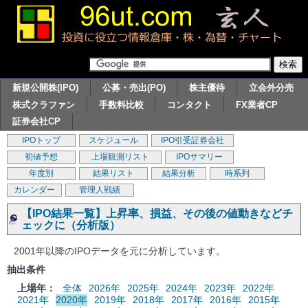
新規公開株(IPO)
公募・売出(PO)
株主優待
立会外分売
株式クラファン
手数料比較
コンタクト
FX業者CP
証券会社CP
IPOトップ
スケジュール
IPO引受証券会社
初値予想
上場観測リスト
IPOサマリー
年度別
結果リスト
結果分析
時系列
カレンダー
管理人戦績
【IPO結果一覧】上昇率、損益、その後の値動きなどチ
ェックに（分析版）
2001年以降のIPOデータを元に分析しています。
抽出条件
上場年：
全体
2026年
2025年
2024年
2023年
2022年
2021年
2020年
2019年
2018年
2017年
2016年
2015年