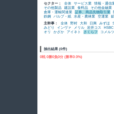
セクター：
全体
サービス業
情報・通信
その他製品
建設業
食料品
その他金融業
倉庫・運輸関連業
証券、商品先物取引業
鉄鋼
パルプ・紙
水産・農林業
空運業
主幹事：
全体
野村
大和
日興
みずほ
みどり
インヴァ
メリル
岩井コス
HSBC
オリ
かざか
アイネト
さくらフ
コメル
抽出結果 (0件)
0戦 0勝0負0分 (勝率0.0%)