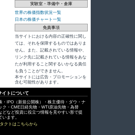
実験室・準備中・倉庫
世界の株価指数状況一覧
日本の株価チャート一覧
免責事項
当サイトにおける内容の正確性に関し
ては、それを保障するものではありま
せん。また、記載されている情報や、
リンク先に記載されている情報をあな
たが利用すること関するいかなる責任
も負うことができません。
本サイトには広告・プロモーションを
含む可能性があります。
サイトについて
株・IPO（新規公開株）・株主優待・ダウ・ナ
ック・CME日経先物・WTI原油先物・為替
X)などなど投資に役立つ情報を見やすい形で提
ています。
タクトはこちらから