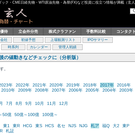
ク・CME日経先物・WTI原油先物・為替(FX)など投資に役立つ情報が満載（玄人グル
主優待
立会外分売
株式クラファン
手数料比較
コンタク
券会社
初値予想
上場観測リスト
IPOサマリー
時系列
カレンダー
管理人戦績
の後の値動きなどチェックに（分析版）
ます。
2023年
2022年
2021年
2020年
2019年
2018年
2017年
2016年
2010年
2009年
2008年
2007年
2006年
2005年
2004年
2003年
月
7月
8月
9月
10月
11月
12月
～50億
50億～100億
100億～
東1
東R
HCG
東S
HCS
名セ
NJS
NJG
札ア
福Q
大2
東P
R
札証