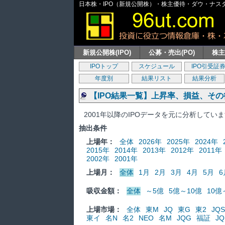
日本株・IPO（新規公開株）・株主優待・ダウ・ナスダッ
新規公開株(IPO)
公募・売出(PO)
株
IPOトップ
スケジュール
IPO引受証
年度別
結果リスト
結果分析
【IPO結果一覧】上昇率、損益、そ
2001年以降のIPOデータを元に分析してい
抽出条件
上場年：
全体
2026年
2025年
2024年
2015年
2014年
2013年
2012年
2011年
2002年
2001年
上場月：
全体
1月
2月
3月
4月
5月
6
吸収金額：
全体
～5億
5億～10億
10億
上場市場：
全体
東M
JQ
東G
東2
JQS
東イ
名N
名2
NEO
名M
JQG
福証
JQ