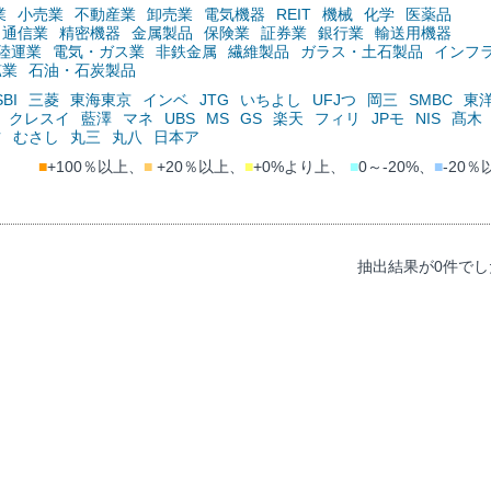
業
小売業
不動産業
卸売業
電気機器
REIT
機械
化学
医薬品
通信業
精密機器
金属製品
保険業
証券業
銀行業
輸送用機器
陸運業
電気・ガス業
非鉄金属
繊維製品
ガラス・土石製品
インフ
鉱業
石油・石炭製品
SBI
三菱
東海東京
インベ
JTG
いちよし
UFJつ
岡三
SMBC
東
クレスイ
藍澤
マネ
UBS
MS
GS
楽天
フィリ
JPモ
NIS
髙木
ツ
むさし
丸三
丸八
日本ア
■
+100％以上、
■
+20％以上、
■
+0%より上、
■
0～-20%、
■
-20％
抽出結果が0件でし