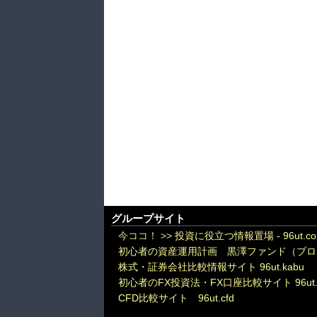
グループサイト
今ココ！ >>
投資に役立つ情報置場 - 96ut.c
初心者の資産運用計画 黒澤ファンド（ブロ
株式・証券会社比較情報サイト 96ut.kabu
初心者のFX投資法・FX口座比較サイト 96ut.
CFD比較サイト 96ut.cfd