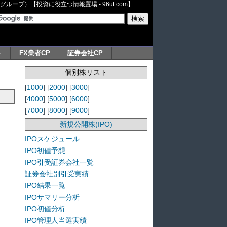
ープ）【投資に役立つ情報置場 - 96ut.com】
ト
FX業者CP
証券会社CP
個別株リスト
[
1000
] [
2000
] [
3000
]
[
4000
] [
5000
] [
6000
]
[
7000
] [
8000
] [
9000
]
新規公開株(IPO)
IPOスケジュール
IPO初値予想
IPO引受証券会社一覧
証券会社別引受実績
IPO結果一覧
IPOサマリー分析
IPO初値分析
IPO管理人当選実績