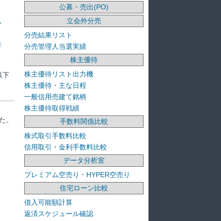
公募・売出(PO)
立会外分売
ラ
分売結果リスト
洋
分売管理人当選実績
株主優待
株主優待リスト出力機
以下
株主優待・主な日程
一般信用売建て銘柄
株主優待取得戦績
た。
手数料関係比較
株式取引手数料比較
信用取引・金利手数料比較
データ分析室
プレミアム空売り・HYPER空売り
住宅ローン比較
借入可能額計算
返済スケジュール確認