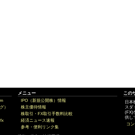
メニュー
この
om
IPO（新規公開株）情報
日本
グ）
株主優待情報
スダ
(F
株取引・FX取引手数料比較
供し
fx
経済ニュース速報
コン
参考・便利リンク集