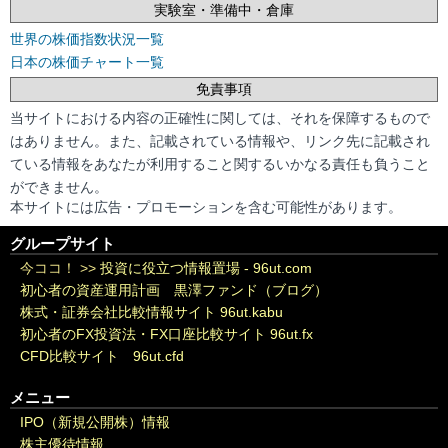
実験室・準備中・倉庫
世界の株価指数状況一覧
日本の株価チャート一覧
免責事項
当サイトにおける内容の正確性に関しては、それを保障するもので
はありません。また、記載されている情報や、リンク先に記載され
ている情報をあなたが利用すること関するいかなる責任も負うこと
ができません。
本サイトには広告・プロモーションを含む可能性があります。
グループサイト
今ココ！ >>
投資に役立つ情報置場 - 96ut.com
初心者の資産運用計画 黒澤ファンド（ブログ）
株式・証券会社比較情報サイト 96ut.kabu
初心者のFX投資法・FX口座比較サイト 96ut.fx
CFD比較サイト 96ut.cfd
メニュー
IPO（新規公開株）情報
株主優待情報