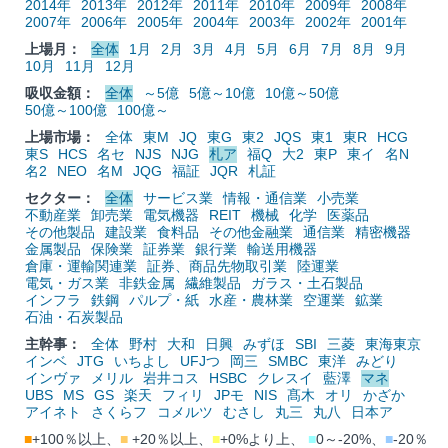
2014年
2013年
2012年
2011年
2010年
2009年
2008年
2007年
2006年
2005年
2004年
2003年
2002年
2001年
上場月：
全体
1月
2月
3月
4月
5月
6月
7月
8月
9月
10月
11月
12月
吸収金額：
全体
～5億
5億～10億
10億～50億
50億～100億
100億～
上場市場：
全体
東M
JQ
東G
東2
JQS
東1
東R
HCG
東S
HCS
名セ
NJS
NJG
札ア
福Q
大2
東P
東イ
名N
名2
NEO
名M
JQG
福証
JQR
札証
セクター：
全体
サービス業
情報・通信業
小売業
不動産業
卸売業
電気機器
REIT
機械
化学
医薬品
その他製品
建設業
食料品
その他金融業
通信業
精密機器
金属製品
保険業
証券業
銀行業
輸送用機器
倉庫・運輸関連業
証券、商品先物取引業
陸運業
電気・ガス業
非鉄金属
繊維製品
ガラス・土石製品
インフラ
鉄鋼
パルプ・紙
水産・農林業
空運業
鉱業
石油・石炭製品
主幹事：
全体
野村
大和
日興
みずほ
SBI
三菱
東海東京
インベ
JTG
いちよし
UFJつ
岡三
SMBC
東洋
みどり
インヴァ
メリル
岩井コス
HSBC
クレスイ
藍澤
マネ
UBS
MS
GS
楽天
フィリ
JPモ
NIS
髙木
オリ
かざか
アイネト
さくらフ
コメルツ
むさし
丸三
丸八
日本ア
■
+100％以上、
■
+20％以上、
■
+0%より上、
■
0～-20%、
■
-20％