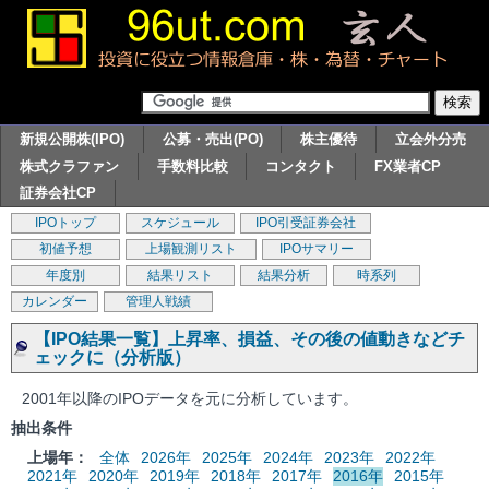
新規公開株(IPO)
公募・売出(PO)
株主優待
立会外分売
株式クラファン
手数料比較
コンタクト
FX業者CP
証券会社CP
IPOトップ
スケジュール
IPO引受証券会社
初値予想
上場観測リスト
IPOサマリー
年度別
結果リスト
結果分析
時系列
カレンダー
管理人戦績
【IPO結果一覧】上昇率、損益、その後の値動きなどチ
ェックに（分析版）
2001年以降のIPOデータを元に分析しています。
抽出条件
上場年：
全体
2026年
2025年
2024年
2023年
2022年
2021年
2020年
2019年
2018年
2017年
2016年
2015年