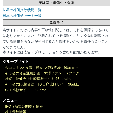
実験室・準備中・倉庫
世界の株価指数状況一覧
日本の株価チャート一覧
免責事項
当サイトにおける内容の正確性に関しては、それを保障するもので
はありません。また、記載されている情報や、リンク先に記載され
ている情報をあなたが利用すること関するいかなる責任も負うこと
ができません。
本サイトには広告・プロモーションを含む可能性があります。
グループサイト
今ココ！ >>
投資に役立つ情報置場 - 96ut.com
初心者の資産運用計画 黒澤ファンド（ブログ）
株式・証券会社比較情報サイト 96ut.kabu
初心者のFX投資法・FX口座比較サイト 96ut.fx
CFD比較サイト 96ut.cfd
メニュー
IPO（新規公開株）情報
株主優待情報