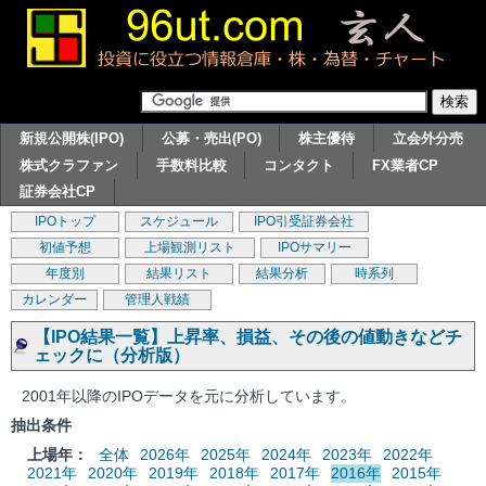
新規公開株(IPO)
公募・売出(PO)
株主優待
立会外分売
株式クラファン
手数料比較
コンタクト
FX業者CP
証券会社CP
IPOトップ
スケジュール
IPO引受証券会社
初値予想
上場観測リスト
IPOサマリー
年度別
結果リスト
結果分析
時系列
カレンダー
管理人戦績
【IPO結果一覧】上昇率、損益、その後の値動きなどチ
ェックに（分析版）
2001年以降のIPOデータを元に分析しています。
抽出条件
上場年：
全体
2026年
2025年
2024年
2023年
2022年
2021年
2020年
2019年
2018年
2017年
2016年
2015年