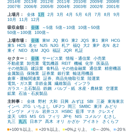
2014年
2013年
2012年
2011年
2010年
2009年
2008年
2007年
2006年
2005年
2004年
2003年
2002年
2001年
上場月：
全体
1月
2月
3月
4月
5月
6月
7月
8月
9月
10月
11月
12月
吸収金額：
全体
～5億
5億～10億
10億～50億
50億～100億
100億～
上場市場：
全体
東M
JQ
東G
東2
JQS
東1
東R
HCG
東S
HCS
名セ
NJS
NJG
札ア
福Q
大2
東P
名N
名2
東イ
NEO
名M
JQG
福証
JQR
札証
セクター：
全体
サービス業
情報・通信業
小売業
不動産業
卸売業
電気機器
REIT
機械
化学
医薬品
その他製品
建設業
食料品
その他金融業
通信業
精密機器
金属製品
保険業
証券業
銀行業
輸送用機器
倉庫・運輸関連業
証券、商品先物取引業
陸運業
電気・ガス業
非鉄金属
繊維製品
インフラ
ガラス・土石製品
鉄鋼
パルプ・紙
水産・農林業
空運業
鉱業
石油・石炭製品
主幹事：
全体
野村
大和
日興
みずほ
SBI
三菱
東海東京
インベ
JTG
いちよし
UFJつ
岡三
SMBC
東洋
みどり
インヴァ
メリル
岩井コス
HSBC
藍澤
マネ
クレスイ
楽天
UBS
MS
GS
フィリ
JPモ
NIS
コメルツ
むさし
丸三
丸八
日本ア
髙木
オリ
かざか
アイネト
さくらフ
■
+100％以上、
■
+20％以上、
■
+0%より上、
■
0～-20%、
■
-20％