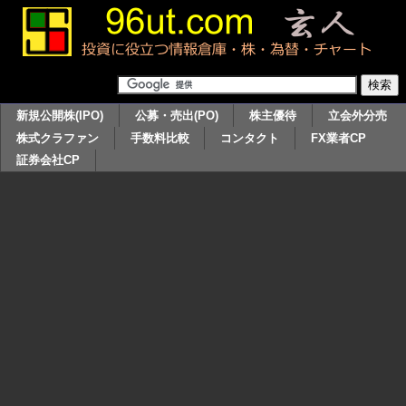
新規公開株(IPO)
公募・売出(PO)
株主優待
立会外分売
株式クラファン
手数料比較
コンタクト
FX業者CP
証券会社CP