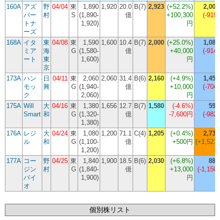
160A
アズ
野
04/04
東
1,890
1,920
20.0
B(7)
2,923
(
+52.2%
)
2,004
パー
村
S
(1,890-
億
+100,300
(-919)
トナ
1,920)
円
ーズ
168A
イタ
東
04/08
東
1,590
1,600
10.4
B(7)
2,000
(
+25.0%
)
1,086
ミア
海
G
(1,580-
億
+40,000
(-914)
ート
東
1,600)
円
京
173A
ハン
日
04/11
東
2,060
2,060
31.4
B(6)
2,160
(
+4.9%
)
1,456
モッ
興
G
(1,940-
億
+10,000
(-704)
ク
2,060)
円
175A
Will
大
04/16
東
1,380
1,656
12.7
B(7)
1,580
(
-4.6%
)
598
Smart
和
G
(1,320-
億
-7,600円
(-982)
1,380)
176A
レジ
大
04/24
東
1,080
1,200
71.1
C(4)
1,205
(
+0.4%
)
2,732
ル
和
G
(1,100-
億
+500円
(+1,527)
1,200)
177A
コー
野
04/25
東
1,840
1,900
18.5
B(6)
2,030
(
+6.8%
)
880
ジン
村
G
(1,840-
億
+13,000
(-1,150)
バイ
1,900)
円
オ
個別株リスト