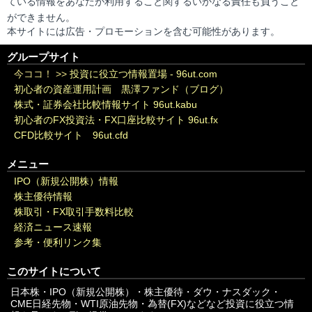
ている情報をあなたが利用すること関するいかなる責任も負うこと
ができません。
本サイトには広告・プロモーションを含む可能性があります。
グループサイト
今ココ！ >>
投資に役立つ情報置場 - 96ut.com
初心者の資産運用計画 黒澤ファンド（ブログ）
株式・証券会社比較情報サイト 96ut.kabu
初心者のFX投資法・FX口座比較サイト 96ut.fx
CFD比較サイト 96ut.cfd
メニュー
IPO（新規公開株）情報
株主優待情報
株取引・FX取引手数料比較
経済ニュース速報
参考・便利リンク集
このサイトについて
日本株・IPO（新規公開株）・株主優待・ダウ・ナスダック・
CME日経先物・WTI原油先物・為替(FX)などなど投資に役立つ情