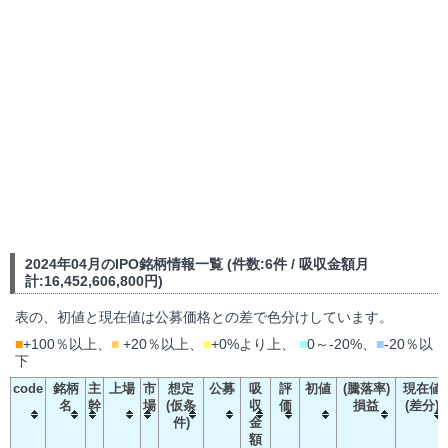
2024年04月のIPO銘柄情報一覧 (件数:6件 / 吸収金額月
計:16,452,606,800円)
表の、初値と現在値は公募価格との差で色分けしています。
■
+100％以上、
■
+20％以上、
■
+0%より上、
■
0～-20%、
■
-20％以
下
code
銘柄
主
上場
市
想定
公募
吸
評
初値
(騰落率)
現在値
名
幹
場
(仮条
収
価
損益
(差分)
件)
金
額