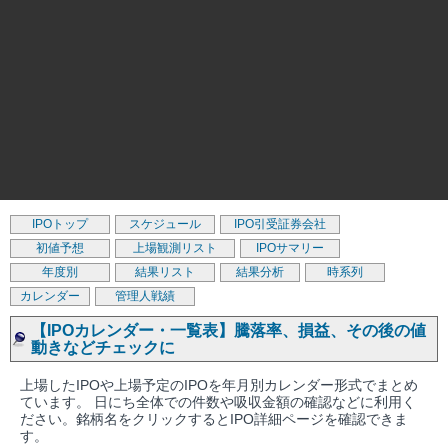
IPOトップ
スケジュール
IPO引受証券会社
初値予想
上場観測リスト
IPOサマリー
年度別
結果リスト
結果分析
時系列
カレンダー
管理人戦績
【IPOカレンダー・一覧表】騰落率、損益、その後の値
動きなどチェックに
上場したIPOや上場予定のIPOを年月別カレンダー形式でまとめ
ています。 日にち全体での件数や吸収金額の確認などに利用く
ださい。銘柄名をクリックするとIPO詳細ページを確認できま
す。