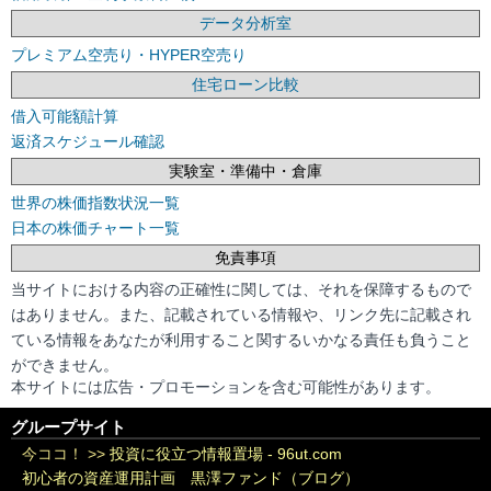
データ分析室
プレミアム空売り・HYPER空売り
住宅ローン比較
借入可能額計算
返済スケジュール確認
実験室・準備中・倉庫
世界の株価指数状況一覧
日本の株価チャート一覧
免責事項
当サイトにおける内容の正確性に関しては、それを保障するもので
はありません。また、記載されている情報や、リンク先に記載され
ている情報をあなたが利用すること関するいかなる責任も負うこと
ができません。
本サイトには広告・プロモーションを含む可能性があります。
グループサイト
今ココ！ >>
投資に役立つ情報置場 - 96ut.com
初心者の資産運用計画 黒澤ファンド（ブログ）