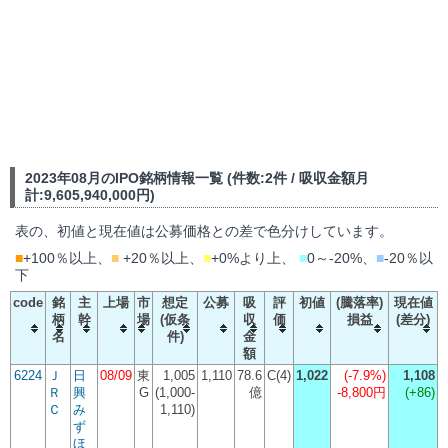
2023年08月のIPO銘柄情報一覧 (件数:2件 / 吸収金額月
計:9,605,940,000円)
表の、初値と現在値は公募価格との差で色分けしています。
■
+100％以上、
■
+20％以上、
■
+0%より上、
■
0～-20%、
■
-20％以
下
code
銘
主
上場
市
想定
公募
吸
評
初値
(騰落率)
現在値
柄
幹
場
(仮条
収
価
損益
(差分)
名
件)
金
額
6224
Ｊ
日
08/09
東
1,005
1,110
78.6
C(4)
1,022
(
-7.9%
)
1,108
Ｒ
興
G
(1,000-
億
-8,800円
(+86)
Ｃ
み
1,110)
ず
ほ