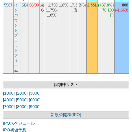
5587
イ
SBI
08/30
東
1,750
1,850
17.3
B(6)
2,551
(
+37.9%
)
888
ン
G
(1,750-
億
+70,100
(-1,663)
バ
1,850)
円
ウ
ン
ド
プ
ラ
ッ
ト
フ
ォ
ー
ム
個別株リスト
[
1000
] [
2000
] [
3000
]
[
4000
] [
5000
] [
6000
]
[
7000
] [
8000
] [
9000
]
新規公開株(IPO)
IPOスケジュール
IPO初値予想