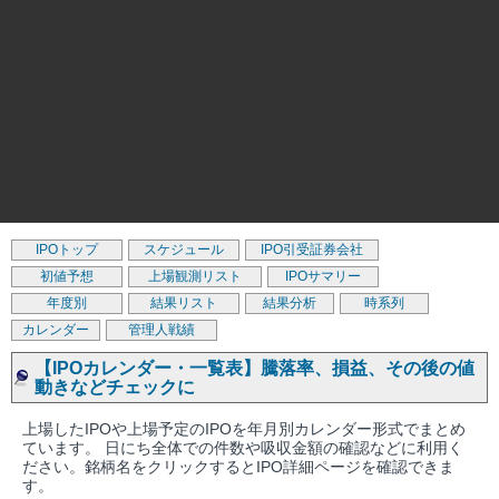
IPOトップ
スケジュール
IPO引受証券会社
初値予想
上場観測リスト
IPOサマリー
年度別
結果リスト
結果分析
時系列
カレンダー
管理人戦績
【IPOカレンダー・一覧表】騰落率、損益、その後の値
動きなどチェックに
上場したIPOや上場予定のIPOを年月別カレンダー形式でまとめ
ています。 日にち全体での件数や吸収金額の確認などに利用く
ださい。銘柄名をクリックするとIPO詳細ページを確認できま
す。