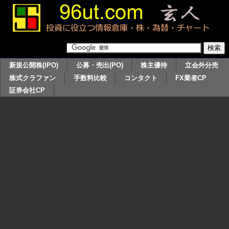
新規公開株(IPO)
公募・売出(PO)
株主優待
立会外分売
株式クラファン
手数料比較
コンタクト
FX業者CP
証券会社CP