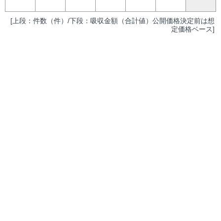
[上段：件数（件）/下段：吸収金額（合計値）公開価格決定前は想
定価格ベース]