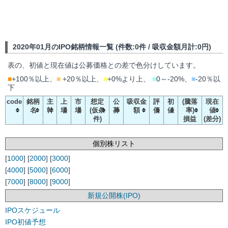
2020年01月のIPO銘柄情報一覧 (件数:0件 / 吸収金額月計:0円)
表の、初値と現在値は公募価格との差で色分けしています。
■
+100％以上、
■
+20％以上、
■
+0%より上、
■
0～-20%、
■
-20％以
下
code
銘柄
主
上
市
想定
公
吸収金
評
初
(騰落
現在
名
幹
場
場
(仮条
募
額
価
値
率)
値
件)
損益
(差分)
個別株リスト
[
1000
] [
2000
] [
3000
]
[
4000
] [
5000
] [
6000
]
[
7000
] [
8000
] [
9000
]
新規公開株(IPO)
IPOスケジュール
IPO初値予想