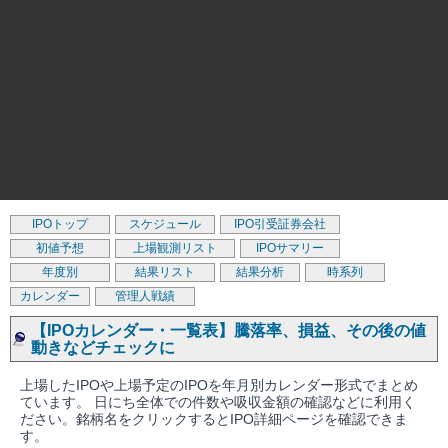
IPOトップ
スケジュール
IPO引受証券会社
初値予想
上場観測リスト
IPOサマリー
年度別
結果リスト
結果分析
時系列
カレンダー
管理人戦績
【IPOカレンダー・一覧表】騰落率、損益、その後の値
動きなどチェックに
上場したIPOや上場予定のIPOを年月別カレンダー形式でまとめ
ています。 日にち全体での件数や吸収金額の確認などに利用く
ださい。銘柄名をクリックするとIPO詳細ページを確認できま
す。