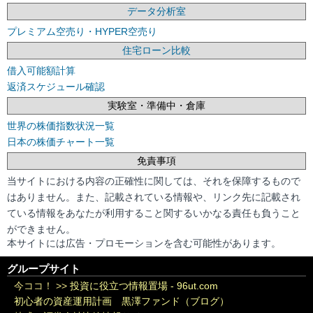
データ分析室
プレミアム空売り・HYPER空売り
住宅ローン比較
借入可能額計算
返済スケジュール確認
実験室・準備中・倉庫
世界の株価指数状況一覧
日本の株価チャート一覧
免責事項
当サイトにおける内容の正確性に関しては、それを保障するもので
はありません。また、記載されている情報や、リンク先に記載され
ている情報をあなたが利用すること関するいかなる責任も負うこと
ができません。
本サイトには広告・プロモーションを含む可能性があります。
グループサイト
今ココ！ >>
投資に役立つ情報置場 - 96ut.com
初心者の資産運用計画 黒澤ファンド（ブログ）