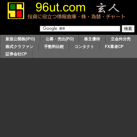
新規公開株(IPO)
公募・売出(PO)
株主優待
立会外分売
株式クラファン
手数料比較
コンタクト
FX業者CP
証券会社CP