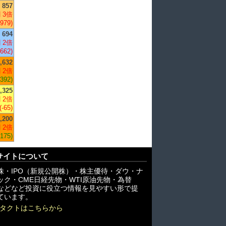
857
 3倍
,979)
694
 2倍
,662)
,632
 2倍
+392)
,325
 2倍
(-65)
,200
 2倍
,175)
サイトについて
株・IPO（新規公開株）・株主優待・ダウ・ナ
ック・CME日経先物・WTI原油先物・為替
X)などなど投資に役立つ情報を見やすい形で提
ています。
タクトはこちらから