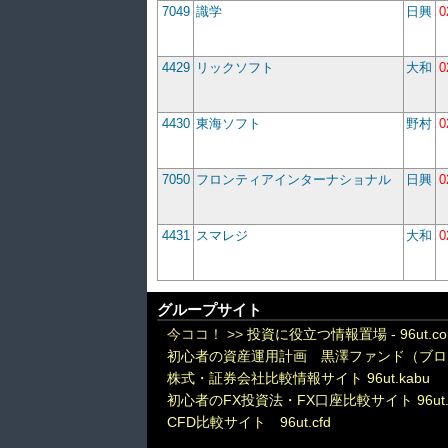
7049
識学
日興
0
4429
リックソフト
大和
0
4430
東海ソフト
野村
0
7050
フロンティアインターナショナル
日興
0
4431
スマレジ
大和
0
グループサイト
今ココ！ >>
投資に役立つ情報置場 - 96ut.c
初心者の資産運用計画 黒澤ファンド（ブロ
株式・証券会社比較情報サイト 96ut.kabu
初心者のFX投資法・FX口座比較サイト 96ut.
CFD比較サイト 96ut.cfd