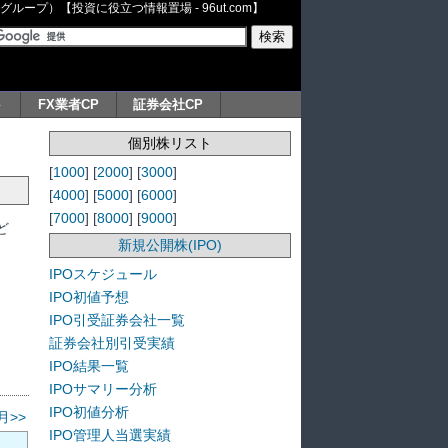
ープ）【投資に役立つ情報置場 - 96ut.com】
ト
FX業者CP
証券会社CP
個別株リスト
[
1000
] [
2000
] [
3000
]
[
4000
] [
5000
] [
6000
]
[
7000
] [
8000
] [
9000
]
ど
新規公開株(IPO)
IPOスケジュール
IPO初値予想
IPO引受証券会社一覧
証券会社別引受実績
IPO結果一覧
IPOサマリー分析
IPO初値分析
月>>
IPO管理人当選実績