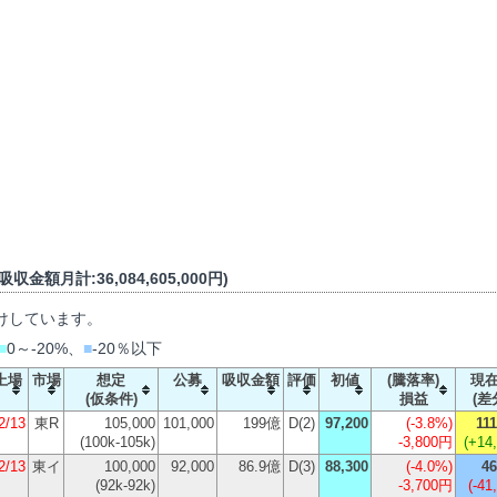
収金額月計:36,084,605,000円)
けしています。
■
0～-20%、
■
-20％以下
上場
市場
想定
公募
吸収金額
評価
初値
(騰落率)
現
(仮条件)
損益
(差
2/13
東R
105,000
101,000
199億
D(2)
97,200
(
-3.8%
)
111
(100k-105k)
-3,800円
(+14
2/13
東イ
100,000
92,000
86.9億
D(3)
88,300
(
-4.0%
)
46
(92k-92k)
-3,700円
(-41