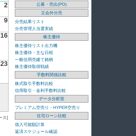
2
公募・売出(PO)
立会外分売
9
分売結果リスト
分売管理人当選実績
16
株主優待
株主優待リスト出力機
株主優待・主な日程
一般信用売建て銘柄
23
株主優待取得戦績
手数料関係比較
株式取引手数料比較
信用取引・金利手数料比較
データ分析室
プレミアム空売り・HYPER空売り
住宅ローン比較
ス]
借入可能額計算
返済スケジュール確認