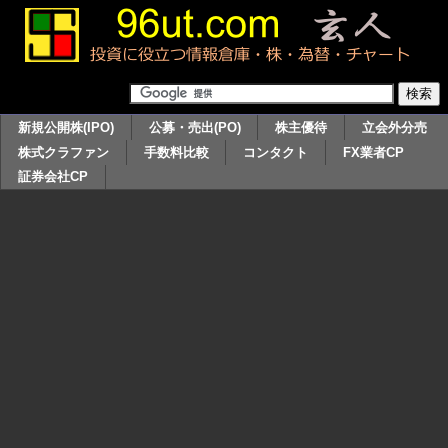
新規公開株(IPO)
公募・売出(PO)
株主優待
立会外分売
株式クラファン
手数料比較
コンタクト
FX業者CP
証券会社CP