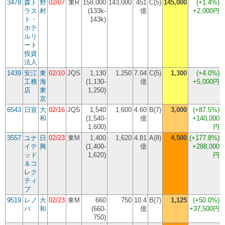
3478
森ト
野
02/07
東R
158,000
143,000
451
C(5)
145,000
(
+1.4%
)
ラス
村
(133k-
億
+2,000円
(
ト・
143k)
ホテ
ルリ
ート
投資
法人
1439
安江
東
02/10
JQS
1,130
1,250
7.04
C(5)
1,300
(
+4.0%
)
工務
海
(1,130-
億
+5,000円
店
東
1,250)
京
6543
日宣
大
02/16
JQS
1,540
1,600
4.60
B(7)
3,000
(
+87.5%
)
和
(1,540-
億
+140,000
1,600)
円
3557
ユナ
日
02/23
東M
1,400
1,620
4.81
A(8)
4,500
(
+177.8%
)
イテ
興
(1,400-
億
+288,000
ッド
1,620)
円
＆コ
レク
ティ
ブ
9519
レノ
大
02/23
東M
660
750
10.4
B(7)
1,125
(
+50.0%
)
バ
和
(660-
億
+37,500円
750)