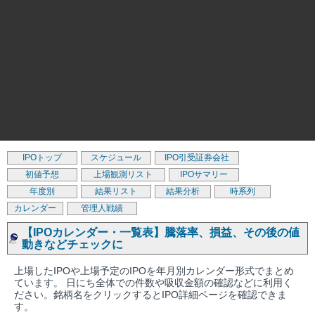
IPOトップ
スケジュール
IPO引受証券会社
初値予想
上場観測リスト
IPOサマリー
年度別
結果リスト
結果分析
時系列
カレンダー
管理人戦績
【IPOカレンダー・一覧表】騰落率、損益、その後の値
動きなどチェックに
上場したIPOや上場予定のIPOを年月別カレンダー形式でまとめ
ています。 日にち全体での件数や吸収金額の確認などに利用く
ださい。銘柄名をクリックするとIPO詳細ページを確認できま
す。