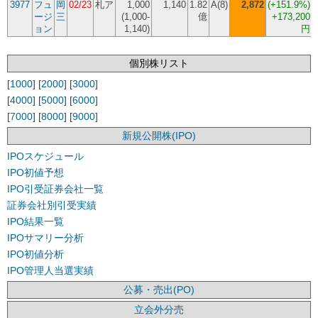
3977
フュ
岡
02/23
札ア
1,000
1,140
1.82
A(8)
2,872
(
+151.9%
)
ージ
三
(1,000-
億
+173,200
ョン
1,140)
円
個別株リスト
[
1000
] [
2000
] [
3000
]
[
4000
] [
5000
] [
6000
]
[
7000
] [
8000
] [
9000
]
新規公開株(IPO)
IPOスケジュール
IPO初値予想
IPO引受証券会社一覧
証券会社別引受実績
IPO結果一覧
IPOサマリー分析
IPO初値分析
IPO管理人当選実績
公募・売出(PO)
立会外分売