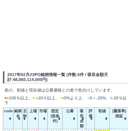
2017年02月のIPO銘柄情報一覧 (件数:6件 / 吸収金額月
計:48,060,114,000円)
表の、初値と現在値は公募価格との差で色分けしています。
■
+100％以上、
■
+20％以上、
■
+0%より上、
■
0～-20%、
■
-20％以
下
code
銘柄
主
上場
市場
想定
公募
吸
評
初値
(騰落率)
名
幹
(仮条
収
価
損益
件)
金
額