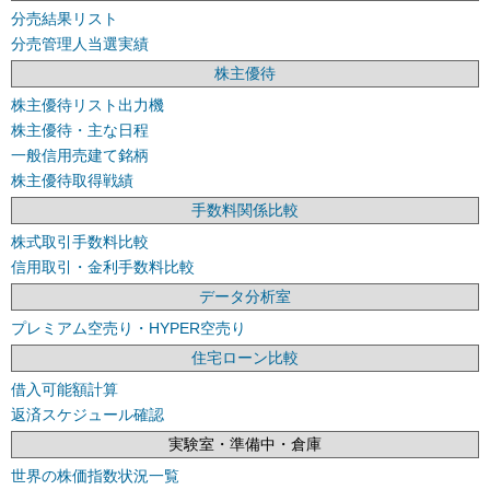
分売結果リスト
分売管理人当選実績
株主優待
株主優待リスト出力機
株主優待・主な日程
一般信用売建て銘柄
株主優待取得戦績
手数料関係比較
株式取引手数料比較
信用取引・金利手数料比較
データ分析室
プレミアム空売り・HYPER空売り
住宅ローン比較
借入可能額計算
返済スケジュール確認
実験室・準備中・倉庫
世界の株価指数状況一覧