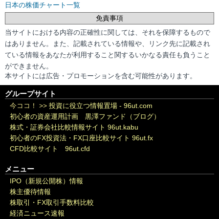
日本の株価チャート一覧
免責事項
当サイトにおける内容の正確性に関しては、それを保障するもので
はありません。また、記載されている情報や、リンク先に記載され
ている情報をあなたが利用すること関するいかなる責任も負うこと
ができません。
本サイトには広告・プロモーションを含む可能性があります。
グループサイト
今ココ！ >>
投資に役立つ情報置場 - 96ut.com
初心者の資産運用計画 黒澤ファンド（ブログ）
株式・証券会社比較情報サイト 96ut.kabu
初心者のFX投資法・FX口座比較サイト 96ut.fx
CFD比較サイト 96ut.cfd
メニュー
IPO（新規公開株）情報
株主優待情報
株取引・FX取引手数料比較
経済ニュース速報