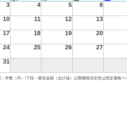
3
4
5
6
10
11
12
13
17
18
19
20
24
25
26
27
31
段：件数（件）/下段：吸収金額（合計値）公開価格決定前は想定価格ベー