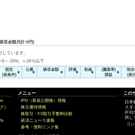
/ 吸収金額月計:0円)
けしています。
■
0～-20%、
■
-20％以下
想定
公募
吸収金額
評価
初値
(騰落率)
現在
(仮条件)
損益
(差分
メニュー
この
om
IPO（新規公開株）情報
日本
グ）
株主優待情報
スダ
(F
株取引・FX取引手数料比較
供し
fx
経済ニュース速報
コン
参考・便利リンク集