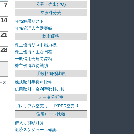
7
公募・売出(PO)
立会外分売
14
分売結果リスト
分売管理人当選実績
21
株主優待
株主優待リスト出力機
28
株主優待・主な日程
一般信用売建て銘柄
株主優待取得戦績
手数料関係比較
ス]
株式取引手数料比較
信用取引・金利手数料比較
データ分析室
プレミアム空売り・HYPER空売り
住宅ローン比較
借入可能額計算
返済スケジュール確認