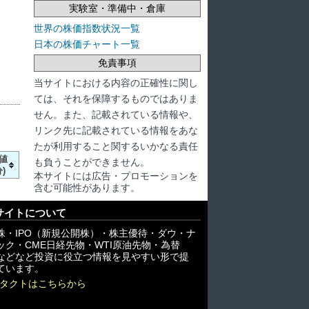
実験室・準備中・倉庫
世界の株価指数状況一覧
日本の株価チャート一覧
免責事項
当サイトにおける内容の正確性に関し
ては、それを保障するものではありま
せん。また、記載されている情報や、
リンク先に記載されている情報をあな
たが利用すること関するいかなる責任
値
も負うことができません。
)
本サイトには広告・プロモーションを
含む可能性があります。
サイトについて
株・IPO（新規公開株）・株主優待・ダウ・ナ
ック・CME日経先物・WTI原油先物・為替
X)などなど投資に役立つ情報を見やすい形で提
ています。
タクトはこちらから