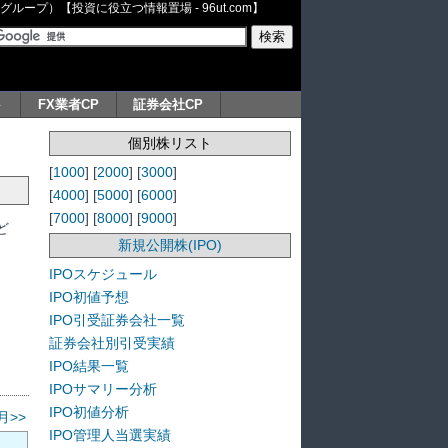
ープ）【投資に役立つ情報置場 - 96ut.com】
ト
FX業者CP
証券会社CP
個別株リスト
[
1000
] [
2000
] [
3000
]
[
4000
] [
5000
] [
6000
]
[
7000
] [
8000
] [
9000
]
ど
新規公開株(IPO)
IPOスケジュール
IPO初値予想
IPO引受証券会社一覧
証券会社別引受実績
IPO結果一覧
IPOサマリー分析
IPO初値分析
月>>
IPO管理人当選実績