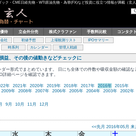
ク・CME日経先物・WTI原油先物・為替(FX)など投資に役立つ情報が満載（玄人グル
主優待
立会外分売
株式クラファン
手数料比較
コンタク
券会社
初値予想
上場観測リスト
IPOサマリー
時系列
カレンダー
管理人戦績
、損益、その後の値動きなどチェックに
レンダー形式でまとめています。 日にち全体での件数や吸収金額の確認な
PO詳細ページを確認できます。
022年
2021年
2020年
2019年
2018年
2017年
2016年
2015年
2009年
2008年
2007年
2006年
2005年
2004年
2003年
2002年
月
9月
10月
11月
12月
<<先月
2016年05月
来
水
木
金
土