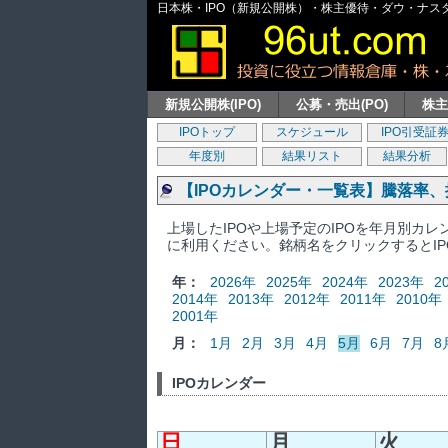
日本株・IPO（新規公開株）・株主優待・ダウ・ナスダッ
新規公開株(IPO)
公募・売出(PO)
株
IPOトップ
スケジュール
IPO引受証
年度別
結果リスト
結果分析
【IPOカレンダー・一覧表】騰落率
上場したIPOや上場予定のIPOを年月別カ
に利用ください。銘柄名をクリックするとI
年：
2026年
2025年
2024年
2023年
2
2014年
2013年
2012年
2011年
2010年
2001年
月：
1月
2月
3月
4月
5月
6月
7月
8
IPOカレンダー
日
月
火