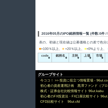
2016年05月のIPO銘柄情報一覧 (件数:0件 
表の、初値と現在値は公募価格との差で色分
■
+100％以上、
■
+20％以上、
■
+0%より上、
code
銘柄名
主幹
上場
市場
グループサイト
今ココ！ >>
投資に役立つ情報置場 - 96ut.c
初心者の資産運用計画 黒澤ファンド（ブロ
株式・証券会社比較情報サイト 96ut.kabu
初心者のFX投資法・FX口座比較サイト 96ut.
CFD比較サイト 96ut.cfd