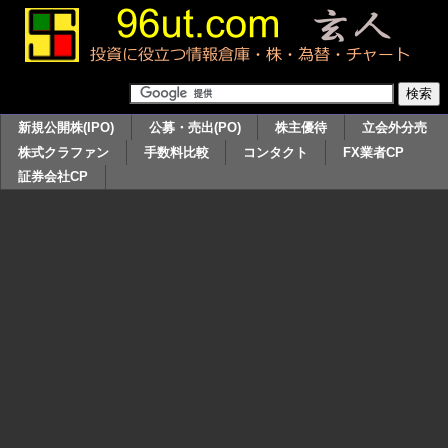
新規公開株(IPO)
公募・売出(PO)
株主優待
立会外分売
株式クラファン
手数料比較
コンタクト
FX業者CP
証券会社CP