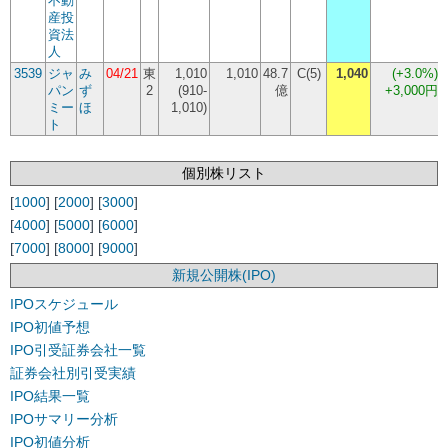
不動
産投
資法
人
3539
ジャ
み
04/21
東
1,010
1,010
48.7
C(5)
1,040
(
+3.0%
)
パン
ず
2
(910-
億
+3,000円
ミー
ほ
1,010)
ト
個別株リスト
[
1000
] [
2000
] [
3000
]
[
4000
] [
5000
] [
6000
]
[
7000
] [
8000
] [
9000
]
新規公開株(IPO)
IPOスケジュール
IPO初値予想
IPO引受証券会社一覧
証券会社別引受実績
IPO結果一覧
IPOサマリー分析
IPO初値分析