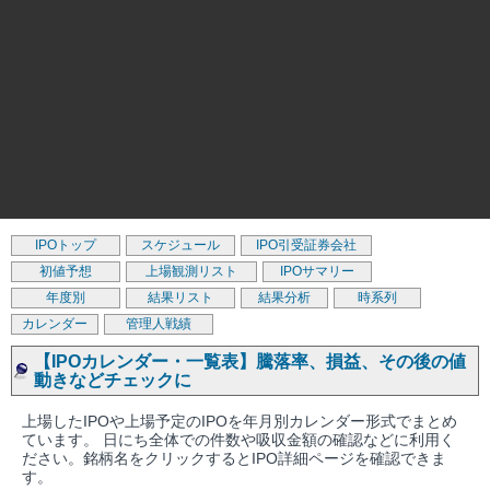
IPOトップ
スケジュール
IPO引受証券会社
初値予想
上場観測リスト
IPOサマリー
年度別
結果リスト
結果分析
時系列
カレンダー
管理人戦績
【IPOカレンダー・一覧表】騰落率、損益、その後の値
動きなどチェックに
上場したIPOや上場予定のIPOを年月別カレンダー形式でまとめ
ています。 日にち全体での件数や吸収金額の確認などに利用く
ださい。銘柄名をクリックするとIPO詳細ページを確認できま
す。