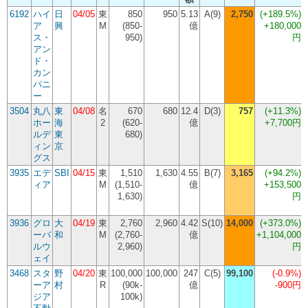
6192
ハイ
日
04/05
東
850
950
5.13
A(9)
2,750
(
+189.5%
)
ア
興
M
(850-
億
+180,000
ス・
950)
円
アン
ド・
カン
パニ
ー
3504
丸八
東
04/08
名
670
680
12.4
D(3)
757
(
+11.3%
)
ホー
海
2
(620-
億
+7,700円
ルデ
東
680)
ィン
京
グス
3935
エデ
SBI
04/15
東
1,510
1,630
4.55
B(7)
3,165
(
+94.2%
)
ィア
M
(1,510-
億
+153,500
1,630)
円
3936
グロ
大
04/19
東
2,760
2,960
4.42
S(10)
14,000
(
+373.0%
)
ーバ
和
M
(2,760-
億
+1,104,000
ルウ
2,960)
円
ェイ
3468
スタ
野
04/20
東
100,000
100,000
247
C(5)
99,100
(
-0.9%
)
ーア
村
R
(90k-
億
-900円
ジア
100k)