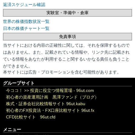
返済スケジュール確認
実験室・準備中・倉庫
世界の株価指数状況一覧
日本の株価チャート一覧
免責事項
当サイトにおける内容の正確性に関しては、それを保障するもので
はありません。また、記載されている情報や、リンク先に記載され
ている情報をあなたが利用すること関するいかなる責任も負うこと
ができません。
本サイトには広告・プロモーションを含む可能性があります。
グループサイト
今ココ！ >>
投資に役立つ情報置場 - 96ut.com
初心者の資産運用計画 黒澤ファンド（ブログ）
株式・証券会社比較情報サイト 96ut.kabu
初心者のFX投資法・FX口座比較サイト 96ut.fx
CFD比較サイト 96ut.cfd
メニュー