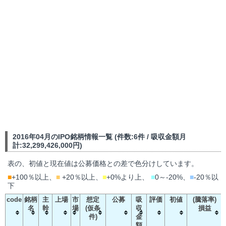
2016年04月のIPO銘柄情報一覧 (件数:6件 / 吸収金額月
計:32,299,426,000円)
表の、初値と現在値は公募価格との差で色分けしています。
■
+100％以上、
■
+20％以上、
■
+0%より上、
■
0～-20%、
■
-20％以
下
code
銘柄
主
上場
市
想定
公募
吸
評価
初値
(騰落率)
名
幹
場
(仮条
収
損益
件)
金
額