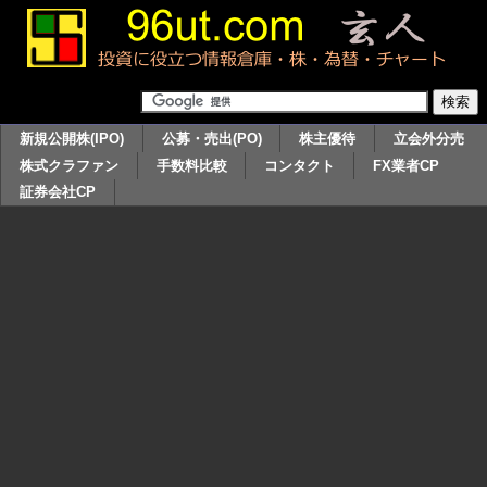
新規公開株(IPO)
公募・売出(PO)
株主優待
立会外分売
株式クラファン
手数料比較
コンタクト
FX業者CP
証券会社CP