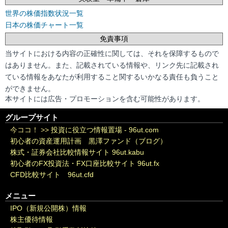
世界の株価指数状況一覧
日本の株価チャート一覧
免責事項
当サイトにおける内容の正確性に関しては、それを保障するもので
はありません。また、記載されている情報や、リンク先に記載され
ている情報をあなたが利用すること関するいかなる責任も負うこと
ができません。
本サイトには広告・プロモーションを含む可能性があります。
グループサイト
今ココ！ >>
投資に役立つ情報置場 - 96ut.com
初心者の資産運用計画 黒澤ファンド（ブログ）
株式・証券会社比較情報サイト 96ut.kabu
初心者のFX投資法・FX口座比較サイト 96ut.fx
CFD比較サイト 96ut.cfd
メニュー
IPO（新規公開株）情報
株主優待情報