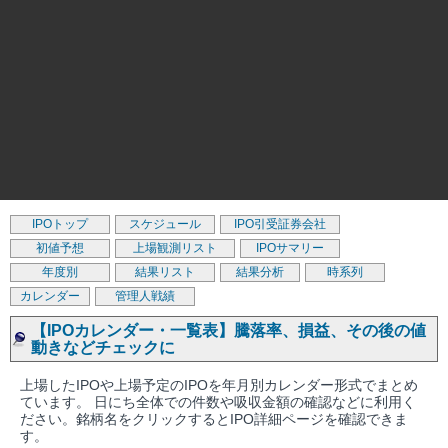
IPOトップ
スケジュール
IPO引受証券会社
初値予想
上場観測リスト
IPOサマリー
年度別
結果リスト
結果分析
時系列
カレンダー
管理人戦績
【IPOカレンダー・一覧表】騰落率、損益、その後の値
動きなどチェックに
上場したIPOや上場予定のIPOを年月別カレンダー形式でまとめ
ています。 日にち全体での件数や吸収金額の確認などに利用く
ださい。銘柄名をクリックするとIPO詳細ページを確認できま
す。