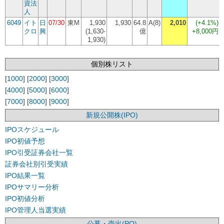
資法
人
6049
イト
日
07/30
東M
1,930
1,930
64.8
A(8)
2,010
(
+4.1%
)
クロ
興
(1,630-
億
+8,000円
1,930)
個別株リスト
[
1000
] [
2000
] [
3000
]
[
4000
] [
5000
] [
6000
]
[
7000
] [
8000
] [
9000
]
新規公開株(IPO)
IPOスケジュール
IPO初値予想
IPO引受証券会社一覧
証券会社別引受実績
IPO結果一覧
IPOサマリー分析
IPO初値分析
IPO管理人当選実績
公募・売出(PO)