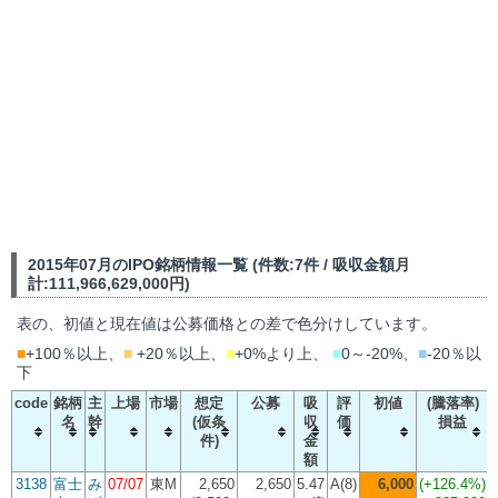
2015年07月のIPO銘柄情報一覧 (件数:7件 / 吸収金額月
計:111,966,629,000円)
表の、初値と現在値は公募価格との差で色分けしています。
■
+100％以上、
■
+20％以上、
■
+0%より上、
■
0～-20%、
■
-20％以
下
code
銘柄
主
上場
市場
想定
公募
吸
評
初値
(騰落率)
名
幹
(仮条
収
価
損益
件)
金
額
3138
富士
み
07/07
東M
2,650
2,650
5.47
A(8)
6,000
(
+126.4%
)