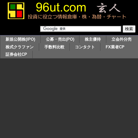
新規公開株(IPO)
公募・売出(PO)
株主優待
立会外分売
株式クラファン
手数料比較
コンタクト
FX業者CP
証券会社CP