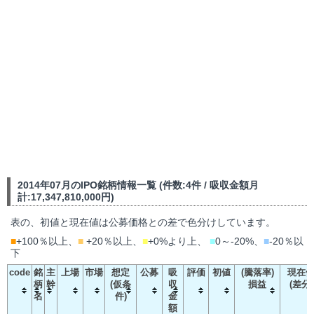
2014年07月のIPO銘柄情報一覧 (件数:4件 / 吸収金額月
計:17,347,810,000円)
表の、初値と現在値は公募価格との差で色分けしています。
■
+100％以上、
■
+20％以上、
■
+0%より上、
■
0～-20%、
■
-20％以
下
code
銘
主
上場
市場
想定
公募
吸
評価
初値
(騰落率)
現在
柄
幹
(仮条
収
損益
(差分)
名
件)
金
額