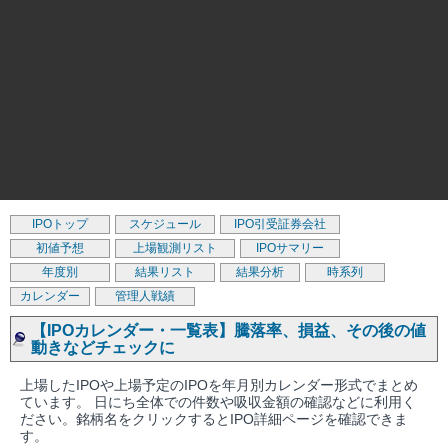
IPOトップ
スケジュール
IPO引受証券会社
初値予想
上場観測リスト
IPOサマリー
年度別
結果リスト
結果分析
時系列
カレンダー
管理人戦績
【IPOカレンダー・一覧表】騰落率、損益、その後の値
動きなどチェックに
上場したIPOや上場予定のIPOを年月別カレンダー形式でまとめ
ています。 日にち全体での件数や吸収金額の確認などに利用く
ださい。銘柄名をクリックするとIPO詳細ページを確認できま
す。