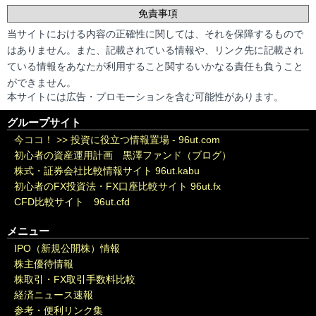
免責事項
当サイトにおける内容の正確性に関しては、それを保障するもので
はありません。また、記載されている情報や、リンク先に記載され
ている情報をあなたが利用すること関するいかなる責任も負うこと
ができません。
本サイトには広告・プロモーションを含む可能性があります。
グループサイト
今ココ！ >>
投資に役立つ情報置場 - 96ut.com
初心者の資産運用計画 黒澤ファンド（ブログ）
株式・証券会社比較情報サイト 96ut.kabu
初心者のFX投資法・FX口座比較サイト 96ut.fx
CFD比較サイト 96ut.cfd
メニュー
IPO（新規公開株）情報
株主優待情報
株取引・FX取引手数料比較
経済ニュース速報
参考・便利リンク集