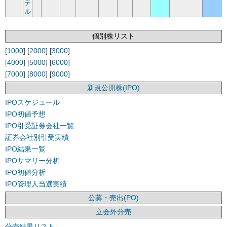
テ
ル
個別株リスト
[
1000
] [
2000
] [
3000
]
[
4000
] [
5000
] [
6000
]
[
7000
] [
8000
] [
9000
]
新規公開株(IPO)
IPOスケジュール
IPO初値予想
IPO引受証券会社一覧
証券会社別引受実績
IPO結果一覧
IPOサマリー分析
IPO初値分析
IPO管理人当選実績
公募・売出(PO)
立会外分売
分売結果リスト