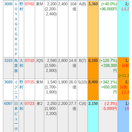
3688
Ｖ
野
07/02
東M
2,200
2,400
104
A(8)
3,360
(
+40.0%
)
2,0
Ｏ
村
(2,200-
億
+96,000円
(-1,26
Ｙ
2,400)
Ａ
Ｇ
Ｅ
Ｇ
Ｒ
Ｏ
Ｕ
Ｐ
3193
鳥
大
07/10
JQS
2,590
2,800
14.8
B(7)
6,180
(
+120.7%
)
1,4
貴
和
(2,590-
億
+338,000
分割 
族
2,800)
円
(+11,26
3689
イ
野
07/15
東M
1,540
1,900
26.0
S(10)
8,400
(
+342.1%
)
2,9
グ
村
(1,700-
億
+650,000
分割 2
ニ
1,900)
円
(-2,41
ス
6097
日
大
07/23
東2
2,250
2,200
27.7
C(4)
2,150
(
-2.3%
)
1,6
本
和
(1,900-
億
-5,000円
(-50
ビ
2,200)
ュ
ー
ホ