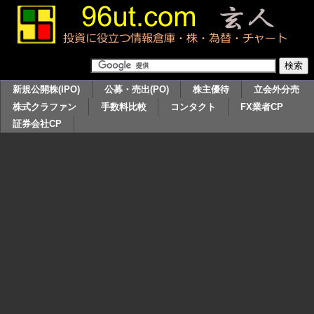
新規公開株(IPO)
公募・売出(PO)
株主優待
立会外分売
株式クラファン
手数料比較
コンタクト
FX業者CP
証券会社CP