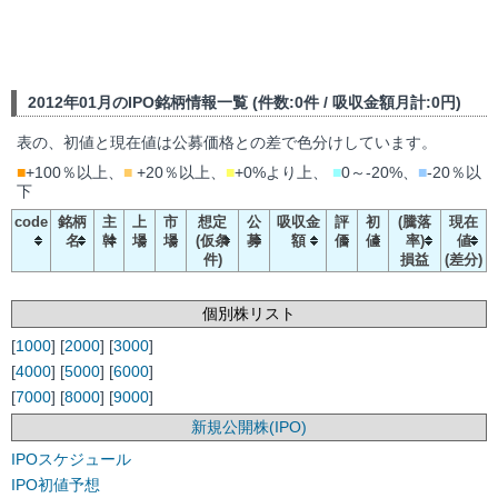
2012年01月のIPO銘柄情報一覧 (件数:0件 / 吸収金額月計:0円)
表の、初値と現在値は公募価格との差で色分けしています。
■
+100％以上、
■
+20％以上、
■
+0%より上、
■
0～-20%、
■
-20％以
下
code
銘柄
主
上
市
想定
公
吸収金
評
初
(騰落
現在
名
幹
場
場
(仮条
募
額
価
値
率)
値
件)
損益
(差分)
個別株リスト
[
1000
] [
2000
] [
3000
]
[
4000
] [
5000
] [
6000
]
[
7000
] [
8000
] [
9000
]
新規公開株(IPO)
IPOスケジュール
IPO初値予想