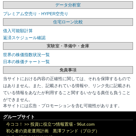
データ分析室
プレミアム空売り・HYPER空売り
住宅ローン比較
借入可能額計算
返済スケジュール確認
実験室・準備中・倉庫
世界の株価指数状況一覧
日本の株価チャート一覧
免責事項
当サイトにおける内容の正確性に関しては、それを保障するもので
はありません。また、記載されている情報や、リンク先に記載され
ている情報をあなたが利用すること関するいかなる責任も負うこと
ができません。
本サイトには広告・プロモーションを含む可能性があります。
グループサイト
今ココ！ >>
投資に役立つ情報置場 - 96ut.com
初心者の資産運用計画 黒澤ファンド（ブログ）