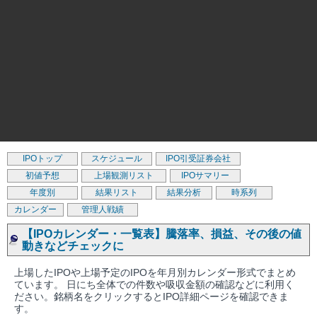
IPOトップ
スケジュール
IPO引受証券会社
初値予想
上場観測リスト
IPOサマリー
年度別
結果リスト
結果分析
時系列
カレンダー
管理人戦績
【IPOカレンダー・一覧表】騰落率、損益、その後の値
動きなどチェックに
上場したIPOや上場予定のIPOを年月別カレンダー形式でまとめ
ています。 日にち全体での件数や吸収金額の確認などに利用く
ださい。銘柄名をクリックするとIPO詳細ページを確認できま
す。