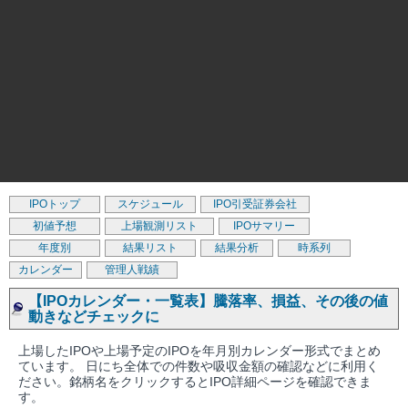
IPOトップ
スケジュール
IPO引受証券会社
初値予想
上場観測リスト
IPOサマリー
年度別
結果リスト
結果分析
時系列
カレンダー
管理人戦績
【IPOカレンダー・一覧表】騰落率、損益、その後の値
動きなどチェックに
上場したIPOや上場予定のIPOを年月別カレンダー形式でまとめ
ています。 日にち全体での件数や吸収金額の確認などに利用く
ださい。銘柄名をクリックするとIPO詳細ページを確認できま
す。