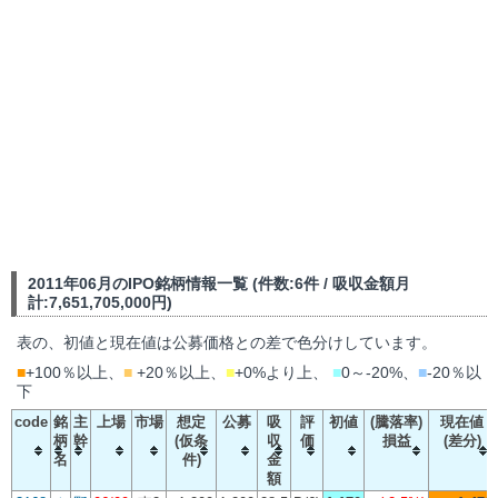
2011年06月のIPO銘柄情報一覧 (件数:6件 / 吸収金額月
計:7,651,705,000円)
表の、初値と現在値は公募価格との差で色分けしています。
■
+100％以上、
■
+20％以上、
■
+0%より上、
■
0～-20%、
■
-20％以
下
code
銘
主
上場
市場
想定
公募
吸
評
初値
(騰落率)
現在値
柄
幹
(仮条
収
価
損益
(差分)
名
件)
金
額