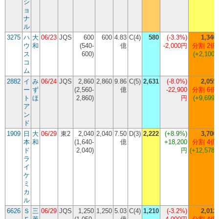
シ
ョ
ナ
ル
3275
ハ
大
06/23
JQS
600
600
4.83
C(4)
580
(
-3.3%
)
1,340
ウ
和
(540-
億
-2,000円
分割 2倍
ス
600)
(+2,100)
コ
ム
2882
イ
み
06/24
JQS
2,860
2,860
9.86
C(5)
2,631
(
-8.0%
)
2,055
ー
ず
(2,560-
億
-22,900
分割 6倍
ト
ほ
2,860)
円
(+9,699)
ア
ン
ド
1909
日
大
06/29
東2
2,040
2,040
7.50
D(3)
2,222
(
+8.9%
)
3,700
本
和
(1,640-
億
+18,200
分割 4倍
ド
2,040)
円
(+12,578)
ラ
イ
ケ
ミ
カ
ル
6626
Ｓ
三
06/29
JQS
1,250
1,250
5.03
C(4)
1,210
(
-3.2%
)
2,012