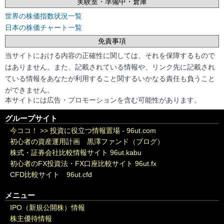
実験室・準備中・倉庫
世界の株価指数状況一覧
日本の株価チャート一覧
免責事項
当サイトにおける内容の正確性に関しては、それを保障するもので
はありません。また、記載されている情報や、リンク先に記載され
ている情報をあなたが利用すること関するいかなる責任も負うこと
ができません。
本サイトには広告・プロモーションを含む可能性があります。
グループサイト
今ココ！ >>
投資に役立つ情報置場 - 96ut.com
初心者の資産運用計画 黒澤ファンド（ブログ）
株式・証券会社比較情報サイト 96ut.kabu
初心者のFX投資法・FX口座比較サイト 96ut.fx
CFD比較サイト 96ut.cfd
メニュー
IPO（新規公開株）情報
株主優待情報