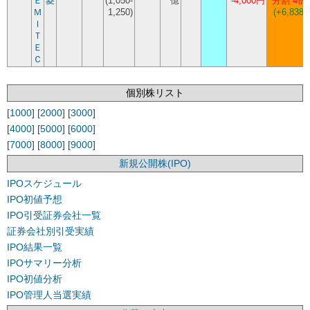
Ｅ
菱
(1,050-
億
-4,000円
分割 4倍
Ｍ
1,250)
(+6,838)
Ｉ
Ｔ
Ｅ
Ｃ
個別株リスト
[
1000
] [
2000
] [
3000
]
[
4000
] [
5000
] [
6000
]
[
7000
] [
8000
] [
9000
]
新規公開株(IPO)
IPOスケジュール
IPO初値予想
IPO引受証券会社一覧
証券会社別引受実績
IPO結果一覧
IPOサマリー分析
IPO初値分析
IPO管理人当選実績