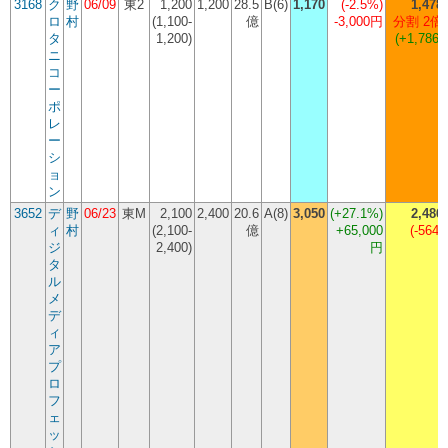
3168
ク
野
06/09
東2
1,200
1,200
28.5
B(6)
1,170
(
-2.5%
)
1,478
ロ
村
(1,100-
億
-3,000円
分割 2倍
タ
1,200)
(+1,786)
ニ
コ
ー
ポ
レ
ー
シ
ョ
ン
3652
デ
野
06/23
東M
2,100
2,400
20.6
A(8)
3,050
(
+27.1%
)
2,486
ィ
村
(2,100-
億
+65,000
(-564)
ジ
2,400)
円
タ
ル
メ
デ
ィ
ア
プ
ロ
フ
ェ
ッ