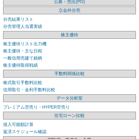
公募・売出(PO)
立会外分売
分売結果リスト
分売管理人当選実績
株主優待
株主優待リスト出力機
株主優待・主な日程
一般信用売建て銘柄
株主優待取得戦績
手数料関係比較
株式取引手数料比較
信用取引・金利手数料比較
データ分析室
プレミアム空売り・HYPER空売り
住宅ローン比較
借入可能額計算
返済スケジュール確認