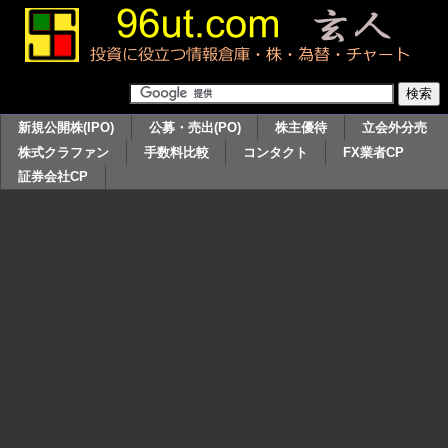
新規公開株(IPO)
公募・売出(PO)
株主優待
立会外分売
株式クラファン
手数料比較
コンタクト
FX業者CP
証券会社CP