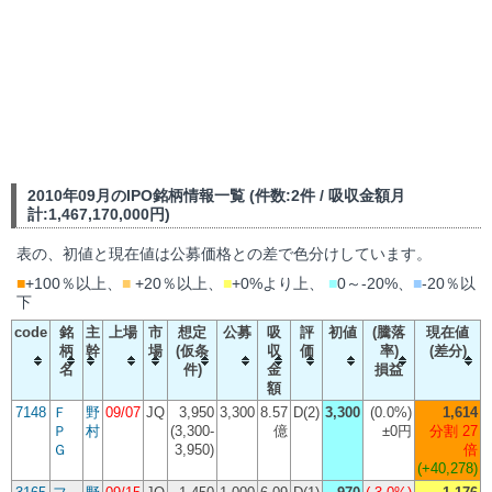
2010年09月のIPO銘柄情報一覧 (件数:2件 / 吸収金額月
計:1,467,170,000円)
表の、初値と現在値は公募価格との差で色分けしています。
■
+100％以上、
■
+20％以上、
■
+0%より上、
■
0～-20%、
■
-20％以
下
code
銘
主
上場
市
想定
公募
吸
評
初値
(騰落
現在値
柄
幹
場
(仮条
収
価
率)
(差分)
名
件)
金
損益
額
7148
Ｆ
野
09/07
JQ
3,950
3,300
8.57
D(2)
3,300
(
0.0%
)
1,614
Ｐ
村
(3,300-
億
±0円
分割 27
Ｇ
3,950)
倍
(+40,278)