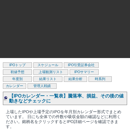
IPOトップ
スケジュール
IPO引受証券会社
初値予想
上場観測リスト
IPOサマリー
年度別
結果リスト
結果分析
時系列
カレンダー
管理人戦績
【IPOカレンダー・一覧表】騰落率、損益、その後の値
動きなどチェックに
上場したIPOや上場予定のIPOを年月別カレンダー形式でまとめ
ています。 日にち全体での件数や吸収金額の確認などに利用く
ださい。銘柄名をクリックするとIPO詳細ページを確認できま
す。