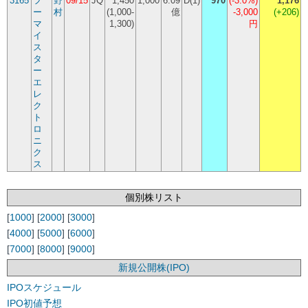
3165
フ
野
09/15
JQ
1,450
1,000
6.09
D(1)
970
(
-3.0%
)
1,176
ー
村
(1,000-
億
-3,000
(+206)
マ
1,300)
円
イ
ス
タ
ー
エ
レ
ク
ト
ロ
ニ
ク
ス
個別株リスト
[
1000
] [
2000
] [
3000
]
[
4000
] [
5000
] [
6000
]
[
7000
] [
8000
] [
9000
]
新規公開株(IPO)
IPOスケジュール
IPO初値予想