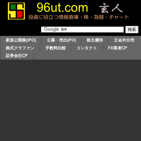
新規公開株(IPO)
公募・売出(PO)
株主優待
立会外分売
株式クラファン
手数料比較
コンタクト
FX業者CP
証券会社CP