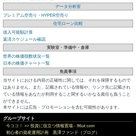
データ分析室
プレミアム空売り・HYPER空売り
住宅ローン比較
借入可能額計算
返済スケジュール確認
実験室・準備中・倉庫
世界の株価指数状況一覧
日本の株価チャート一覧
免責事項
当サイトにおける内容の正確性に関しては、それを保障するもので
はありません。また、記載されている情報や、リンク先に記載され
ている情報をあなたが利用すること関するいかなる責任も負うこと
ができません。
本サイトには広告・プロモーションを含む可能性があります。
グループサイト
今ココ！ >>
投資に役立つ情報置場 - 96ut.com
初心者の資産運用計画 黒澤ファンド（ブログ）