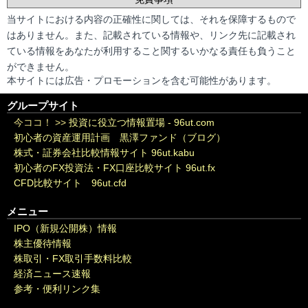
当サイトにおける内容の正確性に関しては、それを保障するもので
はありません。また、記載されている情報や、リンク先に記載され
ている情報をあなたが利用すること関するいかなる責任も負うこと
ができません。
本サイトには広告・プロモーションを含む可能性があります。
グループサイト
今ココ！ >>
投資に役立つ情報置場 - 96ut.com
初心者の資産運用計画 黒澤ファンド（ブログ）
株式・証券会社比較情報サイト 96ut.kabu
初心者のFX投資法・FX口座比較サイト 96ut.fx
CFD比較サイト 96ut.cfd
メニュー
IPO（新規公開株）情報
株主優待情報
株取引・FX取引手数料比較
経済ニュース速報
参考・便利リンク集