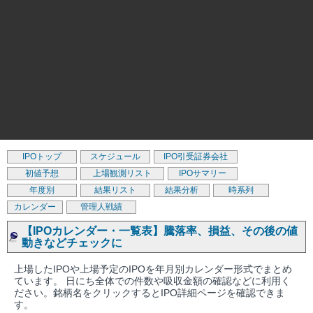
IPOトップ
スケジュール
IPO引受証券会社
初値予想
上場観測リスト
IPOサマリー
年度別
結果リスト
結果分析
時系列
カレンダー
管理人戦績
【IPOカレンダー・一覧表】騰落率、損益、その後の値
動きなどチェックに
上場したIPOや上場予定のIPOを年月別カレンダー形式でまとめ
ています。 日にち全体での件数や吸収金額の確認などに利用く
ださい。銘柄名をクリックするとIPO詳細ページを確認できま
す。