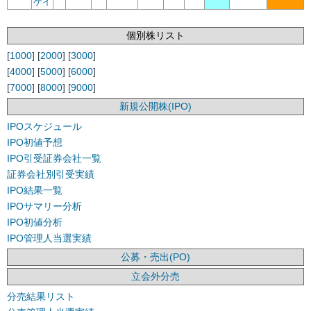
ケイ
個別株リスト
[
1000
] [
2000
] [
3000
]
[
4000
] [
5000
] [
6000
]
[
7000
] [
8000
] [
9000
]
新規公開株(IPO)
IPOスケジュール
IPO初値予想
IPO引受証券会社一覧
証券会社別引受実績
IPO結果一覧
IPOサマリー分析
IPO初値分析
IPO管理人当選実績
公募・売出(PO)
立会外分売
分売結果リスト