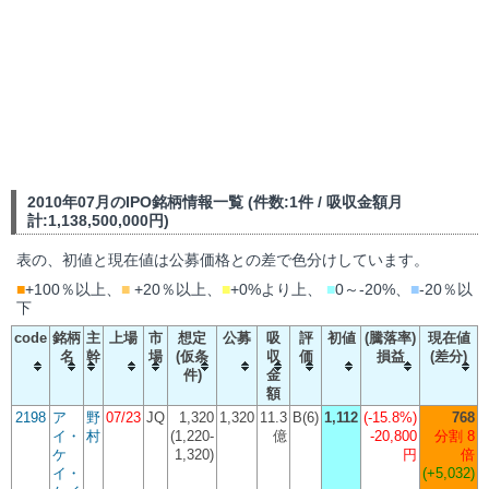
2010年07月のIPO銘柄情報一覧 (件数:1件 / 吸収金額月
計:1,138,500,000円)
表の、初値と現在値は公募価格との差で色分けしています。
■
+100％以上、
■
+20％以上、
■
+0%より上、
■
0～-20%、
■
-20％以
下
code
銘柄
主
上場
市
想定
公募
吸
評
初値
(騰落率)
現在値
名
幹
場
(仮条
収
価
損益
(差分)
件)
金
額
2198
ア
野
07/23
JQ
1,320
1,320
11.3
B(6)
1,112
(
-15.8%
)
768
イ・
村
(1,220-
億
-20,800
分割 8
ケ
1,320)
円
倍
イ・
(+5,032)