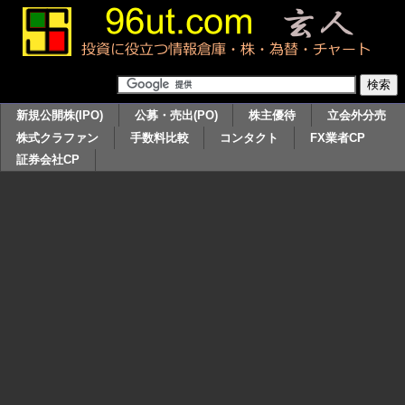
新規公開株(IPO)
公募・売出(PO)
株主優待
立会外分売
株式クラファン
手数料比較
コンタクト
FX業者CP
証券会社CP