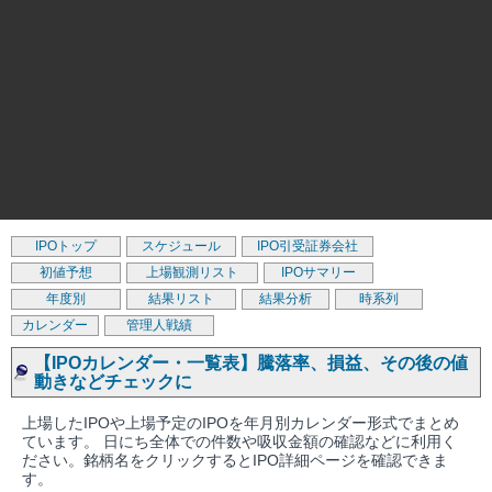
IPOトップ
スケジュール
IPO引受証券会社
初値予想
上場観測リスト
IPOサマリー
年度別
結果リスト
結果分析
時系列
カレンダー
管理人戦績
【IPOカレンダー・一覧表】騰落率、損益、その後の値
動きなどチェックに
上場したIPOや上場予定のIPOを年月別カレンダー形式でまとめ
ています。 日にち全体での件数や吸収金額の確認などに利用く
ださい。銘柄名をクリックするとIPO詳細ページを確認できま
す。