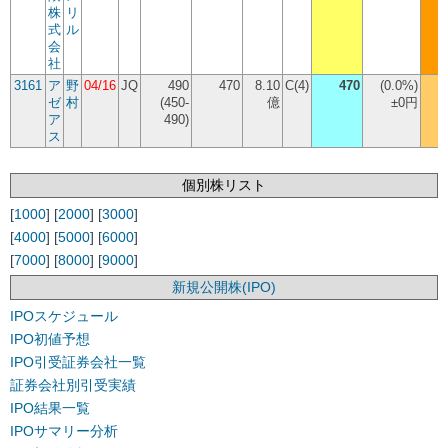
株
リ
式
ル
会
社
3161
ア
野
04/16
JQ
490
470
8.10
C(4)
470
(
0.0%
)
ゼ
村
(450-
億
±0円
ア
490)
ス
個別株リスト
[
1000
] [
2000
] [
3000
]
[
4000
] [
5000
] [
6000
]
[
7000
] [
8000
] [
9000
]
新規公開株(IPO)
IPOスケジュール
IPO初値予想
IPO引受証券会社一覧
証券会社別引受実績
IPO結果一覧
IPOサマリー分析