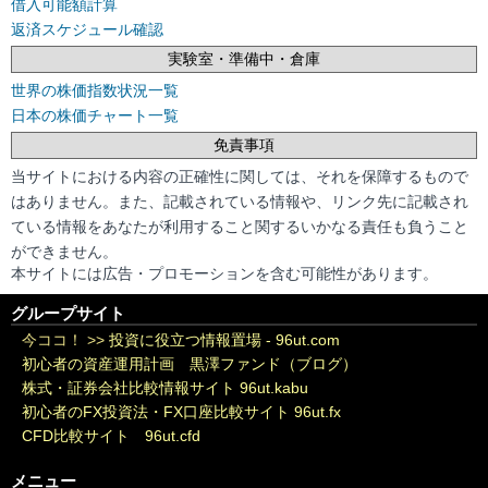
借入可能額計算
返済スケジュール確認
実験室・準備中・倉庫
世界の株価指数状況一覧
日本の株価チャート一覧
免責事項
当サイトにおける内容の正確性に関しては、それを保障するもので
はありません。また、記載されている情報や、リンク先に記載され
ている情報をあなたが利用すること関するいかなる責任も負うこと
ができません。
本サイトには広告・プロモーションを含む可能性があります。
グループサイト
今ココ！ >>
投資に役立つ情報置場 - 96ut.com
初心者の資産運用計画 黒澤ファンド（ブログ）
株式・証券会社比較情報サイト 96ut.kabu
初心者のFX投資法・FX口座比較サイト 96ut.fx
CFD比較サイト 96ut.cfd
メニュー