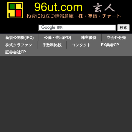
新規公開株(IPO)
公募・売出(PO)
株主優待
立会外分売
株式クラファン
手数料比較
コンタクト
FX業者CP
証券会社CP