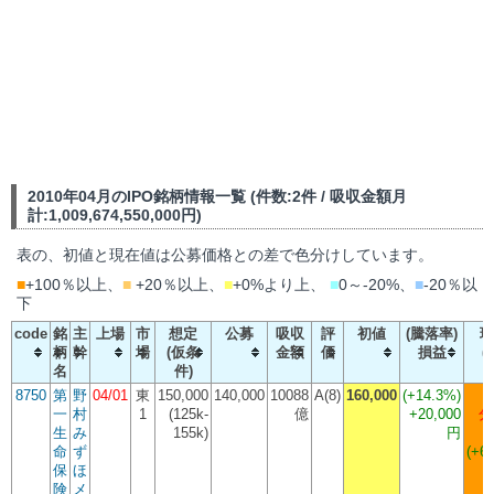
2010年04月のIPO銘柄情報一覧 (件数:2件 / 吸収金額月
計:1,009,674,550,000円)
表の、初値と現在値は公募価格との差で色分けしています。
■
+100％以上、
■
+20％以上、
■
+0%より上、
■
0～-20%、
■
-20％以
下
code
銘
主
上場
市
想定
公募
吸収
評
初値
(騰落率)
現
柄
幹
場
(仮条
金額
価
損益
(
名
件)
8750
第
野
04/01
東
150,000
140,000
10088
A(8)
160,000
(
+14.3%
)
一
村
1
(125k-
億
+20,000
分
生
み
155k)
円
命
ず
(+61
保
ほ
険
メ