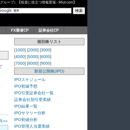
ープ）【投資に役立つ情報置場 - 96ut.com】
ト
FX業者CP
証券会社CP
個別株リスト
[
1000
] [
2000
] [
3000
]
[
4000
] [
5000
] [
6000
]
[
7000
] [
8000
] [
9000
]
ど
新規公開株(IPO)
IPOスケジュール
IPO初値予想
IPO引受証券会社一覧
証券会社別引受実績
IPO結果一覧
IPOサマリー分析
IPO初値分析
月>>
IPO管理人当選実績