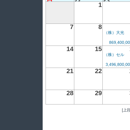
1
7
8
（株）大光
869,400,0
14
15
（株）セル
3,496,800,0
21
22
28
29
[上