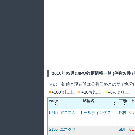
2010年03月のIPO銘柄情報一覧 (件数:6件 / 吸
表の、初値と現在値は公募価格との差で色分
■
+100％以上、
■
+20％以上、
■
+0%より上、
code
銘柄名
主幹
上
8715
アニコム ホールディングス
野村
03
2196
エスクリ
SBI
03