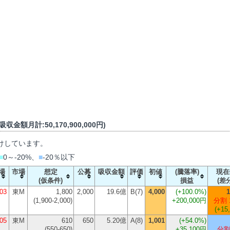
収金額月計:50,170,900,000円)
けしています。
■
0～-20%、
■
-20％以下
場
市場
想定
公募
吸収金額
評価
初値
(騰落率)
現在
(仮条件)
損益
(差
/03
東M
1,800
2,000
19.6億
B(7)
4,000
(
+100.0%
)
1
(1,900-2,000)
+200,000円
分割 
(+15
/05
東M
610
650
5.20億
A(8)
1,001
(
+54.0%
)
(550-650)
+35,100円
分割