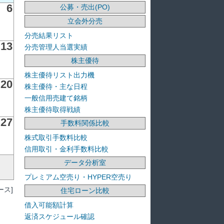
6
公募・売出(PO)
立会外分売
分売結果リスト
13
分売管理人当選実績
株主優待
株主優待リスト出力機
20
株主優待・主な日程
一般信用売建て銘柄
株主優待取得戦績
27
手数料関係比較
株式取引手数料比較
信用取引・金利手数料比較
データ分析室
プレミアム空売り・HYPER空売り
ス]
住宅ローン比較
借入可能額計算
返済スケジュール確認