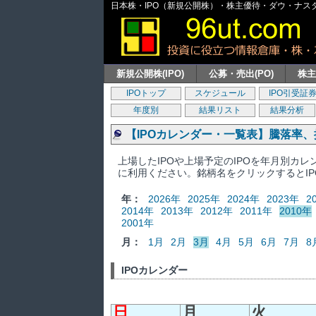
日本株・IPO（新規公開株）・株主優待・ダウ・ナスダッ
新規公開株(IPO)
公募・売出(PO)
株
IPOトップ
スケジュール
IPO引受証
年度別
結果リスト
結果分析
【IPOカレンダー・一覧表】騰落率
上場したIPOや上場予定のIPOを年月別カ
に利用ください。銘柄名をクリックするとI
年：
2026年
2025年
2024年
2023年
2
2014年
2013年
2012年
2011年
2010年
2001年
月：
1月
2月
3月
4月
5月
6月
7月
8
IPOカレンダー
日
月
火