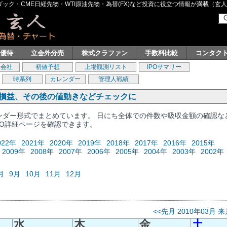
ク・CME日経先物・WTI原油先物・為替(FX)など投資に役立つ情報が満載（玄人グル
主優待
立会外分売
株式クラファン
手数料比較
コンタク
券会社
初値予想
上場観測リスト
IPOサマリー
時系列
カレンダー
管理人戦績
、損益、その後の値動きなどチェックに
レンダー形式でまとめています。 日にち全体での件数や吸収金額の確認な
PO詳細ページを確認できます。
022年
2021年
2020年
2019年
2018年
2017年
2016年
2015年
2009年
2008年
2007年
2006年
2005年
2004年
2003年
2002年
月
9月
10月
11月
12月
<<先月
2010年03月
来
水
木
金
土