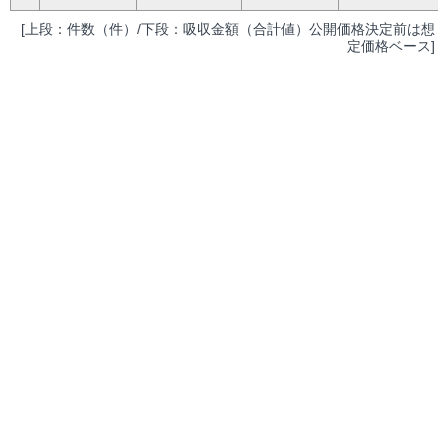
[上段：件数（件）/下段：吸収金額（合計値）公開価格決定前は想
定価格ベース]