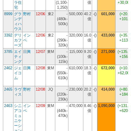
ラ住
(1,100-
億
+30,00
宅
1,250)
8999
グラ
野村
12/06
東2
-
500,000
40.2
-()
601,000
(
+20.
ンデ
(480k-
億
+101,
ィハ
500k)
ウス
3392
デリ
イン
12/06
東2
-
320,000
16.0
-()
433,000
(
+35.
カフ
ベ
(290k-
億
+113,
ーズ
320k)
3785
エイ
日興
12/07
東M
-
115,000
9.20
-()
271,000
(
+135.
ティ
(100k-
億
+156,
ング
115k)
2462
ジェ
日興
12/08
東M
-
610,000
18.3
-()
672,000
(
+10.
イコ
(550k-
億
+62,00
ム
610k)
2465
ラヴ
野村
12/08
JQ
-
230,000
20.2
-()
414,000
(
+80.
ィス
(220k-
億
+184,
230k)
2463
シニ
イン
12/09
東M
-
470,000
8.46
-()
1,090,000
(
+131.
アコ
ベ
(440k-
億
+620,
ミュ
470k)
ニケ
ーシ
ョン