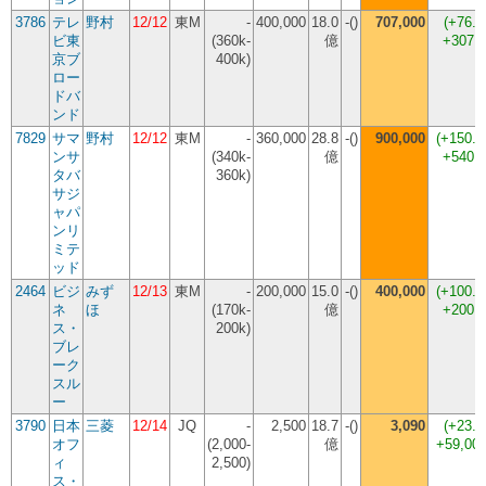
3786
テレ
野村
12/12
東M
-
400,000
18.0
-()
707,000
(
+76.
ビ東
(360k-
億
+307,
京ブ
400k)
ロー
ドバ
ンド
7829
サマ
野村
12/12
東M
-
360,000
28.8
-()
900,000
(
+150.
ンサ
(340k-
億
+540,
タバ
360k)
サジ
ャパ
ンリ
ミテ
ッド
2464
ビジ
みず
12/13
東M
-
200,000
15.0
-()
400,000
(
+100.
ネ
ほ
(170k-
億
+200,
ス・
200k)
ブレ
ーク
スル
ー
3790
日本
三菱
12/14
JQ
-
2,500
18.7
-()
3,090
(
+23.
オフ
(2,000-
億
+59,00
ィ
2,500)
ス・