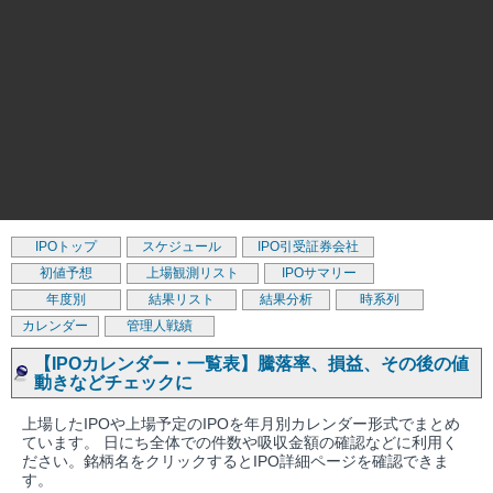
IPOトップ
スケジュール
IPO引受証券会社
初値予想
上場観測リスト
IPOサマリー
年度別
結果リスト
結果分析
時系列
カレンダー
管理人戦績
【IPOカレンダー・一覧表】騰落率、損益、その後の値
動きなどチェックに
上場したIPOや上場予定のIPOを年月別カレンダー形式でまとめ
ています。 日にち全体での件数や吸収金額の確認などに利用く
ださい。銘柄名をクリックするとIPO詳細ページを確認できま
す。