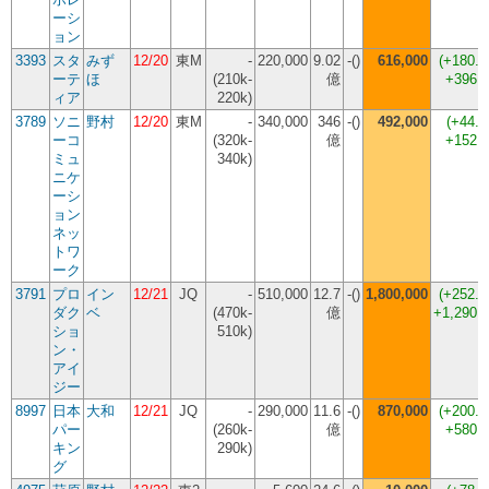
ーシ
ョン
3393
スタ
みず
12/20
東M
-
220,000
9.02
-()
616,000
(
+180.
ーテ
ほ
(210k-
億
+396,
ィア
220k)
3789
ソニ
野村
12/20
東M
-
340,000
346
-()
492,000
(
+44.
ーコ
(320k-
億
+152,
ミュ
340k)
ニケ
ーシ
ョン
ネッ
トワ
ーク
3791
プロ
イン
12/21
JQ
-
510,000
12.7
-()
1,800,000
(
+252.
ダク
ベ
(470k-
億
+1,290,
ショ
510k)
ン・
アイ
ジー
8997
日本
大和
12/21
JQ
-
290,000
11.6
-()
870,000
(
+200.
パー
(260k-
億
+580,
キン
290k)
グ