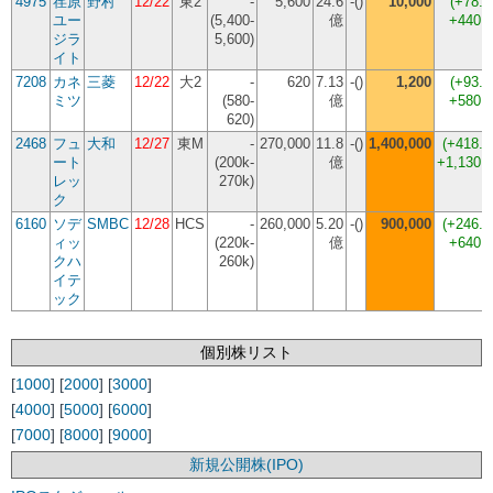
4975
荏原
野村
12/22
東2
-
5,600
24.6
-()
10,000
(
+78.
ユー
(5,400-
億
+440,
ジラ
5,600)
イト
7208
カネ
三菱
12/22
大2
-
620
7.13
-()
1,200
(
+93.
ミツ
(580-
億
+580,
620)
2468
フュ
大和
12/27
東M
-
270,000
11.8
-()
1,400,000
(
+418.
ート
(200k-
億
+1,130,
レッ
270k)
ク
6160
ソデ
SMBC
12/28
HCS
-
260,000
5.20
-()
900,000
(
+246.
ィッ
(220k-
億
+640,
クハ
260k)
イテ
ック
個別株リスト
[
1000
] [
2000
] [
3000
]
[
4000
] [
5000
] [
6000
]
[
7000
] [
8000
] [
9000
]
新規公開株(IPO)