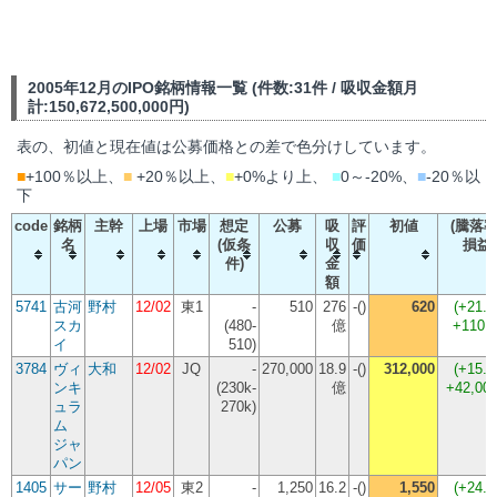
2005年12月のIPO銘柄情報一覧 (件数:31件 / 吸収金額月
計:150,672,500,000円)
表の、初値と現在値は公募価格との差で色分けしています。
■
+100％以上、
■
+20％以上、
■
+0%より上、
■
0～-20%、
■
-20％以
下
code
銘柄
主幹
上場
市場
想定
公募
吸
評
初値
(騰落率
名
(仮条
収
価
損益
件)
金
額
5741
古河
野村
12/02
東1
-
510
276
-()
620
(
+21.
スカ
(480-
億
+110,
イ
510)
3784
ヴィ
大和
12/02
JQ
-
270,000
18.9
-()
312,000
(
+15.
ンキ
(230k-
億
+42,00
ュラ
270k)
ム
ジャ
パン
1405
サー
野村
12/05
東2
-
1,250
16.2
-()
1,550
(
+24.