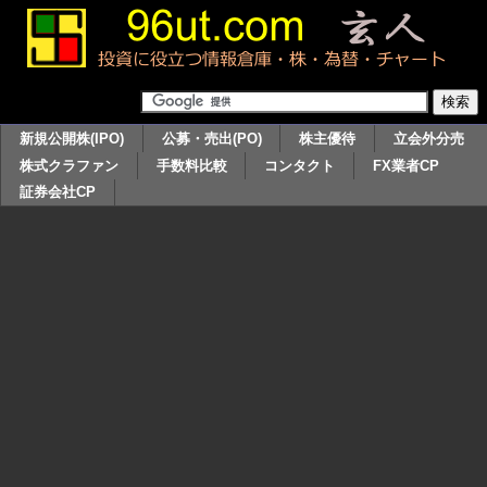
新規公開株(IPO)
公募・売出(PO)
株主優待
立会外分売
株式クラファン
手数料比較
コンタクト
FX業者CP
証券会社CP