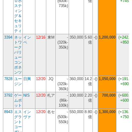
Ｏホ
(600k-
億
+745,
ステ
735k)
ィン
グ＆
セキ
ュリ
ティ
3394
ネッ
イン
12/16
東M
-
350,000
5.60
-()
1,200,000
(
+242.
トワ
ベ
(320k-
億
+850,
ーク
350k)
バリ
ュー
コン
ポネ
ンツ
7828
ユー
日興
12/20
JQ
-
360,000
14.2
-()
1,050,000
(
+191.
ジン
(320k-
億
+690,
360k)
3792
ゲー
NIS
12/20
札ア
-
100,000
2.20
-()
700,000
(
+600.
ムポ
(86k-
億
+600,
ット
100k)
8943
エス
イン
12/20
名セ
-
550,000
8.80
-()
1,300,000
(
+136.
グラ
ヴァ
(500k-
億
+750,
ント
550k)
コー
ポレ