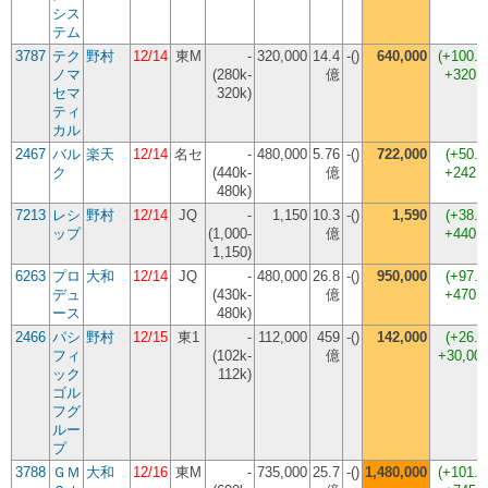
シス
テム
3787
テク
野村
12/14
東M
-
320,000
14.4
-()
640,000
(
+100.
ノマ
(280k-
億
+320,
セマ
320k)
ティ
カル
2467
バル
楽天
12/14
名セ
-
480,000
5.76
-()
722,000
(
+50.
ク
(440k-
億
+242,
480k)
7213
レシ
野村
12/14
JQ
-
1,150
10.3
-()
1,590
(
+38.
ップ
(1,000-
億
+440,
1,150)
6263
プロ
大和
12/14
JQ
-
480,000
26.8
-()
950,000
(
+97.
デュ
(430k-
億
+470,
ース
480k)
2466
パシ
野村
12/15
東1
-
112,000
459
-()
142,000
(
+26.
フィ
(102k-
億
+30,00
ック
112k)
ゴル
フグ
ルー
プ
3788
ＧＭ
大和
12/16
東M
-
735,000
25.7
-()
1,480,000
(
+101.