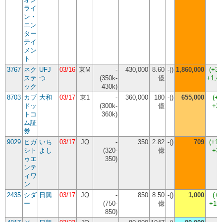
ライ
ン・
エン
ター
テイ
メン
ト
3767
ネク
UFJ
03/16
東M
-
430,000
8.60
-()
1,860,000
(
+3
ステ
つ
(350k-
億
+1,4
ック
430k)
8703
カブ
大和
03/17
東1
-
360,000
180
-()
655,000
(
+8
ドッ
(300k-
億
+2
トコ
360k)
ム証
券
9029
ヒガ
いち
03/17
JQ
-
350
2.82
-()
709
(
+1
シト
よし
(320-
億
+3
ゥエ
350)
ンテ
ィワ
ン
2435
シダ
日興
03/17
JQ
-
850
8.50
-()
1,000
(
+1
ー
(750-
億
+15
850)