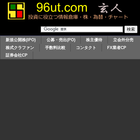
新規公開株(IPO)
公募・売出(PO)
株主優待
立会外分売
株式クラファン
手数料比較
コンタクト
FX業者CP
証券会社CP