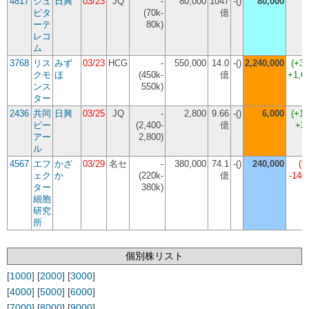
4817
ジュ
日興
03/23
JQ
-
80,000
1047
-()
80,000
(
ピタ
(70k-
億
ーテ
80k)
レコ
ム
3768
リス
みず
03/23
HCG
-
550,000
14.0
-()
2,240,000
(
+3
クモ
ほ
(450k-
億
+1,6
ンス
550k)
ター
2436
共同
日興
03/25
JQ
-
2,800
9.66
-()
6,000
(
+1
ピー
(2,400-
億
+3
アー
2,800)
ル
4567
エフ
かざ
03/29
名セ
-
380,000
74.1
-()
240,000
(
-
ェク
か
(220k-
億
-140
ター
380k)
細胞
研究
所
個別株リスト
[
1000
] [
2000
] [
3000
]
[
4000
] [
5000
] [
6000
]
[
7000
] [
8000
] [
9000
]