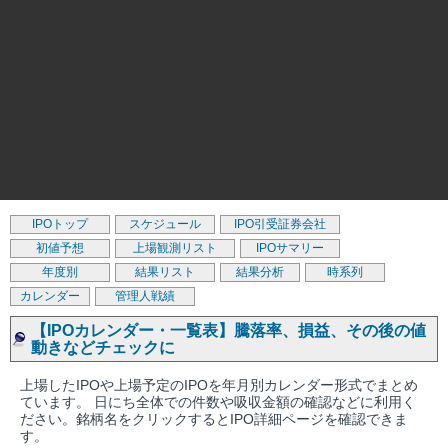
IPOトップ
スケジュール
IPO引受証券会社
初値予想
上場観測リスト
IPOサマリー
年度別
結果リスト
結果分析
時系列
カレンダー
管理人戦績
【IPOカレンダー・一覧表】騰落率、損益、その後の値
動きなどチェックに
上場したIPOや上場予定のIPOを年月別カレンダー形式でまとめ
ています。 日にち全体での件数や吸収金額の確認などに利用く
ださい。銘柄名をクリックするとIPO詳細ページを確認できま
す。