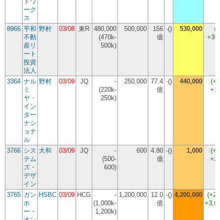
トワ
ーク
ス
8966
平和
野村
03/08
東R
480,000
500,000
156
-()
530,000
(
+
不動
(470k-
億
+30
産リ
500k)
ート
投資
法人
3364
ナル
野村
03/09
JQ
-
250,000
77.4
-()
440,000
(
+7
ミ
(220k-
億
+1
ヤ・
250k)
イン
ター
ナシ
ョナ
ル
3766
シス
大和
03/09
JQ
-
600
4.80
-()
1,000
(
+6
テム
(500-
億
+2
ズ・
600)
デザ
イン
3765
ガン
HSBC
03/09
HCG
-
1,200,000
12.0
-()
4,200,000
(
+2
ホ
(1,000k-
億
+3,0
ー・
1,200k)
オン