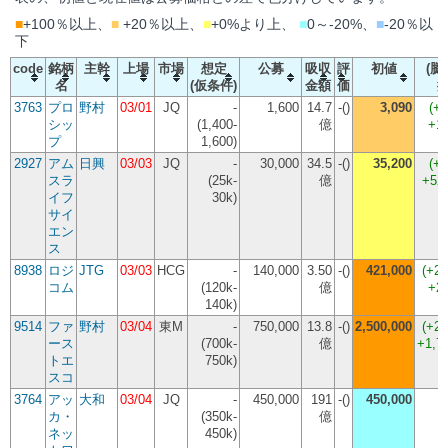
■
+100％以上、
■
+20％以上、
■
+0%より上、
■
0～-20%、
■
-20％以
下
code
銘柄
主幹
上場
市場
想定
公募
吸収
評
初値
(騰
名
(仮条件)
金額
価
3763
プロ
野村
03/01
JQ
-
1,600
14.7
-()
3,090
(
+9
シッ
(1,400-
億
+1
プ
1,600)
2927
アム
日興
03/03
JQ
-
30,000
34.5
-()
35,200
(
+1
スラ
(25k-
億
+52
イフ
30k)
サイ
エン
ス
8938
ロジ
JTG
03/03
HCG
-
140,000
3.50
-()
421,000
(
+2
コム
(120k-
億
+2
140k)
9514
ファ
野村
03/04
東M
-
750,000
13.8
-()
2,500,000
(
+2
ース
(700k-
億
+1,7
トエ
750k)
スコ
3764
アッ
大和
03/04
JQ
-
450,000
191
-()
450,000
(
カ・
(350k-
億
ネッ
450k)