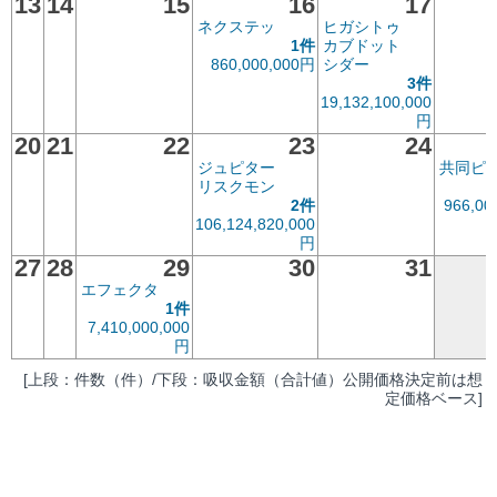
13
14
15
16
17
ネクステッ
ヒガシトゥ
1件
カブドット
860,000,000円
シダー
3件
19,132,100,000
円
20
21
22
23
24
ジュピター
共同ピ
リスクモン
2件
966,00
106,124,820,000
円
27
28
29
30
31
エフェクタ
1件
7,410,000,000
円
[上段：件数（件）/下段：吸収金額（合計値）公開価格決定前は想
定価格ベース]