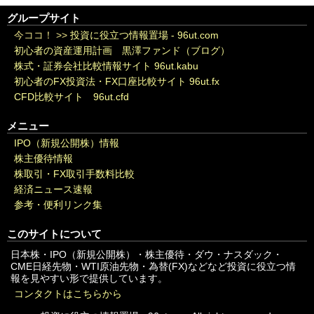
グループサイト
今ココ！ >>
投資に役立つ情報置場 - 96ut.com
初心者の資産運用計画 黒澤ファンド（ブログ）
株式・証券会社比較情報サイト 96ut.kabu
初心者のFX投資法・FX口座比較サイト 96ut.fx
CFD比較サイト 96ut.cfd
メニュー
IPO（新規公開株）情報
株主優待情報
株取引・FX取引手数料比較
経済ニュース速報
参考・便利リンク集
このサイトについて
日本株・IPO（新規公開株）・株主優待・ダウ・ナスダック・
CME日経先物・WTI原油先物・為替(FX)などなど投資に役立つ情
報を見やすい形で提供しています。
コンタクトはこちらから