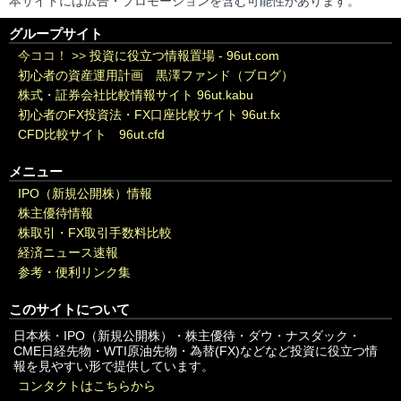
本サイトには広告・プロモーションを含む可能性があります。
グループサイト
今ココ！ >>
投資に役立つ情報置場 - 96ut.com
初心者の資産運用計画 黒澤ファンド（ブログ）
株式・証券会社比較情報サイト 96ut.kabu
初心者のFX投資法・FX口座比較サイト 96ut.fx
CFD比較サイト 96ut.cfd
メニュー
IPO（新規公開株）情報
株主優待情報
株取引・FX取引手数料比較
経済ニュース速報
参考・便利リンク集
このサイトについて
日本株・IPO（新規公開株）・株主優待・ダウ・ナスダック・
CME日経先物・WTI原油先物・為替(FX)などなど投資に役立つ情
報を見やすい形で提供しています。
コンタクトはこちらから