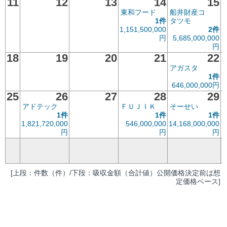
11
12
13
14
15
東和フード
船井財産コ
1件
タツモ
1,151,500,000
2件
円
5,685,000,000
円
18
19
20
21
22
アガスタ
1件
646,000,000円
25
26
27
28
29
アドテック
ＦＵＪＩＫ
そーせい
1件
1件
1件
1,821,720,000
546,000,000
14,168,000,000
8
円
円
円
[上段：件数（件）/下段：吸収金額（合計値）公開価格決定前は想
定価格ベース]