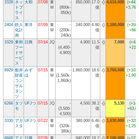
3328
ネッ
大和
07/08
東
-
850,000
17.0
-()
4,610,000
(
+442
トプ
M
(800k-
億
+3,760
ライ
850k)
ス
2404
鉄人
東洋
07/09
東
-
240,000
4.80
-()
1,100,000
(
+358
化計
M
(200k-
億
+860
画
240k)
3329
東和
日興
07/14
JQ
-
4,900
11.5
-()
7,000
(
+42
フー
(4,400-
億
+210
ドサ
4,900)
ービ
ス
8929
船井
みず
07/15
東
-
1,860,000
18.6
-()
3,760,000
(
+102
財産
ほ
M
(1,560k-
億
+1,900
コン
1,860k)
サル
タン
ツ
6266
タツ
UFJつ
07/15
JQ
-
4,500
38.2
-()
5,130
(
+14
モ
(3,500-
億
+63,0
4,500)
3330
アガ
UFJつ
07/22
東
-
380,000
6.46
-()
1,630,000
(
+328
スタ
M
(320k-
億
+1,250
380k)
6668
アド
日興
07/26
東
-
940,000
18.2
-()
2,100,000
(
+123