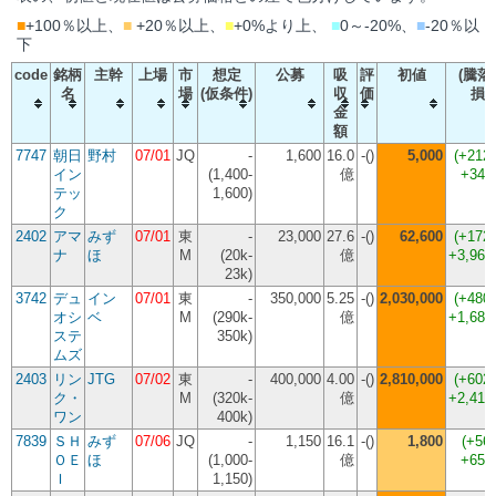
■
+100％以上、
■
+20％以上、
■
+0%より上、
■
0～-20%、
■
-20％以
下
code
銘柄
主幹
上場
市
想定
公募
吸
評
初値
(騰落
名
場
(仮条件)
収
価
損
金
額
7747
朝日
野村
07/01
JQ
-
1,600
16.0
-()
5,000
(
+212
イン
(1,400-
億
+340
テッ
1,600)
ク
2402
アマ
みず
07/01
東
-
23,000
27.6
-()
62,600
(
+172
ナ
ほ
M
(20k-
億
+3,960
23k)
3742
デュ
イン
07/01
東
-
350,000
5.25
-()
2,030,000
(
+480
オシ
ベ
M
(290k-
億
+1,680
ステ
350k)
ムズ
2403
リン
JTG
07/02
東
-
400,000
4.00
-()
2,810,000
(
+602
ク・
M
(320k-
億
+2,410
ワン
400k)
7839
ＳＨ
みず
07/06
JQ
-
1,150
16.1
-()
1,800
(
+56
ＯＥ
ほ
(1,000-
億
+650
Ｉ
1,150)