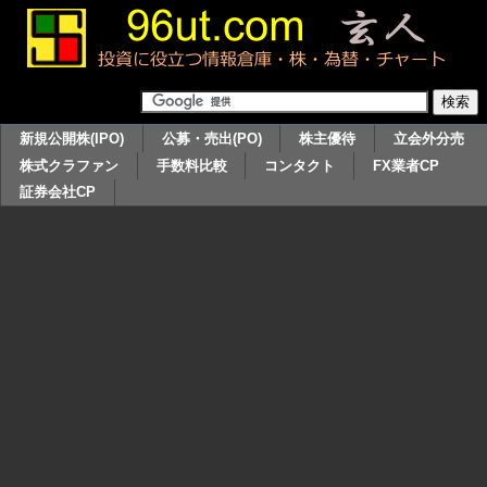
新規公開株(IPO)
公募・売出(PO)
株主優待
立会外分売
株式クラファン
手数料比較
コンタクト
FX業者CP
証券会社CP