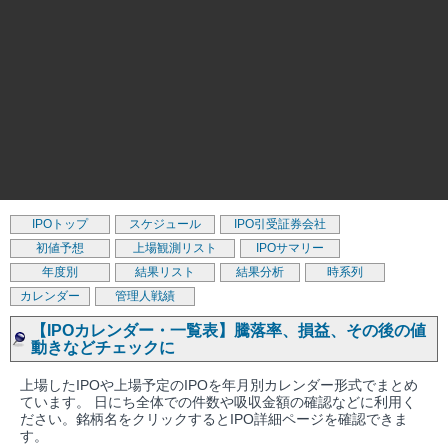
IPOトップ
スケジュール
IPO引受証券会社
初値予想
上場観測リスト
IPOサマリー
年度別
結果リスト
結果分析
時系列
カレンダー
管理人戦績
【IPOカレンダー・一覧表】騰落率、損益、その後の値
動きなどチェックに
上場したIPOや上場予定のIPOを年月別カレンダー形式でまとめ
ています。 日にち全体での件数や吸収金額の確認などに利用く
ださい。銘柄名をクリックするとIPO詳細ページを確認できま
す。