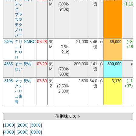
テッ
M
(800k-
億
+1,160
ク
940k)
プラ
ズマ
テク
ノロ
ジー
2405
ＦＵ
SMBC
07/28
東
-
21,000
5.46
-()
39,000
(
+85
ＪＩ
M
(15k-
億
+180
ＫＯ
21k)
Ｈ
4565
そー
野村
07/29
東
-
800,000
141
-()
800,000
(
0
せい
M
(700k-
億
800k)
8198
マッ
野村
07/30
東
-
2,800
84.0
-()
3,170
(
+13
クス
2
(2,500-
億
+37,0
バリ
2,800)
ュ東
海
個別株リスト
[
1000
] [
2000
] [
3000
]
[
4000
] [
5000
] [
6000
]