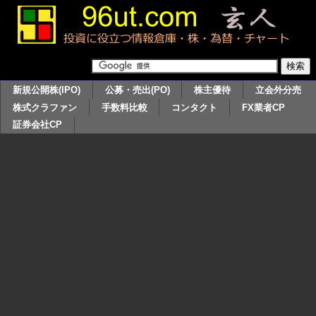
新規公開株(IPO)
公募・売出(PO)
株主優待
立会外分売
株式クラファン
手数料比較
コンタクト
FX業者CP
証券会社CP