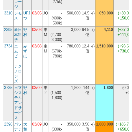
レー
275k)
ジ
3310
ジモ
UFJ
03/05
JQ
-
500,000
14.5
-()
650,000
(
+30.0
ス
つ
(400k-
億
+150,00
500k)
2395
新日
野
03/08
東
-
3,000
64.5
-()
4,110
(
+37.0
本科
村
M
(2,700-
億
+111,00
学
3,000)
3734
エ
み
03/08
東
-
780,000
12.4
-()
1,510,000
(
+93.6
ム・
ず
M
(670k-
億
+730,00
ピ
ほ
780k)
ー・
テク
ノロ
ジー
ズ
3735
日立
野
03/09
東
-
1,800
144
-()
1,800
(
0.0
シス
村
2
(1,500-
億
±0
テム
1,800)
アン
ドサ
ービ
ス
2396
パソ
大
03/09
JQ
-
350,000
3.50
-()
1,000,000
(
+185.7
ナテ
和
(330k-
億
+650,00