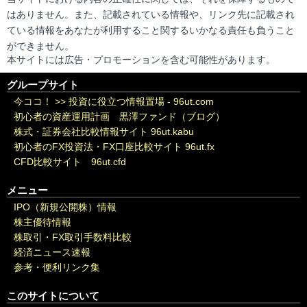
はありません。また、記載されている情報や、リンク先に記載され
ている情報をあなたが利用すること関するいかなる責任も負うこと
ができません。
本サイトには広告・プロモーションを含む可能性があります。
グループサイト
今ココ！ >>
投資に役立つ情報置場 - 96ut.com
初心者の資産運用計画 黒澤ファンド（ブログ）
株式・証券会社比較情報サイト 96ut.kabu
初心者のFX投資法・FX口座比較サイト 96ut.fx
CFD比較サイト 96ut.cfd
メニュー
IPO（新規公開株）情報
株主優待情報
株取引・FX取引手数料比較
経済ニュース速報
参考・便利リンク集
このサイトについて