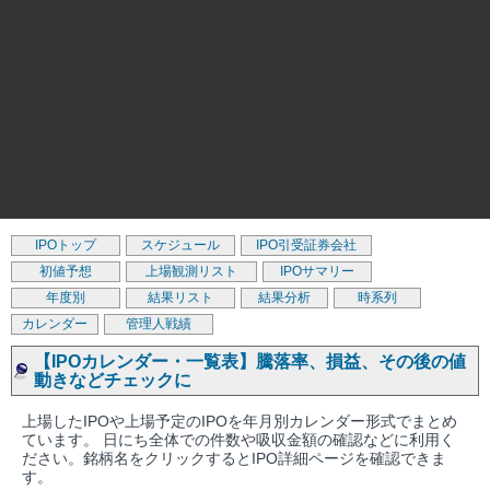
IPOトップ
スケジュール
IPO引受証券会社
初値予想
上場観測リスト
IPOサマリー
年度別
結果リスト
結果分析
時系列
カレンダー
管理人戦績
【IPOカレンダー・一覧表】騰落率、損益、その後の値
動きなどチェックに
上場したIPOや上場予定のIPOを年月別カレンダー形式でまとめ
ています。 日にち全体での件数や吸収金額の確認などに利用く
ださい。銘柄名をクリックするとIPO詳細ページを確認できま
す。