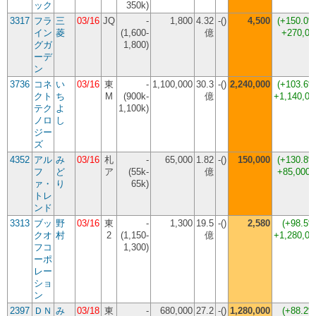
ック
350k)
3317
フラ
三
03/16
JQ
-
1,800
4.32
-()
4,500
(
+150.0
イン
菱
(1,600-
億
+270,00
グガ
1,800)
ーデ
ン
3736
コネ
い
03/16
東
-
1,100,000
30.3
-()
2,240,000
(
+103.6
クト
ち
M
(900k-
億
+1,140,00
テク
よ
1,100k)
ノロ
し
ジー
ズ
4352
アル
み
03/16
札
-
65,000
1.82
-()
150,000
(
+130.8
フ
ど
ア
(55k-
億
+85,000
ァ・
り
65k)
トレ
ンド
3313
ブッ
野
03/16
東
-
1,300
19.5
-()
2,580
(
+98.5
クオ
村
2
(1,150-
億
+1,280,00
フコ
1,300)
ーポ
レー
ショ
ン
2397
ＤＮ
み
03/18
東
-
680,000
27.2
-()
1,280,000
(
+88.2