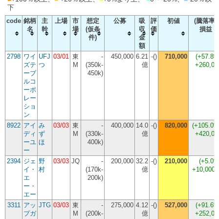
下
code
銘柄
主
上場
市
想定
公募
吸
評
初値
(騰落率)
名
幹
場
(仮条
収
価
損益
件)
金
額
2798
ワイ
UFJ
03/01
東
-
450,000
6.21
-()
710,000
(
+57.8
ズテ
つ
M
(350k-
億
+260,00
ーブ
450k)
ルコ
ーポ
レー
ショ
ン
8922
アイ
み
03/03
東
-
400,000
14.0
-()
820,000
(
+105.0
ディ
ず
M
(330k-
億
+420,00
ーユ
ほ
400k)
ー
2394
ジェ
野
03/03
JQ
-
200,000
32.2
-()
210,000
(
+5.0
イ・
村
(170k-
億
+10,000
エ
200k)
ー・
エー
3311
アッ
JTG
03/03
東
-
275,000
4.12
-()
527,000
(
+91.6
プガ
M
(200k-
億
+252,00