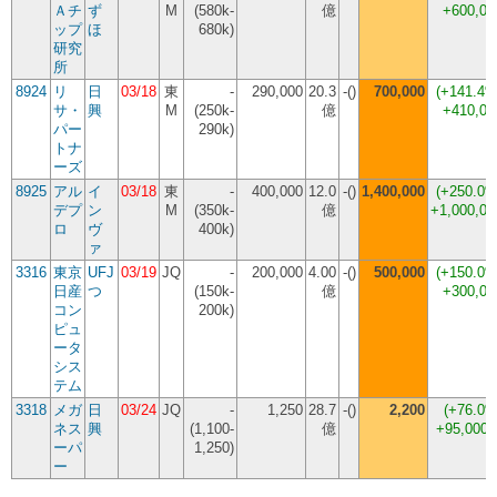
Ａチ
ず
M
(580k-
億
+600,00
ップ
ほ
680k)
研究
所
8924
リ
日
03/18
東
-
290,000
20.3
-()
700,000
(
+141.4
サ・
興
M
(250k-
億
+410,00
パー
290k)
トナ
ーズ
8925
アル
イ
03/18
東
-
400,000
12.0
-()
1,400,000
(
+250.0
デプ
ン
M
(350k-
億
+1,000,00
ロ
ヴ
400k)
ァ
3316
東京
UFJ
03/19
JQ
-
200,000
4.00
-()
500,000
(
+150.0
日産
つ
(150k-
億
+300,00
コン
200k)
ピュ
ータ
シス
テム
3318
メガ
日
03/24
JQ
-
1,250
28.7
-()
2,200
(
+76.0
ネス
興
(1,100-
億
+95,000
ーパ
1,250)
ー