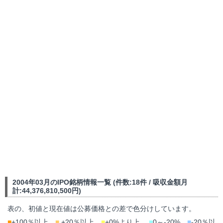
2004年03月のIPO銘柄情報一覧 (件数:18件 / 吸収金額月
計:44,376,810,500円)
表の、初値と現在値は公募価格との差で色分けしています。
■
+100％以上、
■
+20％以上、
■
+0%より上、
■
0～-20%、
■
-20％以