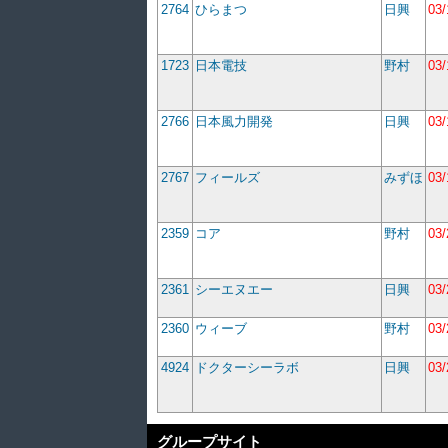
2764
ひらまつ
日興
03/
1723
日本電技
野村
03/
2766
日本風力開発
日興
03/
2767
フィールズ
みずほ
03/
2359
コア
野村
03/
2361
シーエヌエー
日興
03/
2360
ウィーブ
野村
03/
4924
ドクターシーラボ
日興
03/
グループサイト