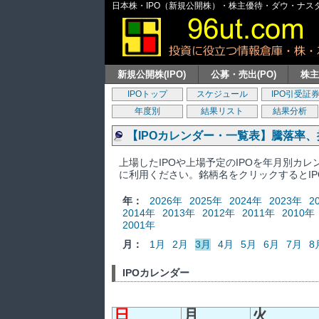
日本株・IPO（新規公開株）・株主優待・ダウ・ナスダッ
新規公開株(IPO)
公募・売出(PO)
株
IPOトップ
スケジュール
IPO引受証
年度別
結果リスト
結果分析
【IPOカレンダー・一覧表】騰落率
上場したIPOや上場予定のIPOを年月別カ
に利用ください。銘柄名をクリックするとI
年：
2026年
2025年
2024年
2023年
2
2014年
2013年
2012年
2011年
2010年
2001年
月：
1月
2月
3月
4月
5月
6月
7月
8
IPOカレンダー
日
月
火