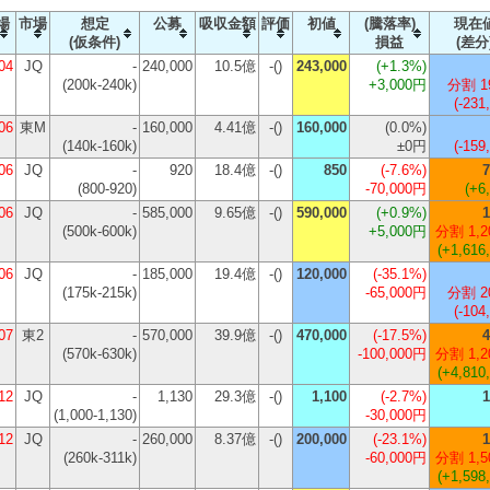
場
市場
想定
公募
吸収金額
評価
初値
(騰落率)
現在
(仮条件)
損益
(差分
04
JQ
-
240,000
10.5億
-()
243,000
(
+1.3%
)
(200k-240k)
+3,000円
分割 1
(-231
06
東M
-
160,000
4.41億
-()
160,000
(
0.0%
)
(140k-160k)
±0円
(-159
06
JQ
-
920
18.4億
-()
850
(
-7.6%
)
7
(800-920)
-70,000円
(+6
06
JQ
-
585,000
9.65億
-()
590,000
(
+0.9%
)
1
(500k-600k)
+5,000円
分割 1,2
(+1,616
06
JQ
-
185,000
19.4億
-()
120,000
(
-35.1%
)
(175k-215k)
-65,000円
分割 2
(-104
07
東2
-
570,000
39.9億
-()
470,000
(
-17.5%
)
4
(570k-630k)
-100,000円
分割 1,2
(+4,810
12
JQ
-
1,130
29.3億
-()
1,100
(
-2.7%
)
1
(1,000-1,130)
-30,000円
12
JQ
-
260,000
8.37億
-()
200,000
(
-23.1%
)
1
(260k-311k)
-60,000円
分割 1,5
(+1,598