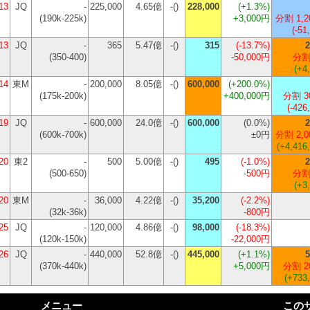
13
JQ
-
225,000
4.65億
-()
228,000
(
+1.3%
)
(190k-225k)
+3,000円
分割 1,2
(-51
13
JQ
-
365
5.47億
-()
315
(
-13.7%
)
2
(350-400)
-50,000円
分割
(+4
14
東M
-
200,000
8.05億
-()
600,000
(
+200.0%
)
(175k-200k)
+400,000円
分割 3
(-426
19
JQ
-
600,000
24.0億
-()
600,000
(
0.0%
)
2
(600k-700k)
±0円
分割 2,0
(+4,416
20
東2
-
500
5.00億
-()
495
(
-1.0%
)
2
(500-650)
-500円
分割
(+3
20
東M
-
36,000
4.22億
-()
35,200
(
-2.2%
)
(32k-36k)
-800円
25
JQ
-
120,000
4.86億
-()
98,000
(
-18.3%
)
(120k-150k)
-22,000円
26
JQ
-
440,000
52.8億
-()
445,000
(
+1.1%
)
5
(370k-440k)
+5,000円
分割 2
(+733
メニュー
この