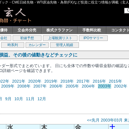
ク・CME日経先物・WTI原油先物・為替(FX)など投資に役立つ情報が満載（玄人グル
主優待
立会外分売
株式クラファン
手数料比較
コンタク
券会社
初値予想
上場観測リスト
IPOサマリー
時系列
カレンダー
管理人戦績
、損益、その後の値動きなどチェックに
レンダー形式でまとめています。 日にち全体での件数や吸収金額の確認な
PO詳細ページを確認できます。
022年
2021年
2020年
2019年
2018年
2017年
2016年
2015年
2009年
2008年
2007年
2006年
2005年
2004年
2003年
2002年
月
9月
10月
11月
12月
<<先月
2003年03月
来
水
木
金
土