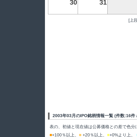
30
31
[上
2003年03月のIPO銘柄情報一覧 (件数:16件 / 
表の、初値と現在値は公募価格との差で色分
■
+100％以上、
■
+20％以上、
■
+0%より上、