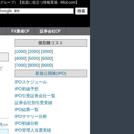
ープ）【投資に役立つ情報置場 - 96ut.com】
ト
FX業者CP
証券会社CP
個別株リスト
[
1000
] [
2000
] [
3000
]
[
4000
] [
5000
] [
6000
]
[
7000
] [
8000
] [
9000
]
ど
新規公開株(IPO)
IPOスケジュール
IPO初値予想
IPO引受証券会社一覧
証券会社別引受実績
IPO結果一覧
IPOサマリー分析
IPO初値分析
月>>
IPO管理人当選実績