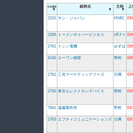
code
銘柄名
主幹
上
2315
サン・ジャパン
HSBC
03/
2356
トーメンサイバービジネス
UFJつ
03/
2761
トシン電機
みずほ
03/
6156
エーワン精密
野村
03/
2762
三光マーケティングフーズ
日興
03/
2760
東京エレクトロンデバイス
野村
03/
7841
遠藤製作所
野村
03/
2763
エフティコミュニケーションズ
日興
03/