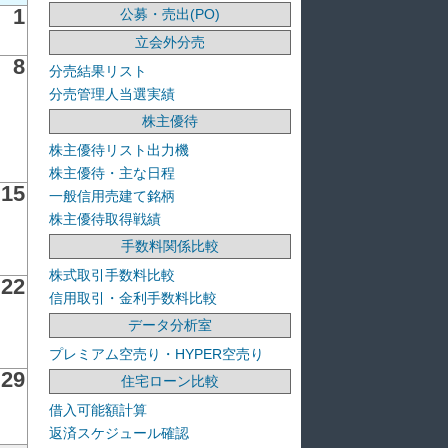
1
公募・売出(PO)
立会外分売
8
分売結果リスト
分売管理人当選実績
株主優待
株主優待リスト出力機
株主優待・主な日程
15
一般信用売建て銘柄
株主優待取得戦績
手数料関係比較
株式取引手数料比較
22
信用取引・金利手数料比較
データ分析室
プレミアム空売り・HYPER空売り
29
住宅ローン比較
借入可能額計算
返済スケジュール確認