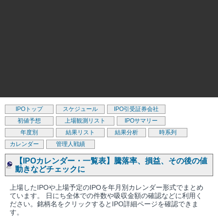
IPOトップ
スケジュール
IPO引受証券会社
初値予想
上場観測リスト
IPOサマリー
年度別
結果リスト
結果分析
時系列
カレンダー
管理人戦績
【IPOカレンダー・一覧表】騰落率、損益、その後の値
動きなどチェックに
上場したIPOや上場予定のIPOを年月別カレンダー形式でまとめ
ています。 日にち全体での件数や吸収金額の確認などに利用く
ださい。銘柄名をクリックするとIPO詳細ページを確認できま
す。