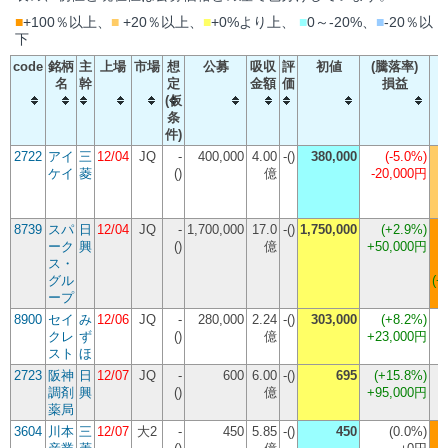
■
+100％以上、
■
+20％以上、
■
+0%より上、
■
0～-20%、
■
-20％以
下
code
銘柄
主
上場
市場
想
公募
吸収
評
初値
(騰落率)
名
幹
定
金額
価
損益
(仮
条
件)
2722
アイ
三
12/04
JQ
-
400,000
4.00
-()
380,000
(
-5.0%
)
ケイ
菱
()
億
-20,000円
8739
スパ
日
12/04
JQ
-
1,700,000
17.0
-()
1,750,000
(
+2.9%
)
ーク
興
()
億
+50,000円
ス・
グル
(+
ープ
8900
セイ
み
12/06
JQ
-
280,000
2.24
-()
303,000
(
+8.2%
)
クレ
ず
()
億
+23,000円
スト
ほ
2723
阪神
日
12/07
JQ
-
600
6.00
-()
695
(
+15.8%
)
調剤
興
()
億
+95,000円
薬局
3604
川本
三
12/07
大2
-
450
5.85
-()
450
(
0.0%
)