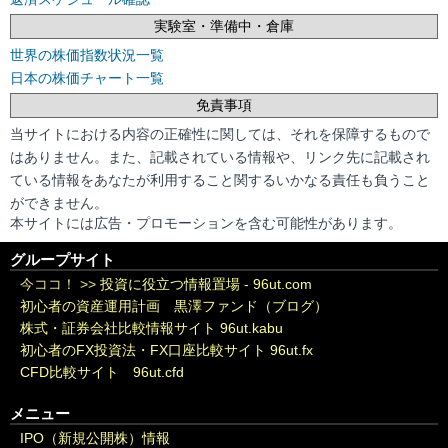
実験室・準備中・倉庫
世界の株価指数状況一覧
日本の株価チャート一覧
免責事項
当サイトにおける内容の正確性に関しては、それを保障するもので
はありません。また、記載されている情報や、リンク先に記載され
ている情報をあなたが利用すること関するいかなる責任も負うこと
ができません。
本サイトには広告・プロモーションを含む可能性があります。
グループサイト
今ココ！ >>
投資に役立つ情報置場 - 96ut.com
初心者の資産運用計画 黒澤ファンド（ブログ）
株式・証券会社比較情報サイト 96ut.kabu
初心者のFX投資法・FX口座比較サイト 96ut.fx
CFD比較サイト 96ut.cfd
メニュー
IPO（新規公開株）情報