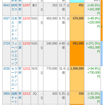
産業
菱
()
億
±0円
9543
静岡
野
12/07
東2
-
310
21.7
-()
451
(
+45.5%
)
ガス
村
()
億
+141,000
円
4327
日本
野
12/10
NJG
-
450,000
6.75
-()
670,000
(
+48.9%
)
エ
村
()
億
+220,000
ス・
円
(+
エイ
チ・
エル
2724
フォ
三
12/10
NJG
-
240,000
4.80
-()
891,000
(
+271.3%
)
ーバ
菱
()
億
+651,000
ルク
円
リエ
ーテ
ィブ
4330
セラ
野
12/11
NJS
-
770,000
31.4
-()
1,500,000
(
+94.8%
)
ーテ
村
()
億
+730,000
ムテ
円
クノ
ロジ
ー
3956
国際
野
12/12
JQ
-
420
5.25
-()
550
(
+31.0%
)
チャ
村
()
億
+130,000
ート
円