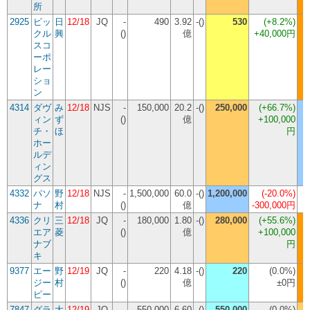
所
2925
ピッ
日
12/18
JQ
-
490
3.92
-()
530
(
+8.2%
)
クル
興
()
億
+40,000円
スコ
ーポ
レー
ショ
ン
4314
ダヴ
み
12/18
NJS
-
150,000
20.2
-()
250,000
(
+66.7%
)
ィン
ず
()
億
+100,000
チ・
ほ
円
ホー
ルデ
ィン
グス
4332
パソ
野
12/18
NJS
-
1,500,000
60.0
-()
1,200,000
(
-20.0%
)
ナ
村
()
億
-300,000円
4336
クリ
三
12/18
JQ
-
180,000
1.80
-()
280,000
(
+55.6%
)
エア
菱
()
億
+100,000
ナブ
円
キ
9377
エー
野
12/19
JQ
-
220
4.18
-()
220
(
0.0%
)
ジー
村
()
億
±0円
ピー
7847
グラ
大
12/19
JQ
-
550,000
6.60
-()
550,000
(
0.0%
)