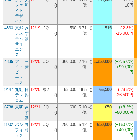
ファ
和
()
億
±0円
イト
デザ
イン
4333
東邦
み
12/19
JQ
-
530
3.71
-()
515
(
-2.8%
)
シス
ず
()
億
-15,000円
テム
ほ
サイ
エン
ス
4335
ア
三
12/20
JQ
-
360,000
2.16
-()
1,350,000
(
+275.0%
)
イ・
菱
()
億
+990,000
ピ
円
ー・
エス
9447
丸紅
日
12/20
東2
-
93,000
19.5
-()
66,500
(
-28.5%
)
テレ
興
()
億
-26,500円
コム
6738
東研
み
12/21
JQ
-
600
5.10
-()
650
(
+8.3%
)
ず
()
億
+50,000円
ほ
8902
パシ
野
12/21
JQ
-
250,000
5.12
-()
650,000
(
+160.0%
)
フィ
村
()
億
+400,000
ック
円