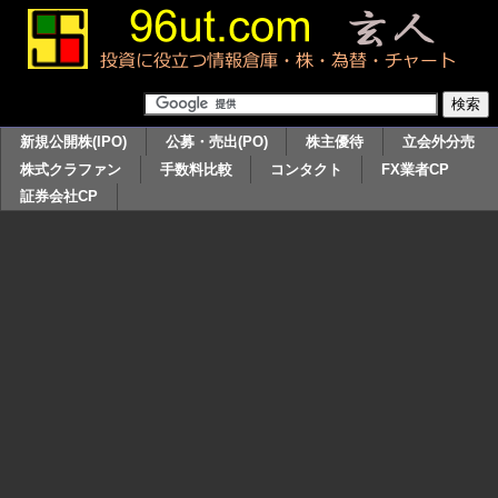
新規公開株(IPO)
公募・売出(PO)
株主優待
立会外分売
株式クラファン
手数料比較
コンタクト
FX業者CP
証券会社CP