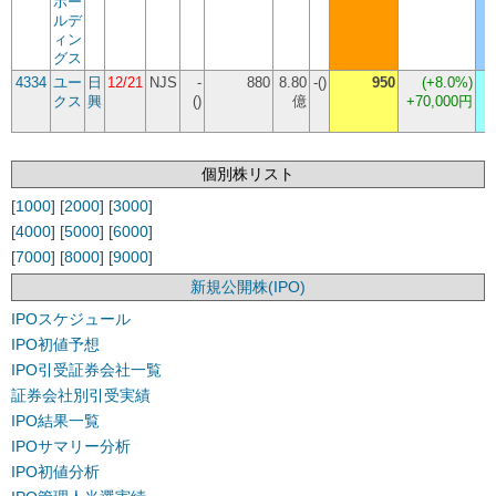
ホー
ルデ
ィン
グス
4334
ユー
日
12/21
NJS
-
880
8.80
-()
950
(
+8.0%
)
クス
興
()
億
+70,000円
個別株リスト
[
1000
] [
2000
] [
3000
]
[
4000
] [
5000
] [
6000
]
[
7000
] [
8000
] [
9000
]
新規公開株(IPO)
IPOスケジュール
IPO初値予想
IPO引受証券会社一覧
証券会社別引受実績
IPO結果一覧
IPOサマリー分析
IPO初値分析