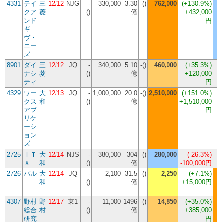
4331
テイ
三
12/12
NJG
-
330,000
3.30
-()
762,000
(
+130.9%
)
クア
菱
()
億
+432,000
ンド
円
ギ
ヴ・
ニー
ズ
8901
ダイ
三
12/12
JQ
-
340,000
5.10
-()
460,000
(
+35.3%
)
ナシ
菱
()
億
+120,000
ティ
円
4329
ワー
大
12/13
JQ
-
1,000,000
20.0
-()
2,510,000
(
+151.0%
)
クス
和
()
億
+1,510,000
アプ
円
リケ
ーシ
ョン
ズ
2725
ＩＴ
大
12/14
NJS
-
380,000
304
-()
280,000
(
-26.3%
)
Ｘ
和
()
億
-100,000円
2726
パル
大
12/14
JQ
-
2,100
31.5
-()
2,250
(
+7.1%
)
和
()
億
+15,000円
4307
野村
野
12/17
東1
-
11,000
1496
-()
14,850
(
+35.0%
)
総合
村
()
億
+385,000
研究
円