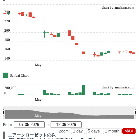
chart by amcharts.com
240
220
200
180
160
140
May
Bunbai Chart
chart by amcharts.com
200,000
0
May
May
From:
to:
Zoom:
エアークローゼットの株