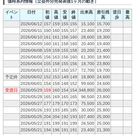
価時系列情報（立会外分売発表後1ヶ月の動き）
イベン
日付
初
高
安
終
出来高
差引残
逆日
最
ト
値
値
値
値
高
歩
高
2026/06/12
157
159
155
155
15,100
15,700
2026/06/11
160
160
155
157
23,400
19,200
2026/06/10
161
161
156
160
28,600
18,300
2026/06/09
160
161
158
160
20,400
19,400
2026/06/08
159
159
155
158
20,200
21,400
2026/06/05
156
163
156
160
61,300
18,900
2026/06/04
155
158
155
156
18,700
23,800
2026/06/03
151
157
150
157
72,700
19,700
予定終
2026/06/02
152
153
149
149
18,800
24,600
2026/06/01
154
158
148
152
99,600
24,600
受渡日
2026/05/29
159
160
154
154
348,800
26,000
2026/05/28
165
169
165
165
96,500
23,800
2026/05/27
177
179
170
173
75,500
15,200
2026/05/26
193
193
185
185
30,000
25,800
2026/05/25
204
204
192
193
107,400
25,000
2026/05/22
191
199
191
199
26,500
25,000
2026/05/21
194
196
191
191
23,400
21,300