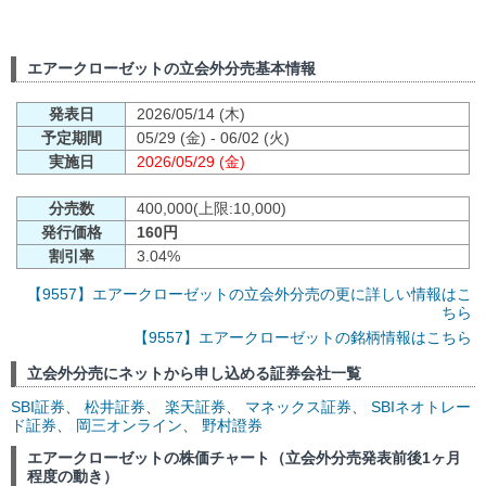
エアークローゼットの立会外分売基本情報
発表日
2026/05/14 (木)
予定期間
05/29 (金) - 06/02 (火)
実施日
2026/05/29 (金)
分売数
400,000(上限:10,000)
発行価格
160円
割引率
3.04%
【9557】エアークローゼットの立会外分売の更に詳しい情報はこ
ちら
【9557】エアークローゼットの銘柄情報はこちら
立会外分売にネットから申し込める証券会社一覧
SBI証券
、
松井証券
、
楽天証券
、
マネックス証券
、
SBIネオトレー
ド証券
、
岡三オンライン
、
野村證券
エアークローゼットの株価チャート（立会外分売発表前後1ヶ月
程度の動き）