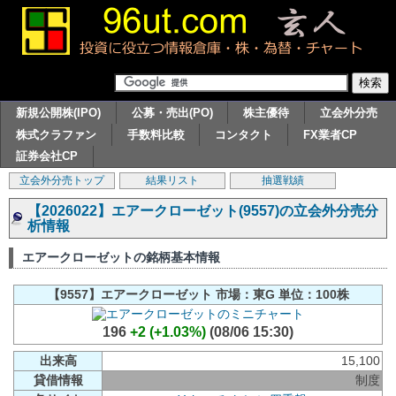
新規公開株(IPO)
公募・売出(PO)
株主優待
立会外分売
株式クラファン
手数料比較
コンタクト
FX業者CP
証券会社CP
立会外分売トップ
結果リスト
抽選戦績
【2026022】エアークローゼット(9557)の立会外分売分
析情報
エアークローゼットの銘柄基本情報
【9557】エアークローゼット 市場：東G 単位：100株
196
+2 (+1.03%)
(08/06 15:30)
出来高
15,100
貸借情報
制度