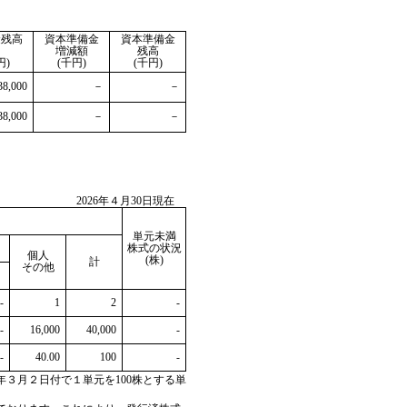
金残高
資本準備金
資本準備金
増減額
残高
円)
(千円)
(千円)
38,000
－
－
38,000
－
－
2026年４月30日現在
単元未満
株式の状況
個人
(株)
計
その他
-
1
2
-
-
16,000
40,000
-
-
40.00
100
-
6年３月２日付で１単元を100株とする単