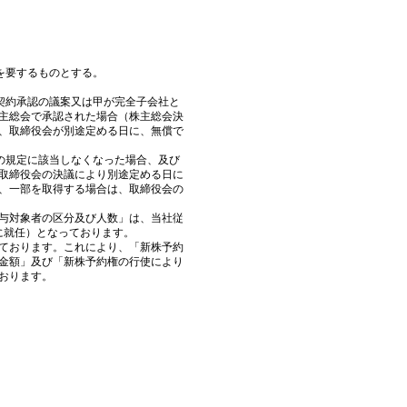
要するものとする。
約承認の議案又は甲が完全子会社と
主総会で承認された場合（株主総会決
、取締役会が別途定める日に、無償で
規定に該当しなくなった場合、及び
取締役会の決議により別途定める日に
、一部を取得する場合は、取締役会の
与対象者の区分及び人数」は、当社従
締役に就任）となっております。
っております。これにより、「新株予約
金額」及び「新株予約権の行使により
おります。