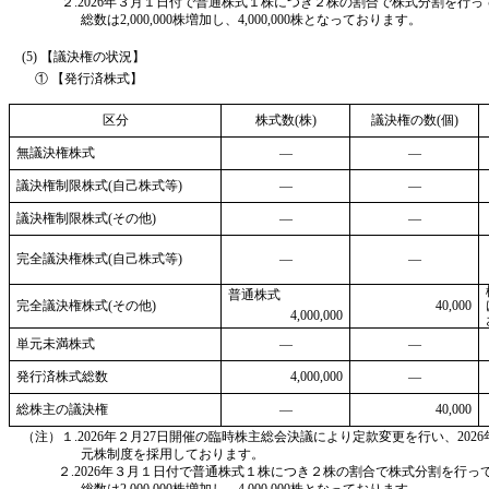
２.2026年３月１日付で普通株式１株につき２株の割合で株式分割を行っ
総数は2,000,000株増加し、4,000,000株となっております。
(5) 【議決権の状況】
① 【発行済株式】
区分
株式数(株)
議決権の数(個)
無議決権株式
―
―
議決権制限株式(自己株式等)
―
―
議決権制限株式(その他)
―
―
完全議決権株式(自己株式等)
―
―
普通株式
完全議決権株式(その他)
40,000
4,000,000
単元未満株式
―
―
発行済株式総数
4,000,000
―
総株主の議決権
―
40,000
（注）１.2026年２月27日開催の臨時株主総会決議により定款変更を行い、202
元株制度を採用しております。
２.2026年３月１日付で普通株式１株につき２株の割合で株式分割を行