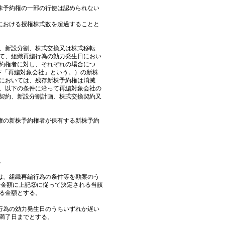
株予約権の一部の行使は認められない
における授権株式数を超過することと
、新設分割、株式交換又は株式移転
て、組織再編行為の効力発生日におい
約権者に対し、それぞれの場合につ
以下「再編対象会社」という。）の新株
においては、残存新株予約権は消滅
、以下の条件に沿って再編対象会社の
契約、新設分割計画、株式交換契約又
の新株予約権者が保有する新株予約
。
、組織再編行為の条件等を勘案のう
込金額に上記③に従って決定される当該
る金額とする。
為の効力発生日のうちいずれか遅い
満了日までとする。