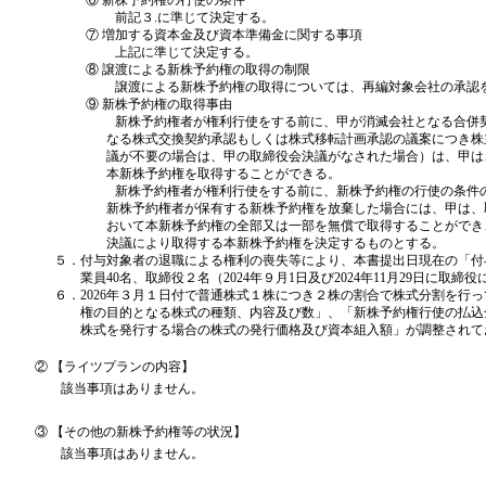
⑥ 新株予約権の行使の条件
前記３.に準じて決定する。
⑦ 増加する資本金及び資本準備金に関する事項
上記に準じて決定する。
⑧ 譲渡による新株予約権の取得の制限
譲渡による新株予約権の取得については、再編対象会社の承認を
⑨ 新株予約権の取得事由
新株予約権者が権利行使をする前に、甲が消滅会社となる合併契
なる株式交換契約承認もしくは株式移転計画承認の議案につき株
議が不要の場合は、甲の取締役会決議がなされた場合）は、甲は
本新株予約権を取得することができる。
新株予約権者が権利行使をする前に、新株予約権の行使の条件の
新株予約権者が保有する新株予約権を放棄した場合には、甲は、
おいて本新株予約権の全部又は一部を無償で取得することができ
決議により取得する本新株予約権を決定するものとする。
５．付与対象者の退職による権利の喪失等により、本書提出日現在の「付
業員40名、取締役２名（2024年９月1日及び2024年11月29日に取
６．2026年３月１日付で普通株式１株につき２株の割合で株式分割を行
権の目的となる株式の種類、内容及び数」、「新株予約権行使の払込
株式を発行する場合の株式の発行価格及び資本組入額」が調整されて
② 【ライツプランの内容】
該当事項はありません。
③ 【その他の新株予約権等の状況】
該当事項はありません。