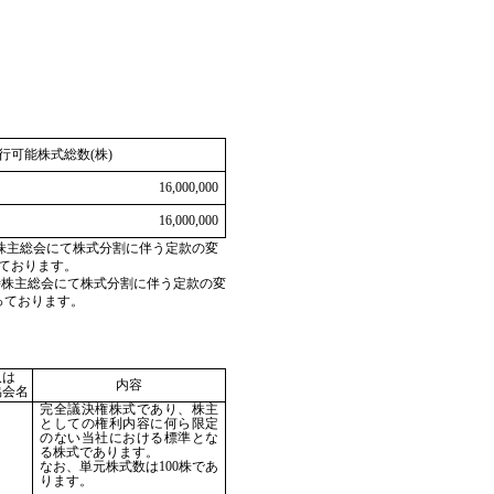
行可能株式総数(株)
16,000,000
16,000,000
臨時株主総会にて株式分割に伴う定款の変
なっております。
の臨時株主総会にて株式分割に伴う定款の変
となっております。
又は
内容
協会名
完全議決権株式であり、株主
としての権利内容に何ら限定
のない当社における標準とな
る株式であります。
なお、単元株式数は100株であ
ります。