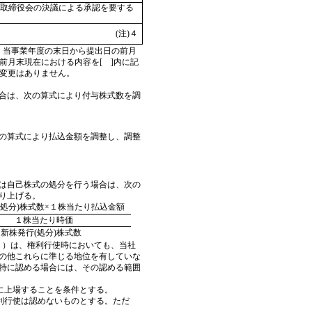
取締役会の決議による承認を要する
(注)４
す。当事業年度の末日から提出日の前月
の前月末現在における内容を[ ]内に記
変更はありません。
合は、次の算式により付与株式数を調
の算式により払込金額を調整し、調整
は自己株式の処分を行う場合は、次の
り上げる。
(処分)株式数×１株当たり払込金額
１株当たり時価
新株発行(処分)株式数
。）は、権利行使時においても、当社
の他これらに準じる地位を有していな
特に認める場合には、その認める範囲
に上場することを条件とする。
利行使は認めないものとする。ただ