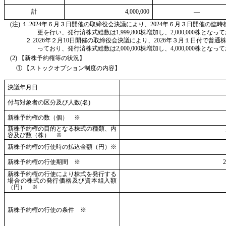
計
4,000,000
―
(注) １.2024年６月３日開催の取締役会決議により、2024年６月３日開催の
更を行い、発行済株式総数は1,999,800株増加し、2,000,000株とな
２.2026年２月10日開催の取締役会決議により、2026年３月１日付で
っており、発行済株式総数は2,000,000株増加し、4,000,000株とな
(2) 【新株予約権等の状況】
① 【ストックオプション制度の内容】
決議年月日
付与対象者の区分及び人数(名)
新株予約権の数（個） ※
新株予約権の目的となる株式の種類、内
容及び数（株） ※
新株予約権の行使時の払込金額（円）※
新株予約権の行使期間 ※
新株予約権の行使により株式を発行する
場合の株式の発行価格及び資本組入額
（円） ※
新株予約権の行使の条件 ※