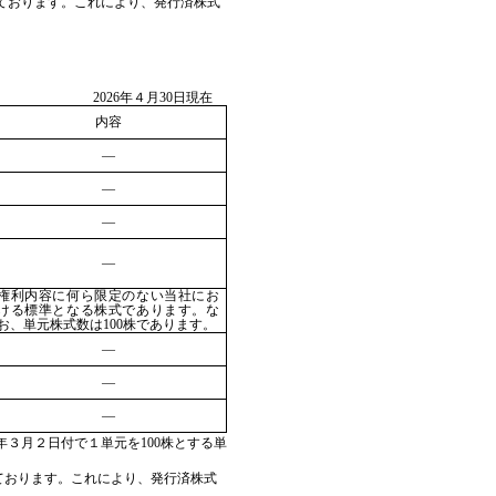
ております。これにより、発行済株式
2026年４月30日現在
内容
―
―
―
―
権利内容に何ら限定のない当社にお
ける標準となる株式であります。な
お、単元株式数は100株であります。
―
―
―
6年３月２日付で１単元を100株とする単
っております。これにより、発行済株式