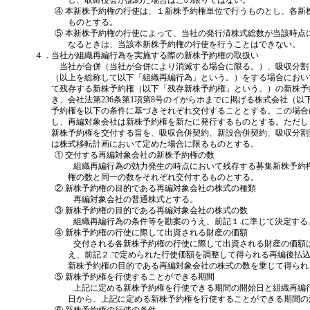
し、取締役会が認めた場合はこの限りではない。
④ 本新株予約権の行使は、１新株予約権単位で行うものとし、各新
ものとする。
⑤ 本新株予約権の行使によって、当社の発行済株式総数が当該時点
なるときは、当該本新株予約権の行使を行うことはできない。
４．当社が組織再編行為を実施する際の新株予約権の取扱い
当社が合併（当社が合併により消滅する場合に限る。）、吸収分割
（以上を総称して以下「組織再編行為」という。）をする場合におい
て残存する新株予約権（以下「残存新株予約権」という。）の新株予
き、会社法第236条第1項第8号のイからホまでに掲げる株式会社（
予約権を以下の条件に基づきそれぞれ交付することとする。この場合
し、再編対象会社は新株予約権を新たに発行するものとする。ただし
新株予約権を交付する旨を、吸収合併契約、新設合併契約、吸収分割
は株式移転計画において定めた場合に限るものとする。
① 交付する再編対象会社の新株予約権の数
組織再編行為の効力発生の時点において残存する募集新株予約権
権の数と同一の数をそれぞれ交付するものとする。
② 新株予約権の目的である再編対象会社の株式の種類
再編対象会社の普通株式とする。
③ 新株予約権の目的である再編対象会社の株式の数
組織再編行為の条件等を勘案のうえ、前記１.に準じて決定する
④ 新株予約権の行使に際して出資される財産の価額
交付される各新株予約権の行使に際して出資される財産の価額は
え、前記２.で定められた行使価額を調整して得られる再編後払
新株予約権の目的である再編対象会社の株式の数を乗じて得られ
⑤ 新株予約権を行使することができる期間
上記に定める新株予約権を行使できる期間の開始日と組織再編行
日から、上記に定める新株予約権を行使することができる期間の