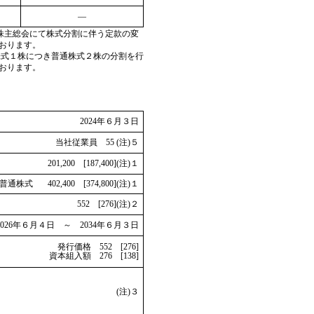
―
臨時株主総会にて株式分割に伴う定款の変
っております。
普通株式１株につき普通株式２株の分割を行
っております。
2024年６月３日
当社従業員 55 (注)５
201,200 [187,400](注)１
普通株式 402,400 [374,800](注)１
552 [276](注)２
2026年６月４日 ～ 2034年６月３日
発行価格 552 [276]
資本組入額 276 [138]
(注)３