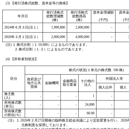
(3) 【発行済株式総数、資本金等の推移】
発行済株式
発行済株式
資本金増減額
資本
年月日
総数増減数
総数残高
(株)
(株)
(千円)
(千
2024年６月３日(注１）
1,999,800
2,000,000
－
2026年３月１日(注２）
2,000,000
4,000,000
－
(注) １.株式分割（１:10,000）によるものであります。
２.株式分割（１:２）によるものであります。
(4) 【所有者別状況】
株式の状況(１単元の株式数
100
株)
区分
外国法人等
政府及び
金融商品
その他の
地方公共
金融機関
取引業者
法人
団体
個人以外
個人
株主数
-
-
-
1
-
(人)
所有株式数
-
-
-
24,000
-
(単元)
所有株式数
-
-
-
60.00
-
の割合(％)
（注）１.2026年２月27日開催の臨時株主総会決議により定款変更を行い、202
元株制度を採用しております。