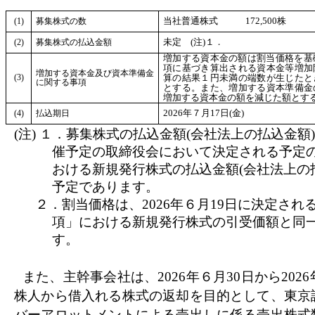
(1)
募集株式の数
当社普通株式 172,500株
(2)
募集株式の払込金額
未定 (注)１．
増加する資本金の額は割当価格を基
項に基づき算出される資本金等増加
増加する資本金及び資本準備金
(3)
算の結果１円未満の端数が生じたと
に関する事項
とする。また、増加する資本準備金
増加する資本金の額を減じた額とする
(4)
払込期日
2026年７月17日(金)
(注) １．募集株式の払込金額(会社法上の払込金額)
催予定の取締役会において決定される予定
おける新規発行株式の払込金額(会社法上の
予定であります。
２．割当価格は、2026年６月19日に決定さ
項」における新規発行株式の引受価額と同
す。
また、主幹事会社は、2026年６月30日から202
株人から借入れる株式の返却を目的として、東京
バーアロットメントによる売出しに係る売出株式