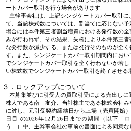
ートカバー取引を行う場合があります。
主幹事会社は、上記シンジケートカバー取引に
て、当該株式数については、割当てに応じない予
場合には本件第三者割当増資における発行数の全
みが行われず、その結果、失権により本件第三者
な発行数が減少する、または発行そのものが全く
す。また、シンジケートカバー取引期間内におい
でシンジケートカバー取引を全く行わないか若し
い株式数でシンジケートカバー取引を終了させる
３．ロックアップについて
本募集並びに引受人の買取引受による売出しに
株人である南 友介、当社株主である株式会社み
に対し、元引受契約締結日から上場（売買開始）
日目 の2026年12月26日までの期間（以下
う。）中、主幹事会社の事前の書面による同意な