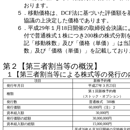
おります。
５．移動価格は、
DCF
法に基づいた評価額を
協議の上決定した価格であります。
６．平成29年１月18日開催の取締役会決議によ
付で普通株式１株につき200株の株式分割
記「移動株数」及び「価格（単価）」は当
数」及び「価格（単価）」を記載しており
第２【第三者割当等の概況】
１【第三者割当等による株式等の発行の
項目
新株予約権
発行年月日
平成27年３月23日
第１回新株予約権
種類
（ストック・オプション）
発行数
普通株式 500株
発行価額
60,000円（注）２
資本組入額
30,000円
発行価額の総額
30,000,000円
資本組入額の総額
15,000,000円
平成26年６月30日開催の定時株主