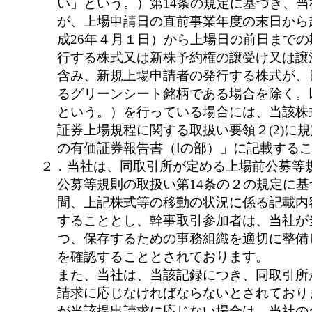
い」という。）第14条の規定に基づき、
が、上場申請日の直前事業年度の末日から
成26年４月１日）から上場日の前日まで
行する株式又は新株予約権の譲受け又は譲
含み、新規上場申請者の発行する株式が、
るグリーンシート銘柄である場合を除く。
という。）を行っている場合には、当該株
証券上場規程に関する取扱い要領２(2)に
の有価証券報告書（Ⅰの部）」に記載する
２．当社は、同取引所が定める上場前公募等規
公募等規則の取扱い第14条の２の規定に
間、上記株式等の移動の状況に係る記載内
することとし、幹事取引参加者は、当社が
つ、保存するための事務組織を適切に整備
を確認することとされております。
また、当社は、当該記録につき、同取引所
請求に応じなければならないとされており
が当該提出請求に応じない場合は、当社の