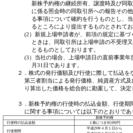
新株予約権の継続所有、譲渡時及び同取
に係る照会時の同取引所への報告その他
る事項について確約を行うものとし、当
るところにより提出するものとされてお
(2）新規上場申請者が、前項の規定に基づ
ときは、同取引所は上場申請の不受理又
とるものとしております。
(3）当社の場合、上場申請日の直前事業年
月31日であります。
２．株式の発行価額及び行使に際して払込を
第三者割当による発行価格、純資産方式及
り算出した価格を総合的に勘案して、決定
３．新株予約権の行使時の払込金額、行使期
に関する事項については以下のとおりであ
新株予約権
行使時の払込金額
１株につき60,000円
平成29年４月１日から
行使期間