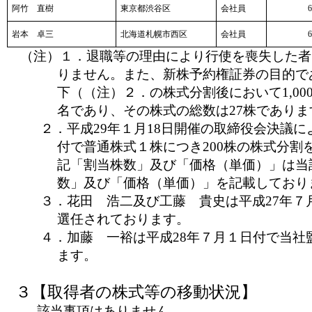
阿竹 直樹
東京都渋谷区
会社員
6
岩本 卓三
北海道札幌市西区
会社員
6
（注）１．退職等の理由により行使を喪失した者
りません。また、新株予約権証券の目的で
下（（注）２．の株式分割後において1,00
名であり、その株式の総数は27株でありま
２．平成29年１月18日開催の取締役会決議によ
付で普通株式１株につき200株の株式分割
記「割当株数」及び「価格（単価）」は当
数」及び「価格（単価）」を記載しており
３．花田 浩二及び工藤 貴史は平成27年７
選任されております。
４．加藤 一裕は平成28年７月１日付で当社
ます。
３【取得者の株式等の移動状況】
該当事項はありません。