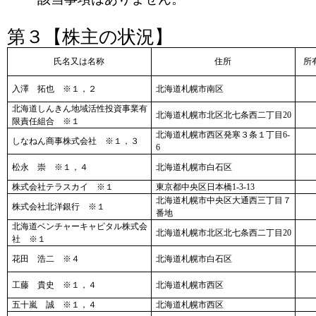
第３【株主の状況】
氏名又は名称
住所
所
入澤 拓也 ※１，２
北海道札幌市南区
北海道しんきん地域活性投資事業有
北海道札幌市北区北七条西二丁目20
限責任組合 ※１
北海道札幌市西区発寒３条１丁目6-
しなねん商事株式会社 ※１，３
6
松永 崇 ※１，４
北海道札幌市白石区
株式会社テラスカイ ※１
東京都中央区日本橋1-3-13
北海道札幌市中央区大通西三丁目７
株式会社北洋銀行 ※１
番地
北海道ベンチャーキャピタル株式会
北海道札幌市北区北七条西二丁目20
社 ※１
花田 浩二 ※４
北海道札幌市白石区
工藤 貴史 ※１，４
北海道札幌市西区
五十嵐 誠 ※１，４
北海道札幌市西区