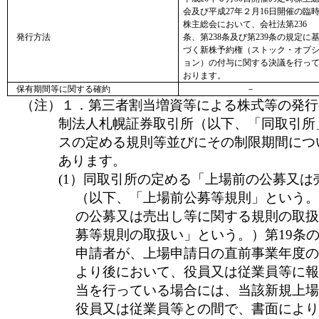
会及び平成27年２月16日開催の臨
株主総会において、会社法第236
発行方法
条、第238条及び第239条の規定に
づく新株予約権（ストック・オプ
ョン）の付与に関する決議を行っ
おります。
保有期間等に関する確約
－
（注）１．第三者割当増資等による株式等の発行
制法人札幌証券取引所（以下、「同取引所
スの定める規則等並びにその制限期間につ
あります。
(1）同取引所の定める「上場前の公募又は
（以下、「上場前公募等規則」という。
の公募又は売出し等に関する規則の取扱
募等規則の取扱い」という。）第19条
申請者が、上場申請日の直前事業年度の
より後において、役員又は従業員等に報
当を行っている場合には、当該新規上場
役員又は従業員等との間で、書面により