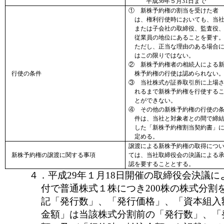
平成36年５月31日まで
① 新株予約権の割当を受けた者
は、権利行使時においても、当
または子会社の取締役、監査役
従業員の地位にあることを要す
ただし、正当な理由のある場合
はこの限りではない。
② 新株予約権者の相続人による
行使の条件
株予約権の行使は認められない
③ 当社株式が証券取引所に上場
れるまで新株予約権を行使する
とができない。
④ その他の新株予約権の行使の
件は、当社と対象者との間で締
した「新株予約権割当契約書」
定める。
譲渡による新株予約権の取得につ
新株予約権の譲渡に関する事項
ては、当社取締役会の決議による
認を要することとする。
４．平成29年１月18日開催の取締役会決議によ
付で普通株式１株につき200株の株式分割
記「発行数」、「発行価格」、「資本組入
金額」は当該株式分割前の「発行数」、「