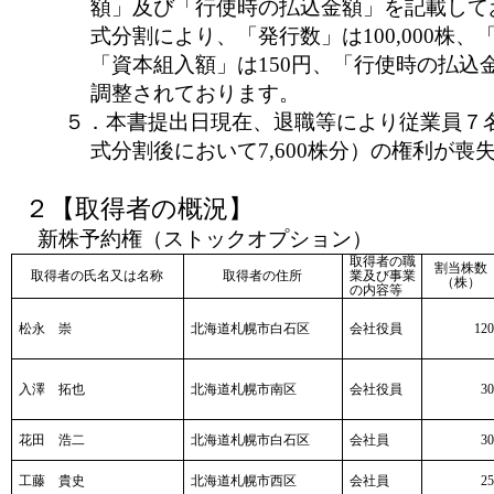
額」及び「行使時の払込金額」を記載して
式分割により、「発行数」は100,000株、
「資本組入額」は150円、「行使時の払込金
調整されております。
５．本書提出日現在、退職等により従業員７名
式分割後において7,600株分）の権利が喪
２【取得者の概況】
新株予約権（ストックオプション）
取得者の職
割当株数
取得者の氏名又は名称
取得者の住所
業及び事業
（株）
の内容等
松永 崇
北海道札幌市白石区
会社役員
120
入澤 拓也
北海道札幌市南区
会社役員
30
花田 浩二
北海道札幌市白石区
会社員
30
工藤 貴史
北海道札幌市西区
会社員
25