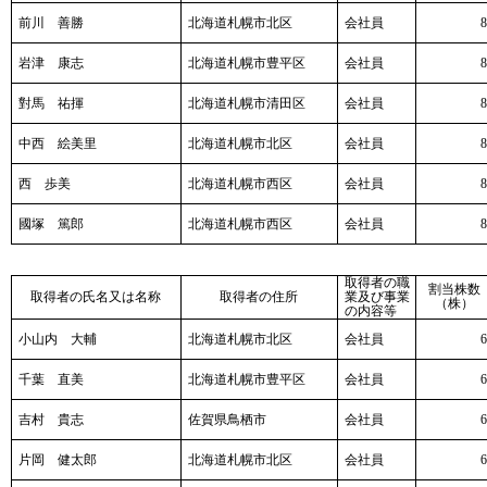
前川 善勝
北海道札幌市北区
会社員
8
岩津 康志
北海道札幌市豊平区
会社員
8
對馬 祐揮
北海道札幌市清田区
会社員
8
中西 絵美里
北海道札幌市北区
会社員
8
西 歩美
北海道札幌市西区
会社員
8
國塚 篤郎
北海道札幌市西区
会社員
8
取得者の職
割当株数
取得者の氏名又は名称
取得者の住所
業及び事業
（株）
の内容等
小山内 大輔
北海道札幌市北区
会社員
6
千葉 直美
北海道札幌市豊平区
会社員
6
吉村 貴志
佐賀県鳥栖市
会社員
6
片岡 健太郎
北海道札幌市北区
会社員
6