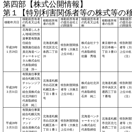
第四部【株式公開情報】
第１【特別利害関係者等の株式等の
移動前所有者
移動前所有者
移動後所有者
移動後所
移動前所有
移動後所有
移動年月日
の氏名又は名
の提出会社と
の氏名又は名
の提出会
者の住所
者の住所
称
の関係等
称
の関係等
北海道しんき
ん地域活性投
資事業有限責
任組合
北海道札幌
株式会社テラ
東京都中央
特別利害
特別利害関係
平成28年
無限責任組合
市北区北七
スカイ
区日本橋一
者等（大
者等（大株主
１月29日
員北海道ベン
条西二丁目
代表取締役
丁目３番13
上位10名
上位10名）
チャーキャピ
20
佐藤 秀哉
号
（注）
タル株式会社
代表取締役
三浦 淳一
有限責任事業
組合札幌元気
北海道札幌
チャレンジフ
株式会社北洋
北海道札幌
特別利害
市白石区東
特別利害関係
平成28年
ァンド
銀行
市中央区大
者等（大
札幌五条一
者等（大株主
３月31日
組合員株式会
代表取締役
通西三丁目
上位10名
丁目１番１
上位10名）
社北洋銀行
石井 純二
７番地
（注）
号
代表取締役
石井 純二
有限責任事業
組合札幌元気
北海道札幌
北海道ベンチ
チャレンジフ
北海道札幌
特別利害
市白石区東
特別利害関係
ャーキャピタ
平成28年
ァンド
市北区北七
者等（大
札幌五条一
者等（大株主
ル株式会社
３月31日
組合員株式会
条西二丁目
上位10名
丁目１番１
上位10名）
代表取締役
社北洋銀行
20
（注）