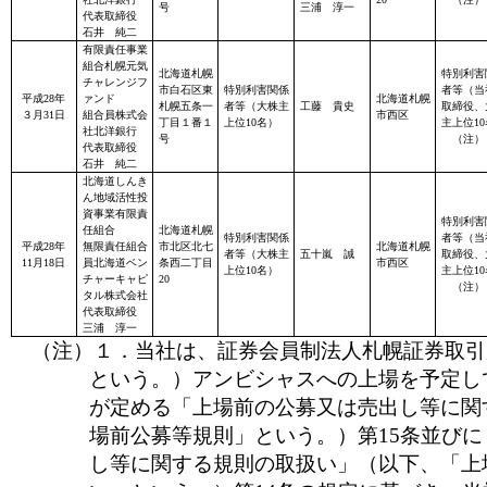
号
三浦 淳一
代表取締役
石井 純二
有限責任事業
組合札幌元気
北海道札幌
特別利害
チャレンジフ
市白石区東
特別利害関係
者等（当
平成28年
ァンド
北海道札幌
札幌五条一
者等（大株主
工藤 貴史
取締役、
３月31日
組合員株式会
市西区
丁目１番１
上位10名）
主上位1
社北洋銀行
号
（注）
代表取締役
石井 純二
北海道しんき
ん地域活性投
資事業有限責
特別利害
任組合
北海道札幌
特別利害関係
者等（当
平成28年
無限責任組合
市北区北七
北海道札幌
者等（大株主
五十嵐 誠
取締役、
11月18日
員北海道ベン
条西二丁目
市西区
上位10名）
主上位1
チャーキャピ
20
（注）
タル株式会社
代表取締役
三浦 淳一
（注）１．当社は、証券会員制法人札幌証券取引
という。）アンビシャスへの上場を予定し
が定める「上場前の公募又は売出し等に関
場前公募等規則」という。）第15条並び
し等に関する規則の取扱い」（以下、「上