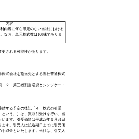
内容
権利内容に何ら限定のない当社における
。なお、単元株式数は100株でありま
て変更される可能性があります。
。
証券株式会社を割当先とする当社普通株式
項 ２．第三者割当増資とシンジケート
締結する予定の後記「４ 株式の引受
」という。）は、買取引受けを行い、当
います。引受価額は平成29年５月31日
ります。引受人は払込期日までに引受価
の手取金といたします。当社は、引受人