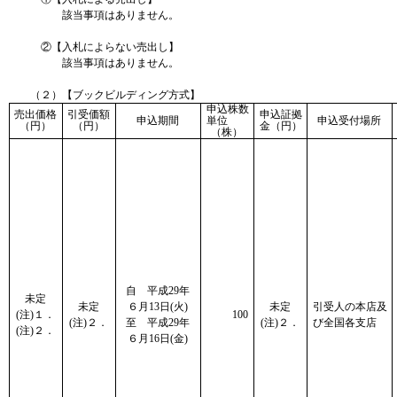
該当事項はありません。
②【入札によらない売出し】
該当事項はありません。
（２）【ブックビルディング方式】
申込株数
売出価格
引受価額
申込証拠
申込期間
単位
申込受付場所
（円）
（円）
金（円）
（株）
自 平成29年
未定
未定
６月13日(火)
未定
引受人の本店及
(注)１．
100
(注)２．
至 平成29年
(注)２．
び全国各支店
(注)２．
６月16日(金)