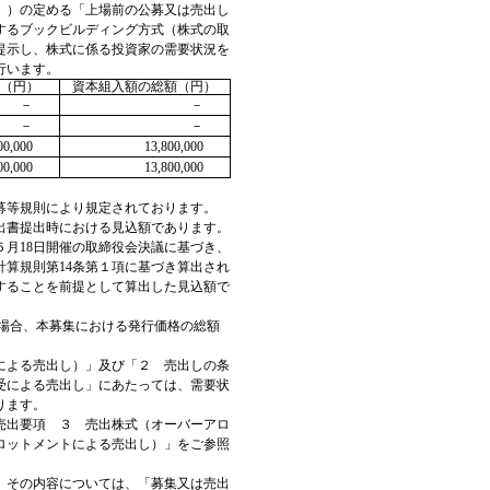
。）の定める「上場前の公募又は売出し
するブックビルディング方式（株式の取
提示し、株式に係る投資家の需要状況を
行います。
額（円）
資本組入額の総額（円）
－
－
－
－
00,000
13,800,000
00,000
13,800,000
募等規則により規定されております。
出書提出時における見込額であります。
５月18日開催の取締役会決議に基づき、
計算規則第14条第１項に基づき算出され
することを前提として算出した見込額で
た場合、本募集における発行価格の総額
による売出し）」及び「２ 売出しの条
受による売出し」にあたっては、需要状
ります。
売出要項 ３ 売出株式（オーバーアロ
ロットメントによる売出し）」をご参照
。その内容については、「募集又は売出