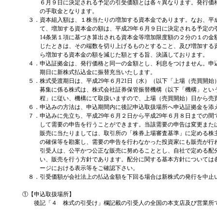
６月９日に決定される予定の引受価額とは各々異なります。発行価
の手取金となります。
３．資本組入額は、１株当たりの増加する資本金であります。なお、平成
て、増加する資本金の額は、平成29年６月９日に決定される予定の
14条第１項に基づき算出される資本金等増加限度額の２分の１の金
じたときは、その端数を切り上げるものとすること、及び増加する
ら増加する資本金の額を減じた額とする旨、決議しております。
４．申込証拠金は、発行価格と同一の金額とし、利息をつけません。申
期日に新株式払込金に振替充当いたします。
５．株式受渡期日は、平成29年６月21日（水）（以下「上場（売買開
募集に係る株式は、株式会社証券保管振替機構（以下「機構」とい
程」に従い、機構にて取扱いますので、上場（売買開始）日から売
６．申込みの方法は、申込期間内に後記申込取扱場所へ申込証拠金を添
７．申込みに先立ち、平成29年６月２日から平成29年６月８日までの
して需要の申告を行うことができます。当該需要の申告は変更また
販売に当たりましては、取引所の「株券上場審査基準」に定める株
の確保等を勘案し、需要の申告を行わなかった投資家にも販売が行
引受人は、公平かつ公正な販売に努めることとし、自社で定める配
い、販売を行う方針であります。配分に関する基本方針については
ージにおける表示等をご確認下さい。
８．引受価額が会社法上の払込金額を下回る場合は新株式の発行を中止
①【申込取扱場所】
後記「４ 株式の引受け」欄記載の引受人の全国の本支店及び営業所