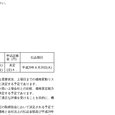
さい。
申込証拠
払込期日
金（円）
火)
未定
平成29年６月20日(火)
金)
(注)４．
よる需要状況、上場日までの価格変動リス
に決定する予定であります。
が高い上場会社との比較、価格算定能力
決定する予定であります。
て適正な評価を受けることを目的に、機
予定の取締役会において決定される予定で
格と会社法上の払込金額及び平成29年