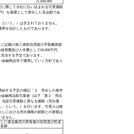
21,600,000
行に際して当社に払い込まれる引受価額
0円）を基礎として算出した見込額であ
」という。）は含まれておりません。
費用を合計したものであります。
．に記載の第三者割当増資の手取概算額
用費及び人件費として60,000千円、
円に充当する予定であります。
い金融商品等で運用していく方針であり
締結する予定の後記「２ 売出しの条件
の金融商品取引業者（以下「第２ 売出
、当該引受価額と異なる価額（売出価
し」という。）を行います。引受人は株
出しにおける売出価格の総額との差額は
いません。
出しに係る株式の所有者の住所及び氏名
は名称
－