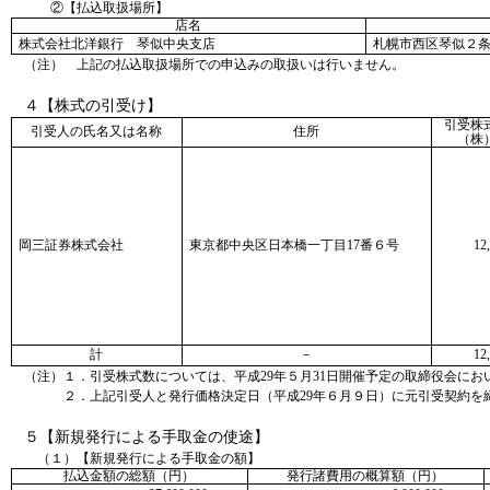
②【払込取扱場所】
店名
株式会社北洋銀行 琴似中央支店
札幌市西区琴似２
（注） 上記の払込取扱場所での申込みの取扱いは行いません。
４【株式の引受け】
引受株
引受人の氏名又は名称
住所
（株
岡三証券株式会社
東京都中央区日本橋一丁目17番６号
12
計
－
12
（注）１．
引受株式数については、平成29年５月31日開催予定の取締役会に
２．上記引受人と発行価格決定日（平成29年６月９日）に元引受契約を
５【新規発行による手取金の使途】
（１）【新規発行による手取金の額】
払込金額の総額（円）
発行諸費用の概算額（円）