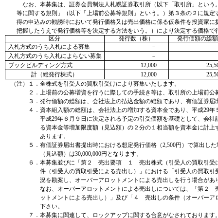
なお、本募集は、証券会員制法人札幌証券取引所（以下「取引所」という
等に関する規則」（以下「上場前公募等規則」という。）第３条の２に規定
得の申込みの勧誘時において発行価格又は売出価格に係る仮条件を投資家に
把握したうえで発行価格等を決定する方法をいう。）により決定する価格で
区分
発行数（株）
発行価額の総
入札方式のうち入札による募集
－
入札方式のうち入札によらない募集
－
ブックビルディング方式
12,000
25,5
計（総発行株式）
12,000
25,5
（注）１．全株式を引受人の買取引受けにより募集いたします。
２．上場前の公募増資を行うに際しての手続き等は、取引所の上場前公
３．発行価額の総額は、会社法上の払込金額の総額であり、有価証券届
４．資本組入額の総額は、会社法上の増加する資本金であり、平成29年
平成29年６月９日に決定される予定の引受価額を基礎として、会社
る資本金等増加限度額（見込額）の２分の１相当額を資本金に計上
あります。
５．有価証券届出書提出時における想定発行価格（2,500円）で算出し
（見込額）は30,000,000円となります。
６．本募集並びに「第２ 売出要項 １ 売出株式（引受人の買取引受
件（引受人の買取引受による売出し）」における「引受人の買取引
況を勘案し、オーバーアロットメントによる売出しを行う場合があ
なお、オーバーアロットメントによる売出しについては、「第２ 
ットメントによる売出し）」及び「４ 売出しの条件（オーバーア
下さい。
７．本募集に関連して、ロックアップに関する合意がなされております