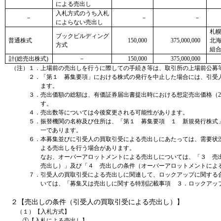
による売出し
入札方式のうち入札
－
－
－
によらない売出し
札幌
ブックビルディング
普通株式
150,000
375,000,000
北
方式
組
計(総売出株式)
－
150,000
375,000,000
（注）１．上場前の売出しを行うに際しての手続き等は、取引所の上場前公募
２．「第１ 募集要項」における株式の発行を中止した場合には、引受
ます。
３．売出価額の総額は、有価証券届出書提出時における想定売出価格（2,
す。
４．売出数等については今後変更される可能性があります。
５．振替機関の名称及び住所は、「第１ 募集要項 １ 新規発行株式
一であります。
６．本募集並びに引受人の買取引受による売出しにあたっては、需要状
よる売出しを行う場合があります。
なお、オーバーアロットメントによる売出しについては、「３ 売
売出し）」及び「４ 売出しの条件（オーバーアロットメントによ
７．引受人の買取引受による売出しに関連して、ロックアップに関する
いては、「募集又は売出しに関する特別記載事項 ３．ロックアッ
２【売出しの条件（引受人の買取引受による売出し）】
（１）【入札方式】
①【入札による売出し】