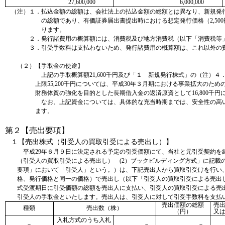
27,600,000
6,000,000
（注）１．払込金額の総額は、会社法上の払込金額の総額とは異なり、新規発
の総額であり、有価証券届出書提出時における想定発行価格（2,50
ります。
２．発行諸費用の概算額には、消費税及び地方消費税（以下「消費税等
３．引受手数料は支払わないため、発行諸費用の概算額は、これ以外の
（２）【手取金の使途】
上記の手取概算額
21,600
千円及び「１ 新規発行株式」の（注）４
上限
55,200
千円については、
平成30年３月期における事業拡大のための採
財務体質の強化を目的とした長期借入金の返済原資として16,800千
なお、上記資金については、具体的な充当時期までは、安全性の高
ます。
第２【売出要項】
１【売出株式（引受人の買取引受による売出し）】
平成29年６月９日に決定される予定の引受価額にて、当社と元引受契約を
（引受人の買取引受による売出し） (2）ブックビルディング方式」に記載
要項」において「引受人」という。）は、下記売出人から買取引受けを行い
格、発行価格と同一の価格）で売出し（以下「引受人の買取引受による売出
式受渡期日に引受価額の総額を売出人に支払い、引受人の買取引受による売
引受人の手取金といたします。売出人は、引受人に対して引受手数料を支払
売出価額の総額
売
種類
売出数（株）
（円）
又
入札方式のうち入札
－
－
－