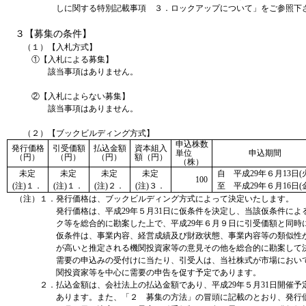
しに関する特別記載事項 ３．ロックアップについて」をご参照下
３【募集の条件】
（１）【入札方式】
①【入札による募集】
該当事項はありません。
②【入札によらない募集】
該当事項はありません。
（２）【ブックビルディング方式】
申込株数
発行価格
引受価額
払込金額
資本組入
単位
申込期間
（円）
（円）
（円）
額（円）
（株）
未定
未定
未定
未定
自 平成29年６月13日(
100
(注)１．
(注)１．
(注)２．
(注)３．
至 平成29年６月16日(
（注）１．発行価格は、ブックビルディング方式によって決定いたします。
発行価格は、平成29年５月31日に仮条件を決定し、当該仮条件に
ク等を総合的に勘案した上で、平成29年６月９日に引受価額と同時
仮条件は、事業内容、経営成績及び財政状態、事業内容等の類似性
が高いと推定される機関投資家等の意見その他を総合的に勘案して
需要の申込みの受付けに当たり、引受人は、当社株式が市場におい
関投資家等を中心に需要の申告を促す予定であります。
２．払込金額は、会社法上の払込金額であり、平成29年５月31日開催
あります。また、「２ 募集の方法」の冒頭に記載のとおり、発行価