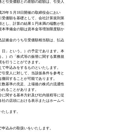
格と引受価額との差額の総額は、引受人
29年５月18日開催の取締役会におい
引受価額を基礎として、会社計算規則第
額とし、計算の結果１円未満の端数が生
資本準備金の額は資本金等増加限度額か
込証拠金のうち引受価額相当額は、払込
始）日」という。）の予定であります。本
う。）の「株式等の振替に関する業務規
買を行うことができます。
えて申込みをするものといたします。
間で引受人に対して、当該仮条件を参考と
は撤回することが可能であります。
主数基準の充足、上場後の株式の流通性
われることがあります。
分に関する基本方針及び社内規程等に従
各社の店頭における表示またはホームペ
いたします。
で申込みの取扱いをいたします。