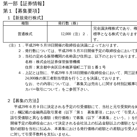
第一部【証券情報】
第１【募集要項】
１【新規発行株式】
種類
発行数（株）
完全議決権株式であり、
普通株式
12,000（注）２．
標準となる株式であります
す。
（注）１．平成29年５月18日開催の取締役会決議によっております。
２．発行数については、平成29年５月31日開催予定の取締役会におい
３．当社の定める振替機関の名称及び住所は、以下のとおりであります
名称：株式会社証券保管振替機構
住所：東京都中央区日本橋茅場町二丁目１番１号
４．上記とは別に、平成29年５月18日開催の取締役会において、岡三
24,000株の第三者割当増資を行うことを決議しております。
なお、その内容については、「募集又は売出しに関する特別記載事
カバー取引について」をご参照下さい。
２【募集の方法】
平成29年６月９日に決定される予定の引受価額にて、当社と元引受契約を
け」欄記載の金融商品取引業者（以下「第１ 募集要項」において「引受人
該引受価額と異なる価額（発行価格）で募集（以下「本募集」という。）を行
開催予定の取締役会において決定される会社法上の払込金額以上の価額とな
額の総額を当社に払込み、本募集における発行価格の総額との差額は引受人
に対して引受手数料を支払いません。