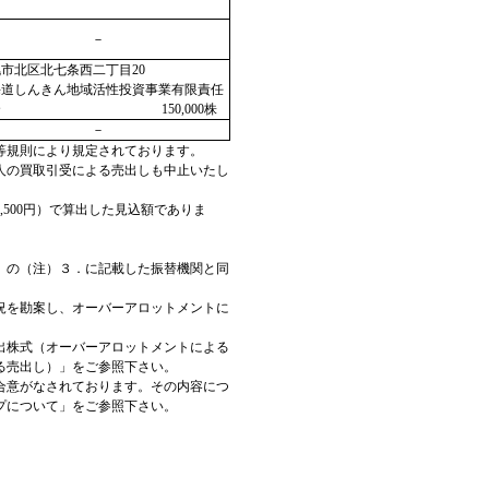
－
市北区北七条西二丁目20
海道しんきん地域活性投資事業有限責任
合 150,000株
－
等規則により規定されております。
人の買取引受による売出しも中止いたし
500円）で算出した見込額でありま
」の（注）３．に記載した振替機関と同
況を勘案し、オーバーアロットメントに
出株式（オーバーアロットメントによる
る売出し）」をご参照下さい。
合意がなされております。その内容につ
プについて」をご参照下さい。