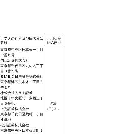
引受人の住所及び氏名又は
元引受契
名称
約の内容
東京都中央区日本橋一丁目
17番６号
岡三証券株式会社
東京都千代田区丸の内三丁
目３番１号
ＳＭＢＣ日興証券株式会社
東京都港区六本木一丁目６
番１号
株式会社ＳＢＩ証券
札幌市中央区北一条西三丁
目３番地
未定
上光証券株式会社
(注)３．
東京都千代田区麹町一丁目
４番地
松井証券株式会社
東京都中央区日本橋兜町７