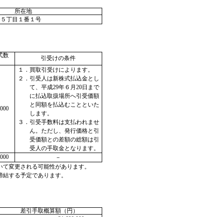
所在地
条５丁目１番１号
式数
引受けの条件
）
１．買取引受けによります。
２．引受人は新株式払込金とし
て、平成29年６月20日まで
に払込取扱場所へ引受価額
と同額を払込むことといた
,000
します。
３．引受手数料は支払われませ
ん。ただし、発行価格と引
受価額との差額の総額は引
受人の手取金となります。
,000
－
おいて変更される可能性があります。
締結する予定であります。
差引手取概算額（円）