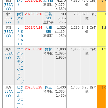
東S
レン
2025/06/30
みずほ
4,270
4,330
42.0
C(5)
5,7
[372A]
ト
幹事団
(4,270-
億
(Y)
4,330)
東S
伊澤
2025/06/20
三菱
700
750
32.3
C(5)
7
[365A]
タオ
SBI
(700-
億
(Y)
ル
主幹事
750)
東G
ＬＩ
2025/04/24
大和
1,320
1,250
34.1
C(4)
1,2
[352A]
ＦＥ
SBI
(1,110-
億
(Y)
ＣＲ
幹事団
1,250)
ＥＡ
ＴＥ
東G
プロ
2025/03/28
野村
1,890
1,950
85.3
C(4)
1,9
[339A]
グレ
幹事団
(1,890-
億
(Y)
ス・
1,950)
テク
ノロ
ジー
ズ
グル
ープ
東G
ビジ
2025/03/25
岡三
1,430
1,430
6.95
B(7)
3,0
[334A]
ュア
幹事団
(1,360-
億
(Y)
ル・
1,430)
プロ
セッ
シン