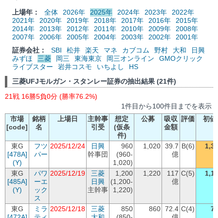
上場年：
全体
2026年
2025年
2024年
2023年
2022年
2021年
2020年
2019年
2018年
2017年
2016年
2015年
2014年
2013年
2012年
2011年
2010年
2009年
2008年
2007年
2006年
2005年
2004年
2003年
2002年
2001年
証券会社：
SBI
松井
楽天
マネ
カブコム
野村
大和
日興
みずほ
三菱
岡三
東海東京
岡三オンライン
GMOクリック
ライブスター
岩井コスモ
いちよし
HS
三菱UFJモルガン・スタンレー証券の抽出結果 (21件)
21戦 16勝5負0分 (勝率76.2%)
1件目から100件目までを表示
市場
銘柄
上場日
主幹事
想定
公募
吸収
評価
初値
[code]
名
引受
(仮条
金額
件)
東G
フツ
2025/12/24
日興
960
1,020
39.7
B(6)
1,3
[478A]
パー
幹事団
(960-
億
(Y)
1,020)
東G
パワ
2025/12/19
三菱
1,200
1,220
117
C(5)
1,1
[485A]
ーエ
日興
(1,200-
億
(Y)
ック
主幹事
1,220)
ス
東G
ミラ
2025/12/18
三菱
850
860
72.4
C(4)
7
[472A]
ティ
大和
(850-
億