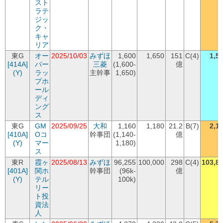
スト
ラテ
ジッ
ク・
キャ
リア
東G
オー
2025/10/03
みずほ
1,600
1,650
151
C(4)
1,5
[414A]
バー
三菱
(1,600-
億
(Y)
ラッ
主幹事
1,650)
プホ
ール
ディ
ング
ス
東G
GM
2025/09/25
大和
1,160
1,180
21.2
B(7)
2,1
[410A]
Oコ
幹事団
(1,140-
億
(Y)
マー
1,180)
ス
東R
霞ヶ
2025/08/13
みずほ
96,255
100,000
298
C(4)
103,8
[401A]
関ホ
幹事団
(96k-
億
(Y)
テル
100k)
リー
ト投
資法
人