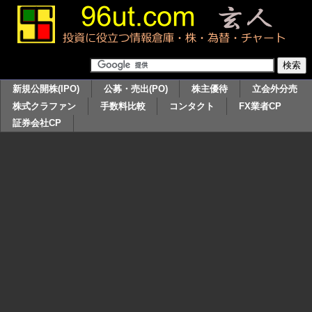
新規公開株(IPO)
公募・売出(PO)
株主優待
立会外分売
株式クラファン
手数料比較
コンタクト
FX業者CP
証券会社CP