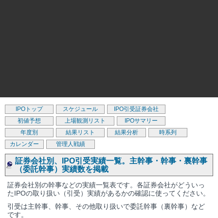
IPOトップ
スケジュール
IPO引受証券会社
初値予想
上場観測リスト
IPOサマリー
年度別
結果リスト
結果分析
時系列
カレンダー
管理人戦績
証券会社別、IPO引受実績一覧。主幹事・幹事・裏幹事
（委託幹事）実績数を掲載
証券会社別の幹事などの実績一覧表です。各証券会社がどういっ
たIPOの取り扱い（引受）実績があるかの確認に使ってください。
引受は主幹事、幹事、その他取り扱いで委託幹事（裏幹事）など
です。