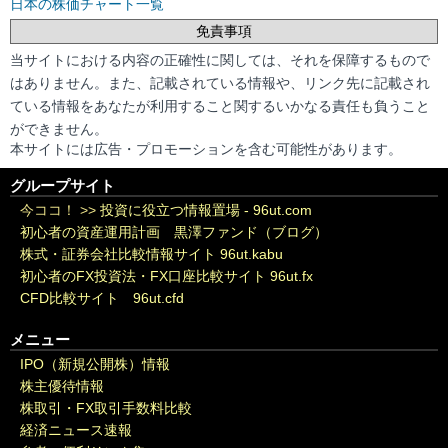
日本の株価チャート一覧
免責事項
当サイトにおける内容の正確性に関しては、それを保障するもので
はありません。また、記載されている情報や、リンク先に記載され
ている情報をあなたが利用すること関するいかなる責任も負うこと
ができません。
本サイトには広告・プロモーションを含む可能性があります。
グループサイト
今ココ！ >>
投資に役立つ情報置場 - 96ut.com
初心者の資産運用計画 黒澤ファンド（ブログ）
株式・証券会社比較情報サイト 96ut.kabu
初心者のFX投資法・FX口座比較サイト 96ut.fx
CFD比較サイト 96ut.cfd
メニュー
IPO（新規公開株）情報
株主優待情報
株取引・FX取引手数料比較
経済ニュース速報