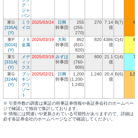
グ・
ジャ
パン
東G
ミラ
2025/03/24
日興
255
270
7.14
B(7)
6
[335A]
イロ
幹事団
(255-
億
(Y)
270)
東P
ＪＸ
2025/03/19
大和
862
820
4386
C(4)
8
[5016]
金属
幹事団
(810-
億
(Y)
820)
東S
メデ
2025/03/19
みずほ
860
800
21.1
C(4)
7
[331A]
ィッ
幹事団
(760-
億
(Y)
クス
800)
東G
ブッ
2025/02/21
日興
1,200
1,240
20.4
B(6)
1,5
[324A]
キン
幹事団
(1,200-
億
(Y)
グリ
1,240)
ゾー
ト
※ 引受件数の調査は東証の幹事証券情報や各証券会社のホームペー
ジで確認して独自で集計しております。
※ 情報には間違いや更新されている可能性がありますので、詳細は
必ず各証券会社のホームページなどで確認してください。