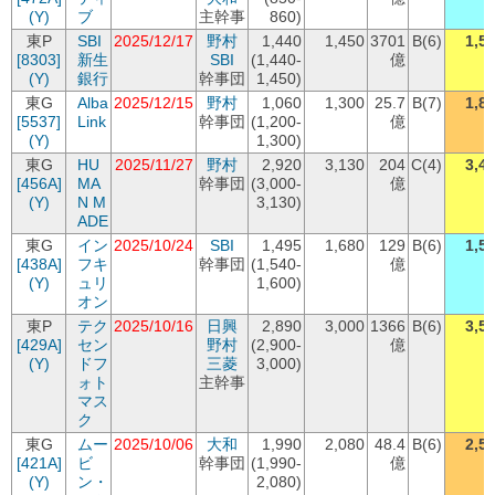
(Y)
ブ
主幹事
860)
東P
SBI
2025/12/17
野村
1,440
1,450
3701
B(6)
1,5
[8303]
新生
SBI
(1,440-
億
(Y)
銀行
幹事団
1,450)
東G
Alba
2025/12/15
野村
1,060
1,300
25.7
B(7)
1,8
[5537]
Link
幹事団
(1,200-
億
(Y)
1,300)
東G
HU
2025/11/27
野村
2,920
3,130
204
C(4)
3,4
[456A]
MA
幹事団
(3,000-
億
(Y)
N M
3,130)
ADE
東G
イン
2025/10/24
SBI
1,495
1,680
129
B(6)
1,5
[438A]
フキ
幹事団
(1,540-
億
(Y)
ュリ
1,600)
オン
東P
テク
2025/10/16
日興
2,890
3,000
1366
B(6)
3,5
[429A]
セン
野村
(2,900-
億
(Y)
ドフ
三菱
3,000)
ォト
主幹事
マス
ク
東G
ムー
2025/10/06
大和
1,990
2,080
48.4
B(6)
2,5
[421A]
ビ
幹事団
(1,990-
億
(Y)
ン・
2,080)