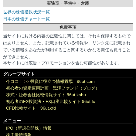
実験室・準備中・倉庫
世界の株価指数状況一覧
日本の株価チャート一覧
免責事項
当サイトにおける内容の正確性に関しては、それを保障するもので
はありません。また、記載されている情報や、リンク先に記載され
ている情報をあなたが利用すること関するいかなる責任も負うこと
ができません。
本サイトには広告・プロモーションを含む可能性があります。
グループサイト
今ココ！ >>
投資に役立つ情報置場 - 96ut.com
初心者の資産運用計画 黒澤ファンド（ブログ）
株式・証券会社比較情報サイト 96ut.kabu
初心者のFX投資法・FX口座比較サイト 96ut.fx
CFD比較サイト 96ut.cfd
メニュー
IPO（新規公開株）情報
株主優待情報