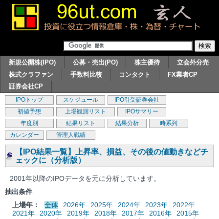
新規公開株(IPO)
公募・売出(PO)
株主優待
立会外分売
株式クラファン
手数料比較
コンタクト
FX業者CP
証券会社CP
IPOトップ
スケジュール
IPO引受証券会社
初値予想
上場観測リスト
IPOサマリー
年度別
結果リスト
結果分析
時系列
カレンダー
管理人戦績
【IPO結果一覧】上昇率、損益、その後の値動きなどチ
ェックに（分析版）
2001年以降のIPOデータを元に分析しています。
抽出条件
上場年：
全体
2026年
2025年
2024年
2023年
2022年
2021年
2020年
2019年
2018年
2017年
2016年
2015年