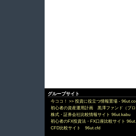
グループサイト
今ココ！ >>
投資に役立つ情報置場 - 96ut.c
初心者の資産運用計画 黒澤ファンド（ブロ
株式・証券会社比較情報サイト 96ut.kabu
初心者のFX投資法・FX口座比較サイト 96ut.
CFD比較サイト 96ut.cfd