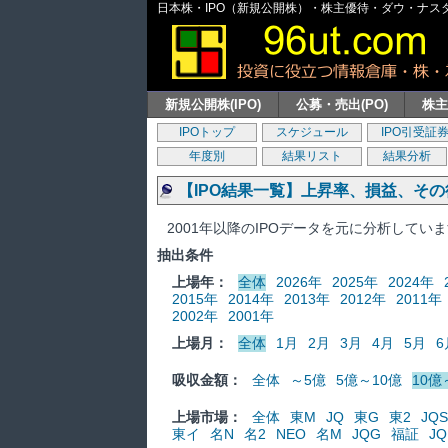
日本株・IPO（新規公開株）・株主優待・ダウ・ナスダッ
新規公開株(IPO)
公募・売出(PO)
株
IPOトップ
スケジュール
IPO引受証
年度別
結果リスト
結果分析
【IPO結果一覧】上昇率、損益、そ
2001年以降のIPOデータを元に分析してい
抽出条件
上場年：
全体
2026年
2025年
2024年
2015年
2014年
2013年
2012年
2011年
2002年
2001年
上場月：
全体
1月
2月
3月
4月
5月
6
吸収金額：
全体
～5億
5億～10億
10億
上場市場：
全体
東M
JQ
東G
東2
JQS
東イ
名N
名2
NEO
名M
JQG
福証
JQ