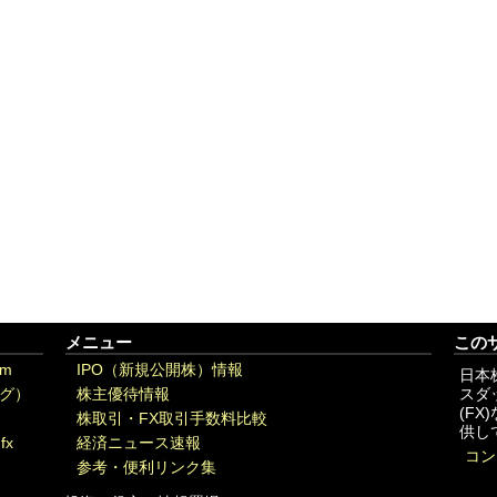
メニュー
この
om
IPO（新規公開株）情報
日本
グ）
株主優待情報
スダ
(F
株取引・FX取引手数料比較
供し
fx
経済ニュース速報
コン
参考・便利リンク集