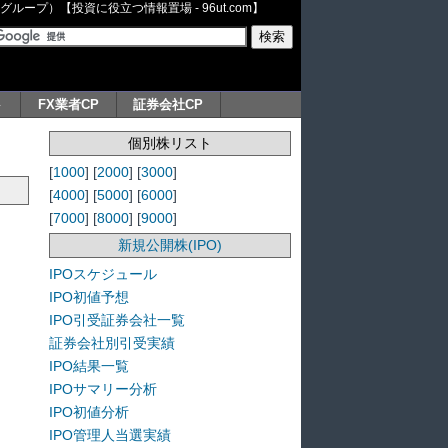
ープ）【投資に役立つ情報置場 - 96ut.com】
ト
FX業者CP
証券会社CP
個別株リスト
[
1000
] [
2000
] [
3000
]
[
4000
] [
5000
] [
6000
]
[
7000
] [
8000
] [
9000
]
新規公開株(IPO)
IPOスケジュール
IPO初値予想
IPO引受証券会社一覧
証券会社別引受実績
IPO結果一覧
IPOサマリー分析
IPO初値分析
IPO管理人当選実績