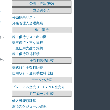
公募・売出(PO)
立会外分売
ラ
分売結果リスト
洋
分売管理人当選実績
株主優待
株主優待リスト出力機
以下
株主優待・主な日程
一般信用売建て銘柄
株主優待取得戦績
た。
手数料関係比較
株式取引手数料比較
信用取引・金利手数料比較
データ分析室
プレミアム空売り・HYPER空売り
住宅ローン比較
借入可能額計算
返済スケジュール確認