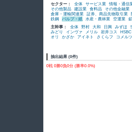
セクター：
全体
サービス業
情報・通信
その他製品
建設業
食料品
その他金融業
倉庫・運輸関連業
証券、商品先物取引業
鉄鋼
パルプ・紙
水産・農林業
空運業
主幹事：
全体
野村
大和
日興
みずほ
みどり
インヴァ
メリル
岩井コス
HSBC
オリ
かざか
アイネト
さくらフ
コメル
抽出結果 (0件)
0戦 0勝0負0分 (勝率0.0%)