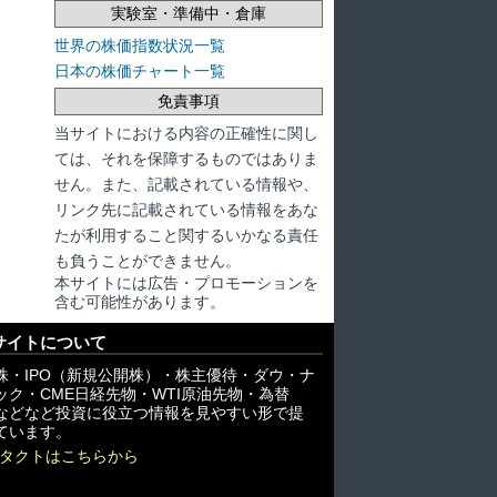
実験室・準備中・倉庫
世界の株価指数状況一覧
日本の株価チャート一覧
免責事項
当サイトにおける内容の正確性に関し
ては、それを保障するものではありま
せん。また、記載されている情報や、
リンク先に記載されている情報をあな
たが利用すること関するいかなる責任
も負うことができません。
本サイトには広告・プロモーションを
含む可能性があります。
サイトについて
株・IPO（新規公開株）・株主優待・ダウ・ナ
ック・CME日経先物・WTI原油先物・為替
X)などなど投資に役立つ情報を見やすい形で提
ています。
タクトはこちらから