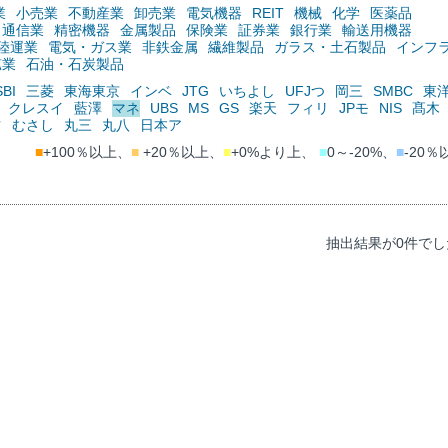
業
小売業
不動産業
卸売業
電気機器
REIT
機械
化学
医薬品
通信業
精密機器
金属製品
保険業
証券業
銀行業
輸送用機器
陸運業
電気・ガス業
非鉄金属
繊維製品
ガラス・土石製品
インフ
鉱業
石油・石炭製品
SBI
三菱
東海東京
インベ
JTG
いちよし
UFJつ
岡三
SMBC
東
クレスイ
藍澤
マネ
UBS
MS
GS
楽天
フィリ
JPモ
NIS
髙木
ツ
むさし
丸三
丸八
日本ア
■
+100％以上、
■
+20％以上、
■
+0%より上、
■
0～-20%、
■
-20％
抽出結果が0件でし