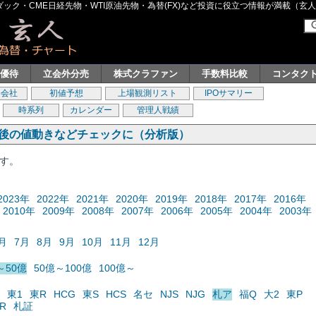
ク・CME日経先物・WTI原油先物・為替(FX)など投資に役立つ情報が満載（玄人グル
主優待
立会外分売
株式クラファン
手数料比較
コンタク
券会社
初値予想
上場観測リスト
IPOサマリー
時系列
カレンダー
管理人戦績
の後の値動きなどチェックに（分析版）
ます。
2023年
2022年
2021年
2020年
2019年
2018年
2017年
2016年
2010年
2009年
2008年
2007年
2006年
2005年
2004年
2003年
月
7月
8月
9月
10月
11月
12月
～50億
50億～100億
100億～
東1
東R
HCG
東S
HCS
名セ
NJS
NJG
札ア
福Q
大2
東P
R
札証