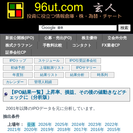
新規公開株(IPO)
公募・売出(PO)
株主優待
立会外分売
株式クラファン
手数料比較
コンタクト
FX業者CP
証券会社CP
IPOトップ
スケジュール
IPO引受証券会社
初値予想
上場観測リスト
IPOサマリー
年度別
結果リスト
結果分析
時系列
カレンダー
管理人戦績
【IPO結果一覧】上昇率、損益、その後の値動きなどチ
ェックに（分析版）
2001年以降のIPOデータを元に分析しています。
抽出条件
上場年：
全体
2026年
2025年
2024年
2023年
2022年
2021年
2020年
2019年
2018年
2017年
2016年
2015年