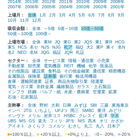
2014年
2013年
2012年
2011年
2010年
2009年
2008年
2007年
2006年
2005年
2004年
2003年
2002年
2001年
上場月：
全体
1月
2月
3月
4月
5月
6月
7月
8月
9月
10月
11月
12月
吸収金額：
全体
～5億
5億～10億
10億～50億
50億～100億
100億～
上場市場：
全体
東M
JQ
東G
東2
JQS
東1
東R
HCG
東S
HCS
名セ
NJS
NJG
札ア
福Q
大2
東P
東イ
名N
名2
NEO
名M
JQG
福証
JQR
札証
セクター：
全体
サービス業
情報・通信業
小売業
不動産業
卸売業
電気機器
REIT
機械
化学
医薬品
その他製品
建設業
食料品
その他金融業
通信業
精密機器
金属製品
保険業
証券業
銀行業
輸送用機器
倉庫・運輸関連業
証券、商品先物取引業
陸運業
電気・ガス業
非鉄金属
繊維製品
ガラス・土石製品
インフラ
鉄鋼
パルプ・紙
水産・農林業
空運業
鉱業
石油・石炭製品
主幹事：
全体
野村
大和
日興
みずほ
SBI
三菱
東海東京
インベ
JTG
いちよし
UFJつ
岡三
SMBC
東洋
みどり
インヴァ
メリル
岩井コス
HSBC
クレスイ
藍澤
マネ
UBS
MS
GS
楽天
フィリ
JPモ
NIS
髙木
オリ
かざか
アイネト
さくらフ
コメルツ
むさし
丸三
丸八
日本ア
■
+100％以上、
■
+20％以上、
■
+0%より上、
■
0～-20%、
■
-20％