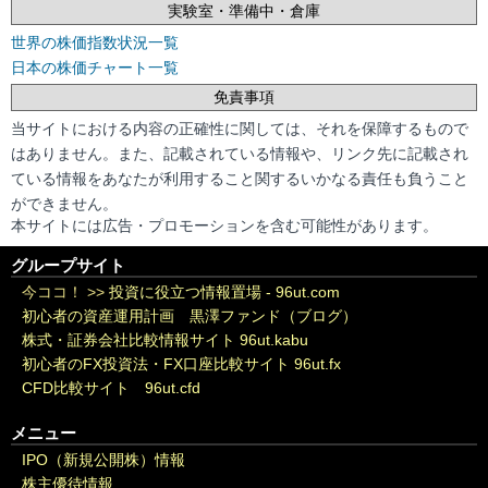
実験室・準備中・倉庫
世界の株価指数状況一覧
日本の株価チャート一覧
免責事項
当サイトにおける内容の正確性に関しては、それを保障するもので
はありません。また、記載されている情報や、リンク先に記載され
ている情報をあなたが利用すること関するいかなる責任も負うこと
ができません。
本サイトには広告・プロモーションを含む可能性があります。
グループサイト
今ココ！ >>
投資に役立つ情報置場 - 96ut.com
初心者の資産運用計画 黒澤ファンド（ブログ）
株式・証券会社比較情報サイト 96ut.kabu
初心者のFX投資法・FX口座比較サイト 96ut.fx
CFD比較サイト 96ut.cfd
メニュー
IPO（新規公開株）情報
株主優待情報