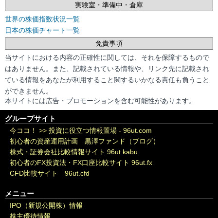
実験室・準備中・倉庫
世界の株価指数状況一覧
日本の株価チャート一覧
免責事項
当サイトにおける内容の正確性に関しては、それを保障するもので
はありません。また、記載されている情報や、リンク先に記載され
ている情報をあなたが利用すること関するいかなる責任も負うこと
ができません。
本サイトには広告・プロモーションを含む可能性があります。
グループサイト
今ココ！ >>
投資に役立つ情報置場 - 96ut.com
初心者の資産運用計画 黒澤ファンド（ブログ）
株式・証券会社比較情報サイト 96ut.kabu
初心者のFX投資法・FX口座比較サイト 96ut.fx
CFD比較サイト 96ut.cfd
メニュー
IPO（新規公開株）情報
株主優待情報