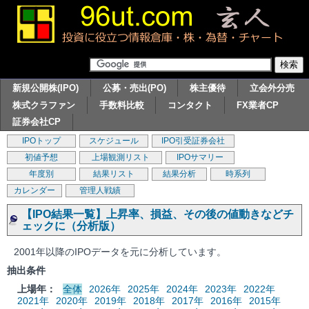
新規公開株(IPO)
公募・売出(PO)
株主優待
立会外分売
株式クラファン
手数料比較
コンタクト
FX業者CP
証券会社CP
IPOトップ
スケジュール
IPO引受証券会社
初値予想
上場観測リスト
IPOサマリー
年度別
結果リスト
結果分析
時系列
カレンダー
管理人戦績
【IPO結果一覧】上昇率、損益、その後の値動きなどチ
ェックに（分析版）
2001年以降のIPOデータを元に分析しています。
抽出条件
上場年：
全体
2026年
2025年
2024年
2023年
2022年
2021年
2020年
2019年
2018年
2017年
2016年
2015年