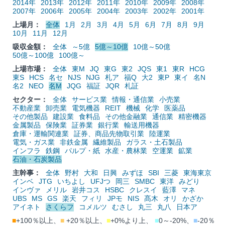
2014年
2013年
2012年
2011年
2010年
2009年
2008年
2007年
2006年
2005年
2004年
2003年
2002年
2001年
上場月：
全体
1月
2月
3月
4月
5月
6月
7月
8月
9月
10月
11月
12月
吸収金額：
全体
～5億
5億～10億
10億～50億
50億～100億
100億～
上場市場：
全体
東M
JQ
東G
東2
JQS
東1
東R
HCG
東S
HCS
名セ
NJS
NJG
札ア
福Q
大2
東P
東イ
名N
名2
NEO
名M
JQG
福証
JQR
札証
セクター：
全体
サービス業
情報・通信業
小売業
不動産業
卸売業
電気機器
REIT
機械
化学
医薬品
その他製品
建設業
食料品
その他金融業
通信業
精密機器
金属製品
保険業
証券業
銀行業
輸送用機器
倉庫・運輸関連業
証券、商品先物取引業
陸運業
電気・ガス業
非鉄金属
繊維製品
ガラス・土石製品
インフラ
鉄鋼
パルプ・紙
水産・農林業
空運業
鉱業
石油・石炭製品
主幹事：
全体
野村
大和
日興
みずほ
SBI
三菱
東海東京
インベ
JTG
いちよし
UFJつ
岡三
SMBC
東洋
みどり
インヴァ
メリル
岩井コス
HSBC
クレスイ
藍澤
マネ
UBS
MS
GS
楽天
フィリ
JPモ
NIS
髙木
オリ
かざか
アイネト
さくらフ
コメルツ
むさし
丸三
丸八
日本ア
■
+100％以上、
■
+20％以上、
■
+0%より上、
■
0～-20%、
■
-20％