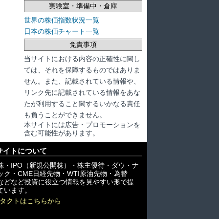
実験室・準備中・倉庫
世界の株価指数状況一覧
日本の株価チャート一覧
免責事項
当サイトにおける内容の正確性に関し
ては、それを保障するものではありま
せん。また、記載されている情報や、
リンク先に記載されている情報をあな
たが利用すること関するいかなる責任
も負うことができません。
本サイトには広告・プロモーションを
含む可能性があります。
サイトについて
株・IPO（新規公開株）・株主優待・ダウ・ナ
ック・CME日経先物・WTI原油先物・為替
X)などなど投資に役立つ情報を見やすい形で提
ています。
タクトはこちらから