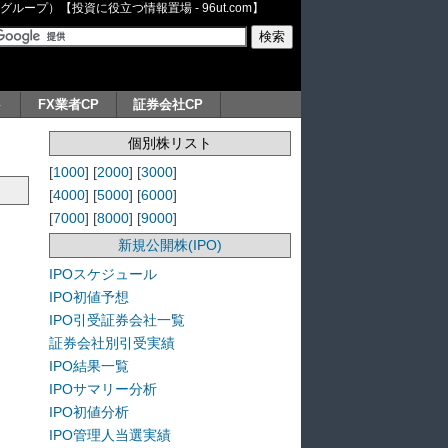
ープ）【投資に役立つ情報置場 - 96ut.com】
ト
FX業者CP
証券会社CP
個別株リスト
[
1000
] [
2000
] [
3000
]
[
4000
] [
5000
] [
6000
]
[
7000
] [
8000
] [
9000
]
新規公開株(IPO)
IPOスケジュール
IPO初値予想
IPO引受証券会社一覧
証券会社別引受実績
IPO結果一覧
IPOサマリー分析
IPO初値分析
IPO管理人当選実績