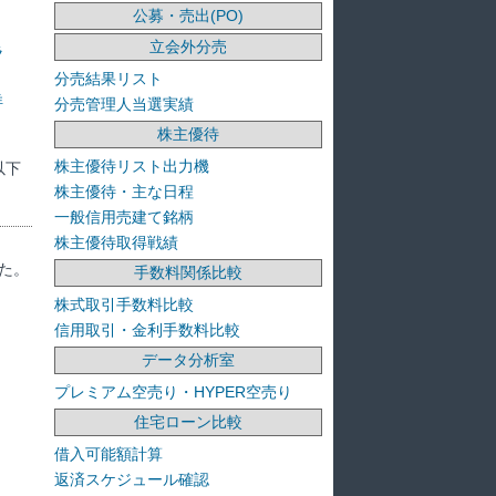
公募・売出(PO)
立会外分売
ラ
分売結果リスト
洋
分売管理人当選実績
株主優待
株主優待リスト出力機
以下
株主優待・主な日程
一般信用売建て銘柄
株主優待取得戦績
た。
手数料関係比較
株式取引手数料比較
信用取引・金利手数料比較
データ分析室
プレミアム空売り・HYPER空売り
住宅ローン比較
借入可能額計算
返済スケジュール確認