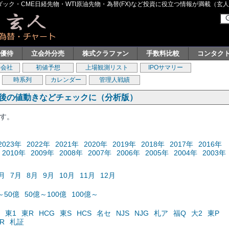
ク・CME日経先物・WTI原油先物・為替(FX)など投資に役立つ情報が満載（玄人グル
主優待
立会外分売
株式クラファン
手数料比較
コンタク
券会社
初値予想
上場観測リスト
IPOサマリー
時系列
カレンダー
管理人戦績
の後の値動きなどチェックに（分析版）
ます。
2023年
2022年
2021年
2020年
2019年
2018年
2017年
2016年
2010年
2009年
2008年
2007年
2006年
2005年
2004年
2003年
月
7月
8月
9月
10月
11月
12月
～50億
50億～100億
100億～
東1
東R
HCG
東S
HCS
名セ
NJS
NJG
札ア
福Q
大2
東P
R
札証