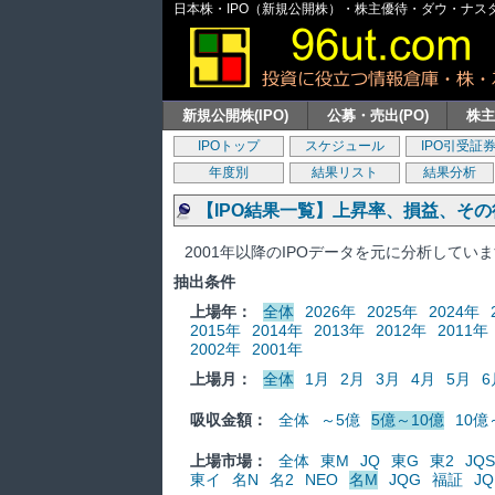
日本株・IPO（新規公開株）・株主優待・ダウ・ナスダッ
新規公開株(IPO)
公募・売出(PO)
株
IPOトップ
スケジュール
IPO引受証
年度別
結果リスト
結果分析
【IPO結果一覧】上昇率、損益、そ
2001年以降のIPOデータを元に分析してい
抽出条件
上場年：
全体
2026年
2025年
2024年
2015年
2014年
2013年
2012年
2011年
2002年
2001年
上場月：
全体
1月
2月
3月
4月
5月
6
吸収金額：
全体
～5億
5億～10億
10億
上場市場：
全体
東M
JQ
東G
東2
JQS
東イ
名N
名2
NEO
名M
JQG
福証
JQ