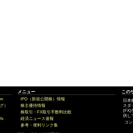
メニュー
この
om
IPO（新規公開株）情報
日本
グ）
株主優待情報
スダ
(F
株取引・FX取引手数料比較
供し
fx
経済ニュース速報
コン
参考・便利リンク集