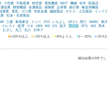
業
小売業
不動産業
卸売業
電気機器
REIT
機械
化学
医薬品
通信業
精密機器
金属製品
保険業
証券業
銀行業
輸送用機器
陸運業
電気・ガス業
非鉄金属
繊維製品
ガラス・土石製品
インフ
鉱業
石油・石炭製品
SBI
三菱
東海東京
インベ
JTG
いちよし
UFJつ
岡三
SMBC
東
クレスイ
藍澤
マネ
UBS
MS
GS
楽天
フィリ
JPモ
NIS
髙木
ツ
むさし
丸三
丸八
日本ア
■
+100％以上、
■
+20％以上、
■
+0%より上、
■
0～-20%、
■
-20％
抽出結果が0件でし