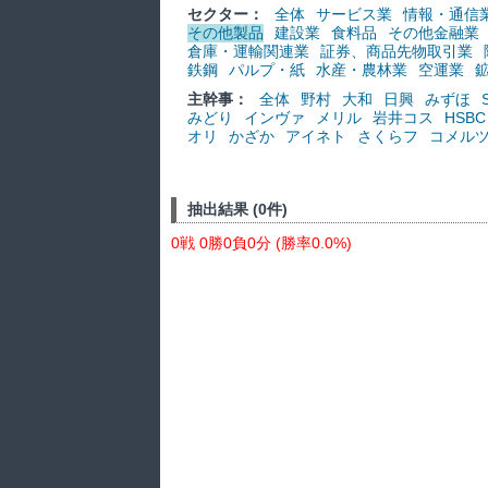
セクター：
全体
サービス業
情報・通信
その他製品
建設業
食料品
その他金融業
倉庫・運輸関連業
証券、商品先物取引業
鉄鋼
パルプ・紙
水産・農林業
空運業
主幹事：
全体
野村
大和
日興
みずほ
みどり
インヴァ
メリル
岩井コス
HSBC
オリ
かざか
アイネト
さくらフ
コメル
抽出結果 (0件)
0戦 0勝0負0分 (勝率0.0%)