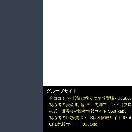
グループサイト
今ココ！ >>
投資に役立つ情報置場 - 96ut.c
初心者の資産運用計画 黒澤ファンド（ブロ
株式・証券会社比較情報サイト 96ut.kabu
初心者のFX投資法・FX口座比較サイト 96ut.
CFD比較サイト 96ut.cfd