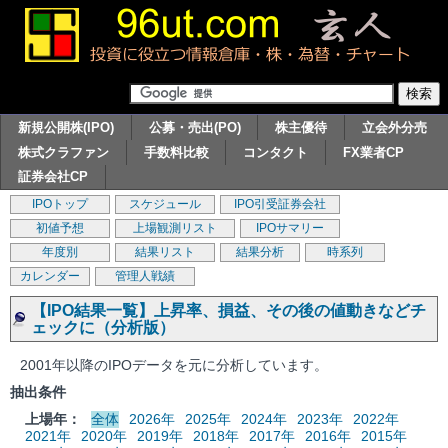
新規公開株(IPO)
公募・売出(PO)
株主優待
立会外分売
株式クラファン
手数料比較
コンタクト
FX業者CP
証券会社CP
IPOトップ
スケジュール
IPO引受証券会社
初値予想
上場観測リスト
IPOサマリー
年度別
結果リスト
結果分析
時系列
カレンダー
管理人戦績
【IPO結果一覧】上昇率、損益、その後の値動きなどチ
ェックに（分析版）
2001年以降のIPOデータを元に分析しています。
抽出条件
上場年：
全体
2026年
2025年
2024年
2023年
2022年
2021年
2020年
2019年
2018年
2017年
2016年
2015年