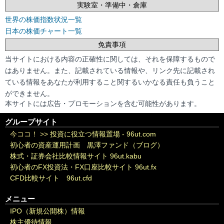
実験室・準備中・倉庫
世界の株価指数状況一覧
日本の株価チャート一覧
免責事項
当サイトにおける内容の正確性に関しては、それを保障するもので
はありません。また、記載されている情報や、リンク先に記載され
ている情報をあなたが利用すること関するいかなる責任も負うこと
ができません。
本サイトには広告・プロモーションを含む可能性があります。
グループサイト
今ココ！ >>
投資に役立つ情報置場 - 96ut.com
初心者の資産運用計画 黒澤ファンド（ブログ）
株式・証券会社比較情報サイト 96ut.kabu
初心者のFX投資法・FX口座比較サイト 96ut.fx
CFD比較サイト 96ut.cfd
メニュー
IPO（新規公開株）情報
株主優待情報