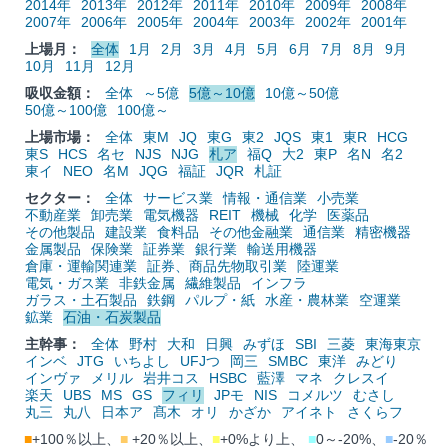
2014年
2013年
2012年
2011年
2010年
2009年
2008年
2007年
2006年
2005年
2004年
2003年
2002年
2001年
上場月：
全体
1月
2月
3月
4月
5月
6月
7月
8月
9月
10月
11月
12月
吸収金額：
全体
～5億
5億～10億
10億～50億
50億～100億
100億～
上場市場：
全体
東M
JQ
東G
東2
JQS
東1
東R
HCG
東S
HCS
名セ
NJS
NJG
札ア
福Q
大2
東P
名N
名2
東イ
NEO
名M
JQG
福証
JQR
札証
セクター：
全体
サービス業
情報・通信業
小売業
不動産業
卸売業
電気機器
REIT
機械
化学
医薬品
その他製品
建設業
食料品
その他金融業
通信業
精密機器
金属製品
保険業
証券業
銀行業
輸送用機器
倉庫・運輸関連業
証券、商品先物取引業
陸運業
電気・ガス業
非鉄金属
繊維製品
インフラ
ガラス・土石製品
鉄鋼
パルプ・紙
水産・農林業
空運業
鉱業
石油・石炭製品
主幹事：
全体
野村
大和
日興
みずほ
SBI
三菱
東海東京
インベ
JTG
いちよし
UFJつ
岡三
SMBC
東洋
みどり
インヴァ
メリル
岩井コス
HSBC
藍澤
マネ
クレスイ
楽天
UBS
MS
GS
フィリ
JPモ
NIS
コメルツ
むさし
丸三
丸八
日本ア
髙木
オリ
かざか
アイネト
さくらフ
■
+100％以上、
■
+20％以上、
■
+0%より上、
■
0～-20%、
■
-20％