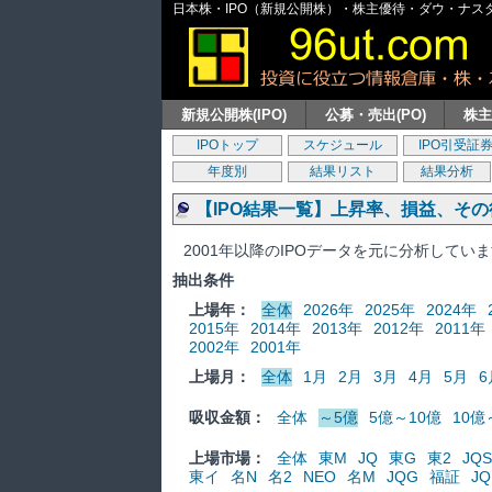
日本株・IPO（新規公開株）・株主優待・ダウ・ナスダッ
新規公開株(IPO)
公募・売出(PO)
株
IPOトップ
スケジュール
IPO引受証
年度別
結果リスト
結果分析
【IPO結果一覧】上昇率、損益、そ
2001年以降のIPOデータを元に分析してい
抽出条件
上場年：
全体
2026年
2025年
2024年
2015年
2014年
2013年
2012年
2011年
2002年
2001年
上場月：
全体
1月
2月
3月
4月
5月
6
吸収金額：
全体
～5億
5億～10億
10億
上場市場：
全体
東M
JQ
東G
東2
JQS
東イ
名N
名2
NEO
名M
JQG
福証
JQ