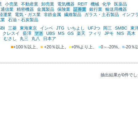
業
小売業
不動産業
卸売業
電気機器
REIT
機械
化学
医薬品
通信業
精密機器
金属製品
保険業
証券業
銀行業
輸送用機器
陸運業
電気・ガス業
非鉄金属
繊維製品
ガラス・土石製品
インフ
鉱業
石油・石炭製品
SBI
三菱
東海東京
インベ
JTG
いちよし
UFJつ
岡三
SMBC
東
クレスイ
藍澤
マネ
UBS
MS
GS
楽天
フィリ
JPモ
NIS
髙木
ツ
むさし
丸三
丸八
日本ア
■
+100％以上、
■
+20％以上、
■
+0%より上、
■
0～-20%、
■
-20％
抽出結果が0件でし