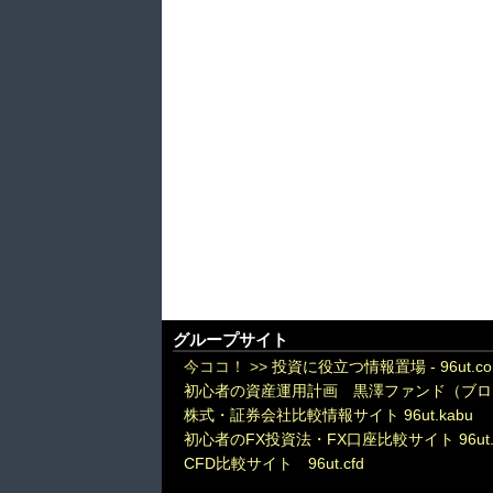
グループサイト
今ココ！ >>
投資に役立つ情報置場 - 96ut.c
初心者の資産運用計画 黒澤ファンド（ブロ
株式・証券会社比較情報サイト 96ut.kabu
初心者のFX投資法・FX口座比較サイト 96ut.
CFD比較サイト 96ut.cfd