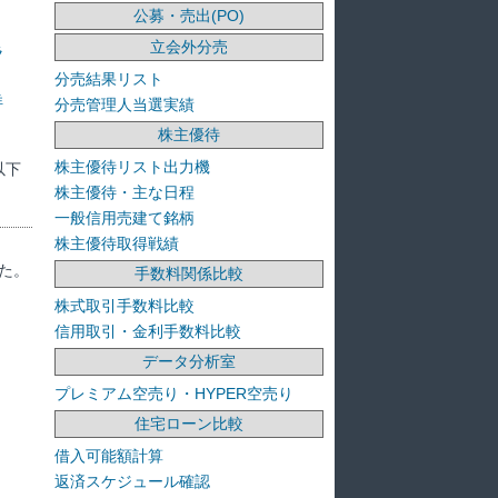
公募・売出(PO)
立会外分売
ラ
分売結果リスト
洋
分売管理人当選実績
株主優待
株主優待リスト出力機
以下
株主優待・主な日程
一般信用売建て銘柄
株主優待取得戦績
た。
手数料関係比較
株式取引手数料比較
信用取引・金利手数料比較
データ分析室
プレミアム空売り・HYPER空売り
住宅ローン比較
借入可能額計算
返済スケジュール確認