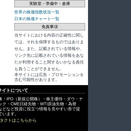
実験室・準備中・倉庫
世界の株価指数状況一覧
日本の株価チャート一覧
免責事項
当サイトにおける内容の正確性に関し
ては、それを保障するものではありま
せん。また、記載されている情報や、
リンク先に記載されている情報をあな
たが利用すること関するいかなる責任
も負うことができません。
本サイトには広告・プロモーションを
含む可能性があります。
サイトについて
株・IPO（新規公開株）・株主優待・ダウ・ナ
ック・CME日経先物・WTI原油先物・為替
X)などなど投資に役立つ情報を見やすい形で提
ています。
タクトはこちらから