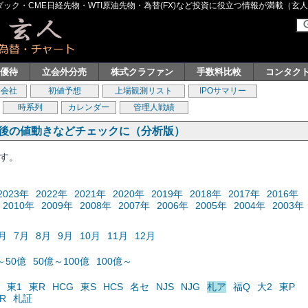
ク・CME日経先物・WTI原油先物・為替(FX)など投資に役立つ情報が満載（玄人グル
主優待
立会外分売
株式クラファン
手数料比較
コンタク
券会社
初値予想
上場観測リスト
IPOサマリー
時系列
カレンダー
管理人戦績
の後の値動きなどチェックに（分析版）
ます。
2023年
2022年
2021年
2020年
2019年
2018年
2017年
2016年
2010年
2009年
2008年
2007年
2006年
2005年
2004年
2003年
月
7月
8月
9月
10月
11月
12月
～50億
50億～100億
100億～
東1
東R
HCG
東S
HCS
名セ
NJS
NJG
札ア
福Q
大2
東P
R
札証