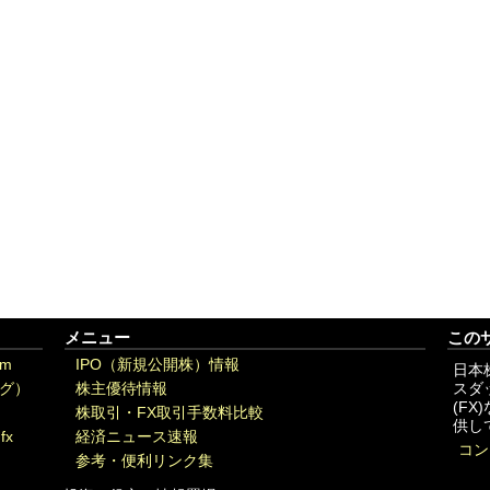
メニュー
この
om
IPO（新規公開株）情報
日本
グ）
株主優待情報
スダ
(F
株取引・FX取引手数料比較
供し
fx
経済ニュース速報
コン
参考・便利リンク集