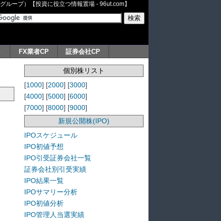
ープ）【投資に役立つ情報置場 - 96ut.com】
ト
FX業者CP
証券会社CP
個別株リスト
[
1000
] [
2000
] [
3000
]
[
4000
] [
5000
] [
6000
]
[
7000
] [
8000
] [
9000
]
新規公開株(IPO)
IPOスケジュール
IPO初値予想
IPO引受証券会社一覧
証券会社別引受実績
IPO結果一覧
IPOサマリー分析
IPO初値分析
IPO管理人当選実績