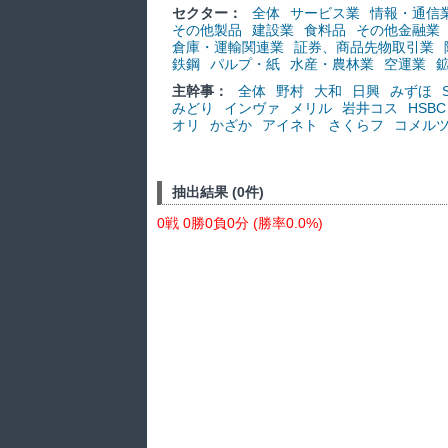
セクター：
全体
サービス業
情報・通信
その他製品
建設業
食料品
その他金融業
倉庫・運輸関連業
証券、商品先物取引業
鉄鋼
パルプ・紙
水産・農林業
空運業
主幹事：
全体
野村
大和
日興
みずほ
みどり
インヴァ
メリル
岩井コス
HSBC
オリ
かざか
アイネト
さくらフ
コメル
抽出結果 (0件)
0戦 0勝0負0分 (勝率0.0%)