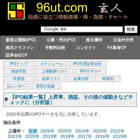
新規公開株(IPO)
公募・売出(PO)
株主優待
立会外分売
株式クラファン
手数料比較
コンタクト
FX業者CP
証券会社CP
IPOトップ
スケジュール
IPO引受証券会社
初値予想
上場観測リスト
IPOサマリー
年度別
結果リスト
結果分析
時系列
カレンダー
管理人戦績
【IPO結果一覧】上昇率、損益、その後の値動きなどチ
ェックに（分析版）
2001年以降のIPOデータを元に分析しています。
抽出条件
上場年：
全体
2026年
2025年
2024年
2023年
2022年
2021年
2020年
2019年
2018年
2017年
2016年
2015年