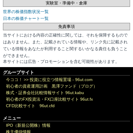
実験室・準備中・倉庫
世界の株価指数状況一覧
日本の株価チャート一覧
免責事項
当サイトにおける内容の正確性に関しては、それを保障するもので
はありません。また、記載されている情報や、リンク先に記載され
ている情報をあなたが利用すること関するいかなる責任も負うこと
ができません。
本サイトには広告・プロモーションを含む可能性があります。
グループサイト
今ココ！ >>
投資に役立つ情報置場 - 96ut.com
初心者の資産運用計画 黒澤ファンド（ブログ）
株式・証券会社比較情報サイト 96ut.kabu
初心者のFX投資法・FX口座比較サイト 96ut.fx
CFD比較サイト 96ut.cfd
メニュー
IPO（新規公開株）情報
株主優待情報