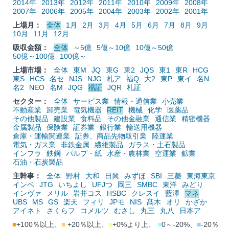
2014年
2013年
2012年
2011年
2010年
2009年
2008年
2007年
2006年
2005年
2004年
2003年
2002年
2001年
上場月：
全体
1月
2月
3月
4月
5月
6月
7月
8月
9月
10月
11月
12月
吸収金額：
全体
～5億
5億～10億
10億～50億
50億～100億
100億～
上場市場：
全体
東M
JQ
東G
東2
JQS
東1
東R
HCG
東S
HCS
名セ
NJS
NJG
札ア
福Q
大2
東P
東イ
名N
名2
NEO
名M
JQG
福証
JQR
札証
セクター：
全体
サービス業
情報・通信業
小売業
不動産業
卸売業
電気機器
REIT
機械
化学
医薬品
その他製品
建設業
食料品
その他金融業
通信業
精密機器
金属製品
保険業
証券業
銀行業
輸送用機器
倉庫・運輸関連業
証券、商品先物取引業
陸運業
電気・ガス業
非鉄金属
繊維製品
ガラス・土石製品
インフラ
鉄鋼
パルプ・紙
水産・農林業
空運業
鉱業
石油・石炭製品
主幹事：
全体
野村
大和
日興
みずほ
SBI
三菱
東海東京
インベ
JTG
いちよし
UFJつ
岡三
SMBC
東洋
みどり
インヴァ
メリル
岩井コス
HSBC
クレスイ
藍澤
マネ
UBS
MS
GS
楽天
フィリ
JPモ
NIS
髙木
オリ
かざか
アイネト
さくらフ
コメルツ
むさし
丸三
丸八
日本ア
■
+100％以上、
■
+20％以上、
■
+0%より上、
■
0～-20%、
■
-20％