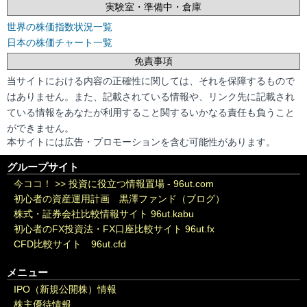
実験室・準備中・倉庫
世界の株価指数状況一覧
日本の株価チャート一覧
免責事項
当サイトにおける内容の正確性に関しては、それを保障するもので
はありません。また、記載されている情報や、リンク先に記載され
ている情報をあなたが利用すること関するいかなる責任も負うこと
ができません。
本サイトには広告・プロモーションを含む可能性があります。
グループサイト
今ココ！ >>
投資に役立つ情報置場 - 96ut.com
初心者の資産運用計画 黒澤ファンド（ブログ）
株式・証券会社比較情報サイト 96ut.kabu
初心者のFX投資法・FX口座比較サイト 96ut.fx
CFD比較サイト 96ut.cfd
メニュー
IPO（新規公開株）情報
株主優待情報