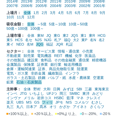
2014年
2013年
2012年
2011年
2010年
2009年
2008年
2007年
2006年
2005年
2004年
2003年
2002年
2001年
上場月：
全体
1月
2月
3月
4月
5月
6月
7月
8月
9月
10月
11月
12月
吸収金額：
全体
～5億
5億～10億
10億～50億
50億～100億
100億～
上場市場：
全体
東M
JQ
東G
東2
JQS
東1
東R
HCG
東S
HCS
名セ
NJS
NJG
札ア
福Q
大2
東P
名N
名2
東イ
NEO
名M
JQG
福証
JQR
札証
セクター：
全体
サービス業
情報・通信業
小売業
不動産業
卸売業
電気機器
REIT
機械
化学
医薬品
その他製品
建設業
食料品
その他金融業
通信業
精密機器
金属製品
保険業
証券業
銀行業
輸送用機器
倉庫・運輸関連業
証券、商品先物取引業
陸運業
電気・ガス業
非鉄金属
繊維製品
インフラ
ガラス・土石製品
鉄鋼
パルプ・紙
水産・農林業
空運業
鉱業
石油・石炭製品
主幹事：
全体
野村
大和
日興
みずほ
SBI
三菱
東海東京
インベ
JTG
いちよし
UFJつ
岡三
SMBC
東洋
みどり
インヴァ
メリル
岩井コス
HSBC
藍澤
マネ
クレスイ
楽天
UBS
MS
GS
フィリ
JPモ
NIS
コメルツ
むさし
丸三
丸八
日本ア
髙木
オリ
かざか
アイネト
さくらフ
■
+100％以上、
■
+20％以上、
■
+0%より上、
■
0～-20%、
■
-20％