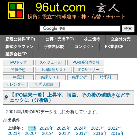
新規公開株(IPO)
公募・売出(PO)
株主優待
立会外分売
株式クラファン
手数料比較
コンタクト
FX業者CP
証券会社CP
IPOトップ
スケジュール
IPO引受証券会社
初値予想
上場観測リスト
IPOサマリー
年度別
結果リスト
結果分析
時系列
カレンダー
管理人戦績
【IPO結果一覧】上昇率、損益、その後の値動きなどチ
ェックに（分析版）
2001年以降のIPOデータを元に分析しています。
抽出条件
上場年：
全体
2026年
2025年
2024年
2023年
2022年
2021年
2020年
2019年
2018年
2017年
2016年
2015年