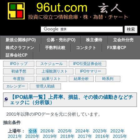
新規公開株(IPO)
公募・売出(PO)
株主優待
立会外分売
株式クラファン
手数料比較
コンタクト
FX業者CP
証券会社CP
IPOトップ
スケジュール
IPO引受証券会社
初値予想
上場観測リスト
IPOサマリー
年度別
結果リスト
結果分析
時系列
カレンダー
管理人戦績
【IPO結果一覧】上昇率、損益、その後の値動きなどチ
ェックに（分析版）
2001年以降のIPOデータを元に分析しています。
抽出条件
上場年：
全体
2026年
2025年
2024年
2023年
2022年
2021年
2020年
2019年
2018年
2017年
2016年
2015年