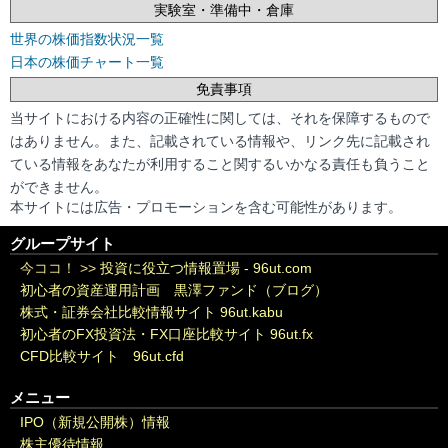
実験室・準備中・倉庫
世界の株価指数状況一覧
日本の株価チャート一覧
免責事項
当サイトにおける内容の正確性に関しては、それを保障するもので
はありません。また、記載されている情報や、リンク先に記載され
ている情報をあなたが利用すること関するいかなる責任も負うこと
ができません。
本サイトには広告・プロモーションを含む可能性があります。
グループサイト
今ココ！ >>
投資に役立つ情報置場 - 96ut.com
初心者の資産運用計画 黒澤ファンド（ブログ）
株式・証券会社比較情報サイト 96ut.kabu
初心者のFX投資法・FX口座比較サイト 96ut.fx
CFD比較サイト 96ut.cfd
メニュー
IPO（新規公開株）情報
株主優待情報