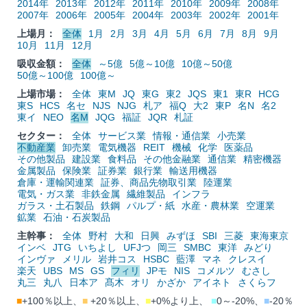
2014年
2013年
2012年
2011年
2010年
2009年
2008年
2007年
2006年
2005年
2004年
2003年
2002年
2001年
上場月：
全体
1月
2月
3月
4月
5月
6月
7月
8月
9月
10月
11月
12月
吸収金額：
全体
～5億
5億～10億
10億～50億
50億～100億
100億～
上場市場：
全体
東M
JQ
東G
東2
JQS
東1
東R
HCG
東S
HCS
名セ
NJS
NJG
札ア
福Q
大2
東P
名N
名2
東イ
NEO
名M
JQG
福証
JQR
札証
セクター：
全体
サービス業
情報・通信業
小売業
不動産業
卸売業
電気機器
REIT
機械
化学
医薬品
その他製品
建設業
食料品
その他金融業
通信業
精密機器
金属製品
保険業
証券業
銀行業
輸送用機器
倉庫・運輸関連業
証券、商品先物取引業
陸運業
電気・ガス業
非鉄金属
繊維製品
インフラ
ガラス・土石製品
鉄鋼
パルプ・紙
水産・農林業
空運業
鉱業
石油・石炭製品
主幹事：
全体
野村
大和
日興
みずほ
SBI
三菱
東海東京
インベ
JTG
いちよし
UFJつ
岡三
SMBC
東洋
みどり
インヴァ
メリル
岩井コス
HSBC
藍澤
マネ
クレスイ
楽天
UBS
MS
GS
フィリ
JPモ
NIS
コメルツ
むさし
丸三
丸八
日本ア
髙木
オリ
かざか
アイネト
さくらフ
■
+100％以上、
■
+20％以上、
■
+0%より上、
■
0～-20%、
■
-20％