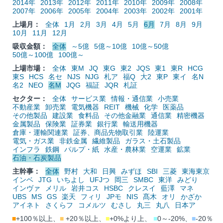
2014年
2013年
2012年
2011年
2010年
2009年
2008年
2007年
2006年
2005年
2004年
2003年
2002年
2001年
上場月：
全体
1月
2月
3月
4月
5月
6月
7月
8月
9月
10月
11月
12月
吸収金額：
全体
～5億
5億～10億
10億～50億
50億～100億
100億～
上場市場：
全体
東M
JQ
東G
東2
JQS
東1
東R
HCG
東S
HCS
名セ
NJS
NJG
札ア
福Q
大2
東P
東イ
名N
名2
NEO
名M
JQG
福証
JQR
札証
セクター：
全体
サービス業
情報・通信業
小売業
不動産業
卸売業
電気機器
REIT
機械
化学
医薬品
その他製品
建設業
食料品
その他金融業
通信業
精密機器
金属製品
保険業
証券業
銀行業
輸送用機器
倉庫・運輸関連業
証券、商品先物取引業
陸運業
電気・ガス業
非鉄金属
繊維製品
ガラス・土石製品
インフラ
鉄鋼
パルプ・紙
水産・農林業
空運業
鉱業
石油・石炭製品
主幹事：
全体
野村
大和
日興
みずほ
SBI
三菱
東海東京
インベ
JTG
いちよし
UFJつ
岡三
SMBC
東洋
みどり
インヴァ
メリル
岩井コス
HSBC
クレスイ
藍澤
マネ
UBS
MS
GS
楽天
フィリ
JPモ
NIS
髙木
オリ
かざか
アイネト
さくらフ
コメルツ
むさし
丸三
丸八
日本ア
■
+100％以上、
■
+20％以上、
■
+0%より上、
■
0～-20%、
■
-20％