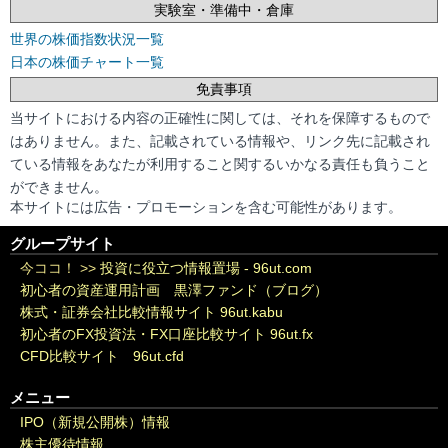
実験室・準備中・倉庫
世界の株価指数状況一覧
日本の株価チャート一覧
免責事項
当サイトにおける内容の正確性に関しては、それを保障するもので
はありません。また、記載されている情報や、リンク先に記載され
ている情報をあなたが利用すること関するいかなる責任も負うこと
ができません。
本サイトには広告・プロモーションを含む可能性があります。
グループサイト
今ココ！ >>
投資に役立つ情報置場 - 96ut.com
初心者の資産運用計画 黒澤ファンド（ブログ）
株式・証券会社比較情報サイト 96ut.kabu
初心者のFX投資法・FX口座比較サイト 96ut.fx
CFD比較サイト 96ut.cfd
メニュー
IPO（新規公開株）情報
株主優待情報