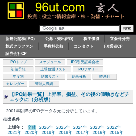
新規公開株(IPO)
公募・売出(PO)
株主優待
立会外分売
株式クラファン
手数料比較
コンタクト
FX業者CP
証券会社CP
IPOトップ
スケジュール
IPO引受証券会社
初値予想
上場観測リスト
IPOサマリー
年度別
結果リスト
結果分析
時系列
カレンダー
管理人戦績
【IPO結果一覧】上昇率、損益、その後の値動きなどチ
ェックに（分析版）
2001年以降のIPOデータを元に分析しています。
抽出条件
上場年：
全体
2026年
2025年
2024年
2023年
2022年
2021年
2020年
2019年
2018年
2017年
2016年
2015年