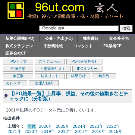
新規公開株(IPO)
公募・売出(PO)
株主優待
立会外分売
株式クラファン
手数料比較
コンタクト
FX業者CP
証券会社CP
IPOトップ
スケジュール
IPO引受証券会社
初値予想
上場観測リスト
IPOサマリー
年度別
結果リスト
結果分析
時系列
カレンダー
管理人戦績
【IPO結果一覧】上昇率、損益、その後の値動きなどチ
ェックに（分析版）
2001年以降のIPOデータを元に分析しています。
抽出条件
上場年：
全体
2026年
2025年
2024年
2023年
2022年
2021年
2020年
2019年
2018年
2017年
2016年
2015年