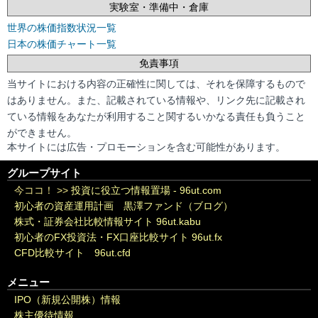
実験室・準備中・倉庫
世界の株価指数状況一覧
日本の株価チャート一覧
免責事項
当サイトにおける内容の正確性に関しては、それを保障するもので
はありません。また、記載されている情報や、リンク先に記載され
ている情報をあなたが利用すること関するいかなる責任も負うこと
ができません。
本サイトには広告・プロモーションを含む可能性があります。
グループサイト
今ココ！ >>
投資に役立つ情報置場 - 96ut.com
初心者の資産運用計画 黒澤ファンド（ブログ）
株式・証券会社比較情報サイト 96ut.kabu
初心者のFX投資法・FX口座比較サイト 96ut.fx
CFD比較サイト 96ut.cfd
メニュー
IPO（新規公開株）情報
株主優待情報