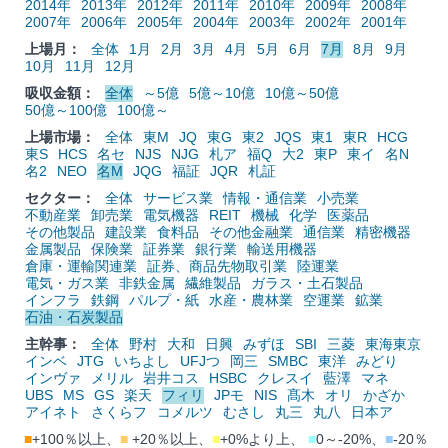
2014年
2013年
2012年
2011年
2010年
2009年
2008年
2007年
2006年
2005年
2004年
2003年
2002年
2001年
上場月：
全体
1月
2月
3月
4月
5月
6月
7月
8月
9月
10月
11月
12月
吸収金額：
全体
～5億
5億～10億
10億～50億
50億～100億
100億～
上場市場：
全体
東M
JQ
東G
東2
JQS
東1
東R
HCG
東S
HCS
名セ
NJS
NJG
札ア
福Q
大2
東P
東イ
名N
名2
NEO
名M
JQG
福証
JQR
札証
セクター：
全体
サービス業
情報・通信業
小売業
不動産業
卸売業
電気機器
REIT
機械
化学
医薬品
その他製品
建設業
食料品
その他金融業
通信業
精密機器
金属製品
保険業
証券業
銀行業
輸送用機器
倉庫・運輸関連業
証券、商品先物取引業
陸運業
電気・ガス業
非鉄金属
繊維製品
ガラス・土石製品
インフラ
鉄鋼
パルプ・紙
水産・農林業
空運業
鉱業
石油・石炭製品
主幹事：
全体
野村
大和
日興
みずほ
SBI
三菱
東海東京
インベ
JTG
いちよし
UFJつ
岡三
SMBC
東洋
みどり
インヴァ
メリル
岩井コス
HSBC
クレスイ
藍澤
マネ
UBS
MS
GS
楽天
フィリ
JPモ
NIS
髙木
オリ
かざか
アイネト
さくらフ
コメルツ
むさし
丸三
丸八
日本ア
■
+100％以上、
■
+20％以上、
■
+0%より上、
■
0～-20%、
■
-20％