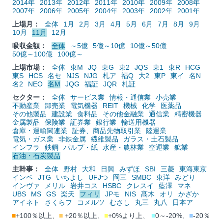
2014年
2013年
2012年
2011年
2010年
2009年
2008年
2007年
2006年
2005年
2004年
2003年
2002年
2001年
上場月：
全体
1月
2月
3月
4月
5月
6月
7月
8月
9月
10月
11月
12月
吸収金額：
全体
～5億
5億～10億
10億～50億
50億～100億
100億～
上場市場：
全体
東M
JQ
東G
東2
JQS
東1
東R
HCG
東S
HCS
名セ
NJS
NJG
札ア
福Q
大2
東P
東イ
名N
名2
NEO
名M
JQG
福証
JQR
札証
セクター：
全体
サービス業
情報・通信業
小売業
不動産業
卸売業
電気機器
REIT
機械
化学
医薬品
その他製品
建設業
食料品
その他金融業
通信業
精密機器
金属製品
保険業
証券業
銀行業
輸送用機器
倉庫・運輸関連業
証券、商品先物取引業
陸運業
電気・ガス業
非鉄金属
繊維製品
ガラス・土石製品
インフラ
鉄鋼
パルプ・紙
水産・農林業
空運業
鉱業
石油・石炭製品
主幹事：
全体
野村
大和
日興
みずほ
SBI
三菱
東海東京
インベ
JTG
いちよし
UFJつ
岡三
SMBC
東洋
みどり
インヴァ
メリル
岩井コス
HSBC
クレスイ
藍澤
マネ
UBS
MS
GS
楽天
フィリ
JPモ
NIS
髙木
オリ
かざか
アイネト
さくらフ
コメルツ
むさし
丸三
丸八
日本ア
■
+100％以上、
■
+20％以上、
■
+0%より上、
■
0～-20%、
■
-20％