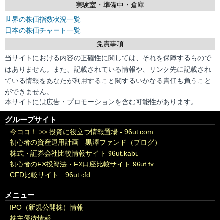
実験室・準備中・倉庫
世界の株価指数状況一覧
日本の株価チャート一覧
免責事項
当サイトにおける内容の正確性に関しては、それを保障するもので
はありません。また、記載されている情報や、リンク先に記載され
ている情報をあなたが利用すること関するいかなる責任も負うこと
ができません。
本サイトには広告・プロモーションを含む可能性があります。
グループサイト
今ココ！ >>
投資に役立つ情報置場 - 96ut.com
初心者の資産運用計画 黒澤ファンド（ブログ）
株式・証券会社比較情報サイト 96ut.kabu
初心者のFX投資法・FX口座比較サイト 96ut.fx
CFD比較サイト 96ut.cfd
メニュー
IPO（新規公開株）情報
株主優待情報