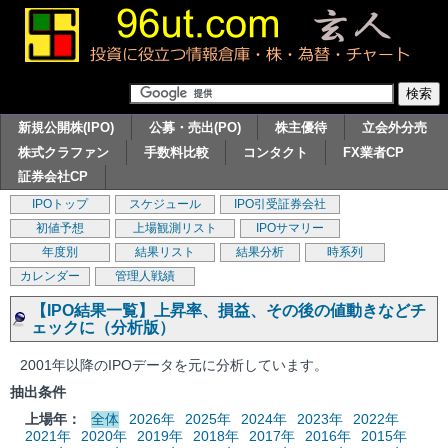
新規公開株(IPO)
公募・売出(PO)
株主優待
立会外分売
株式クラファン
手数料比較
コンタクト
FX業者CP
証券会社CP
IPOトップ
スケジュール
IPO引受証券会社
初値予想
上場観測リスト
IPOサマリー
年度別
結果リスト
結果分析
時系列
カレンダー
管理人戦績
【IPO結果一覧】上昇率、損益、その後の値動きなどチ
ェックに（分析版）
2001年以降のIPOデータを元に分析しています。
抽出条件
上場年：
全体
2026年
2025年
2024年
2023年
2022年
2021年
2020年
2019年
2018年
2017年
2016年
2015年