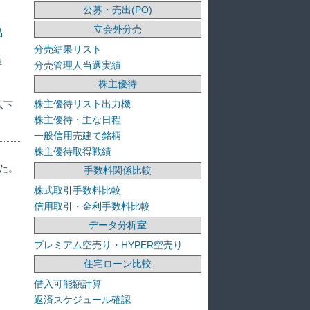
公募・売出(PO)
立会外分売
品
分売結果リスト
洋
分売管理人当選実績
株主優待
株主優待リスト出力機
以下
株主優待・主な日程
一般信用売建て銘柄
株主優待取得戦績
た。
手数料関係比較
株式取引手数料比較
信用取引・金利手数料比較
データ分析室
プレミアム空売り・HYPER空売り
住宅ローン比較
借入可能額計算
返済スケジュール確認