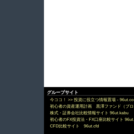
グループサイト
今ココ！ >>
投資に役立つ情報置場 - 96ut.c
初心者の資産運用計画 黒澤ファンド（ブロ
株式・証券会社比較情報サイト 96ut.kabu
初心者のFX投資法・FX口座比較サイト 96ut.
CFD比較サイト 96ut.cfd