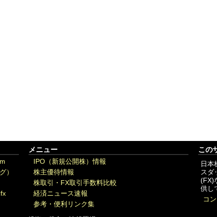
メニュー
この
om
IPO（新規公開株）情報
日本
グ）
株主優待情報
スダ
(F
株取引・FX取引手数料比較
供し
fx
経済ニュース速報
コン
参考・便利リンク集