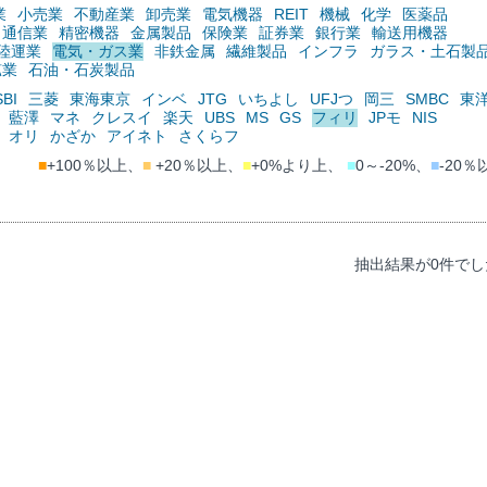
業
小売業
不動産業
卸売業
電気機器
REIT
機械
化学
医薬品
通信業
精密機器
金属製品
保険業
証券業
銀行業
輸送用機器
陸運業
電気・ガス業
非鉄金属
繊維製品
インフラ
ガラス・土石製
鉱業
石油・石炭製品
SBI
三菱
東海東京
インベ
JTG
いちよし
UFJつ
岡三
SMBC
東
藍澤
マネ
クレスイ
楽天
UBS
MS
GS
フィリ
JPモ
NIS
オリ
かざか
アイネト
さくらフ
■
+100％以上、
■
+20％以上、
■
+0%より上、
■
0～-20%、
■
-20％
抽出結果が0件でし