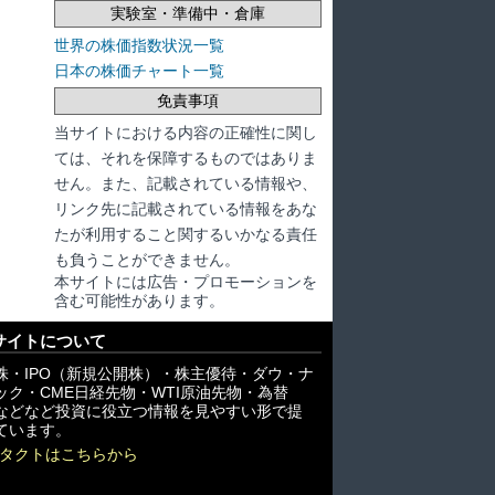
実験室・準備中・倉庫
世界の株価指数状況一覧
日本の株価チャート一覧
免責事項
当サイトにおける内容の正確性に関し
ては、それを保障するものではありま
せん。また、記載されている情報や、
リンク先に記載されている情報をあな
たが利用すること関するいかなる責任
も負うことができません。
本サイトには広告・プロモーションを
含む可能性があります。
サイトについて
株・IPO（新規公開株）・株主優待・ダウ・ナ
ック・CME日経先物・WTI原油先物・為替
X)などなど投資に役立つ情報を見やすい形で提
ています。
タクトはこちらから