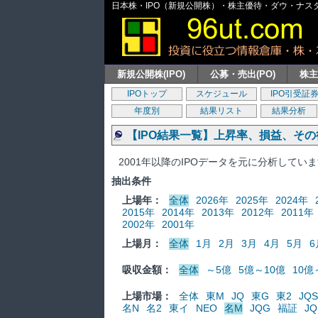
日本株・IPO（新規公開株）・株主優待・ダウ・ナスダッ
新規公開株(IPO)
公募・売出(PO)
株
IPOトップ
スケジュール
IPO引受証
年度別
結果リスト
結果分析
【IPO結果一覧】上昇率、損益、そ
2001年以降のIPOデータを元に分析してい
抽出条件
上場年：
全体
2026年
2025年
2024年
2015年
2014年
2013年
2012年
2011年
2002年
2001年
上場月：
全体
1月
2月
3月
4月
5月
6
吸収金額：
全体
～5億
5億～10億
10億
上場市場：
全体
東M
JQ
東G
東2
JQS
名N
名2
東イ
NEO
名M
JQG
福証
JQ