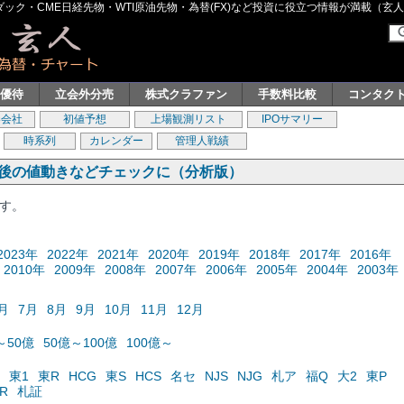
ク・CME日経先物・WTI原油先物・為替(FX)など投資に役立つ情報が満載（玄人グル
主優待
立会外分売
株式クラファン
手数料比較
コンタク
券会社
初値予想
上場観測リスト
IPOサマリー
時系列
カレンダー
管理人戦績
の後の値動きなどチェックに（分析版）
ます。
2023年
2022年
2021年
2020年
2019年
2018年
2017年
2016年
2010年
2009年
2008年
2007年
2006年
2005年
2004年
2003年
月
7月
8月
9月
10月
11月
12月
～50億
50億～100億
100億～
東1
東R
HCG
東S
HCS
名セ
NJS
NJG
札ア
福Q
大2
東P
R
札証