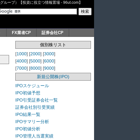
ープ）【投資に役立つ情報置場 - 96ut.com】
ト
FX業者CP
証券会社CP
個別株リスト
[
1000
] [
2000
] [
3000
]
[
4000
] [
5000
] [
6000
]
[
7000
] [
8000
] [
9000
]
新規公開株(IPO)
IPOスケジュール
IPO初値予想
IPO引受証券会社一覧
証券会社別引受実績
IPO結果一覧
IPOサマリー分析
IPO初値分析
IPO管理人当選実績