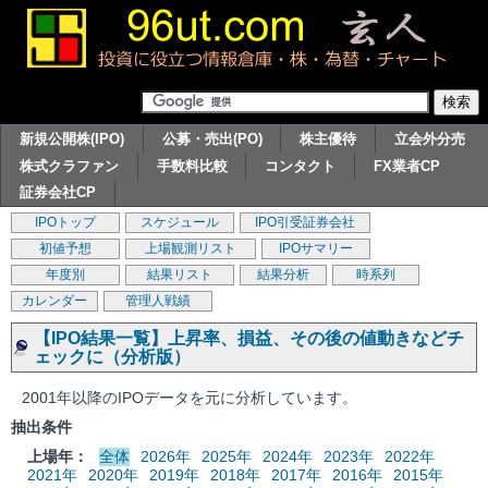
新規公開株(IPO)
公募・売出(PO)
株主優待
立会外分売
株式クラファン
手数料比較
コンタクト
FX業者CP
証券会社CP
IPOトップ
スケジュール
IPO引受証券会社
初値予想
上場観測リスト
IPOサマリー
年度別
結果リスト
結果分析
時系列
カレンダー
管理人戦績
【IPO結果一覧】上昇率、損益、その後の値動きなどチ
ェックに（分析版）
2001年以降のIPOデータを元に分析しています。
抽出条件
上場年：
全体
2026年
2025年
2024年
2023年
2022年
2021年
2020年
2019年
2018年
2017年
2016年
2015年