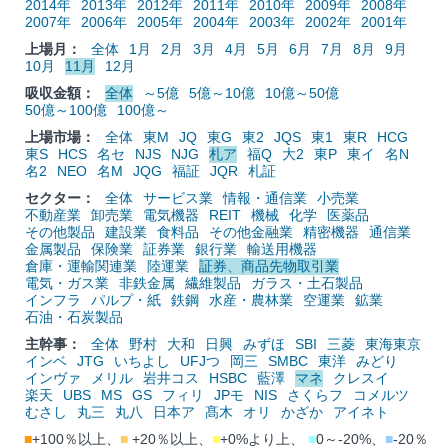
2014年
2013年
2012年
2011年
2010年
2009年
2008年
2007年
2006年
2005年
2004年
2003年
2002年
2001年
上場月：
全体
1月
2月
3月
4月
5月
6月
7月
8月
9月
10月
11月
12月
吸収金額：
全体
～5億
5億～10億
10億～50億
50億～100億
100億～
上場市場：
全体
東M
JQ
東G
東2
JQS
東1
東R
HCG
東S
HCS
名セ
NJS
NJG
札ア
福Q
大2
東P
東イ
名N
名2
NEO
名M
JQG
福証
JQR
札証
セクター：
全体
サービス業
情報・通信業
小売業
不動産業
卸売業
電気機器
REIT
機械
化学
医薬品
その他製品
建設業
食料品
その他金融業
精密機器
通信業
金属製品
保険業
証券業
銀行業
輸送用機器
倉庫・運輸関連業
陸運業
証券、商品先物取引業
電気・ガス業
非鉄金属
繊維製品
ガラス・土石製品
インフラ
パルプ・紙
鉄鋼
水産・農林業
空運業
鉱業
石油・石炭製品
主幹事：
全体
野村
大和
日興
みずほ
SBI
三菱
東海東京
インベ
JTG
いちよし
UFJつ
岡三
SMBC
東洋
みどり
インヴァ
メリル
岩井コス
HSBC
藍澤
マネ
クレスイ
楽天
UBS
MS
GS
フィリ
JPモ
NIS
さくらフ
コメルツ
むさし
丸三
丸八
日本ア
髙木
オリ
かざか
アイネト
■
+100％以上、
■
+20％以上、
■
+0%より上、
■
0～-20%、
■
-20％