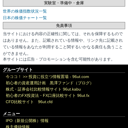
実験室・準備中・倉庫
世界の株価指数状況一覧
日本の株価チャート一覧
免責事項
当サイトにおける内容の正確性に関しては、それを保障するもので
はありません。また、記載されている情報や、リンク先に記載され
ている情報をあなたが利用すること関するいかなる責任も負うこと
ができません。
本サイトには広告・プロモーションを含む可能性があります。
グループサイト
今ココ！ >>
投資に役立つ情報置場 - 96ut.com
初心者の資産運用計画 黒澤ファンド（ブログ）
株式・証券会社比較情報サイト 96ut.kabu
初心者のFX投資法・FX口座比較サイト 96ut.fx
CFD比較サイト 96ut.cfd
メニュー
IPO（新規公開株）情報
株主優待情報