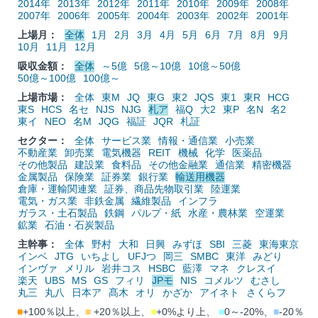
2014年
2013年
2012年
2011年
2010年
2009年
2008年
2007年
2006年
2005年
2004年
2003年
2002年
2001年
上場月：
全体
1月
2月
3月
4月
5月
6月
7月
8月
9月
10月
11月
12月
吸収金額：
全体
～5億
5億～10億
10億～50億
50億～100億
100億～
上場市場：
全体
東M
JQ
東G
東2
JQS
東1
東R
HCG
東S
HCS
名セ
NJS
NJG
札ア
福Q
大2
東P
名N
名2
東イ
NEO
名M
JQG
福証
JQR
札証
セクター：
全体
サービス業
情報・通信業
小売業
不動産業
卸売業
電気機器
REIT
機械
化学
医薬品
その他製品
建設業
食料品
その他金融業
通信業
精密機器
金属製品
保険業
証券業
銀行業
輸送用機器
倉庫・運輸関連業
証券、商品先物取引業
陸運業
電気・ガス業
非鉄金属
繊維製品
インフラ
ガラス・土石製品
鉄鋼
パルプ・紙
水産・農林業
空運業
鉱業
石油・石炭製品
主幹事：
全体
野村
大和
日興
みずほ
SBI
三菱
東海東京
インベ
JTG
いちよし
UFJつ
岡三
SMBC
東洋
みどり
インヴァ
メリル
岩井コス
HSBC
藍澤
マネ
クレスイ
楽天
UBS
MS
GS
フィリ
JPモ
NIS
コメルツ
むさし
丸三
丸八
日本ア
髙木
オリ
かざか
アイネト
さくらフ
■
+100％以上、
■
+20％以上、
■
+0%より上、
■
0～-20%、
■
-20％