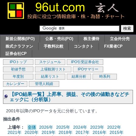
新規公開株(IPO)
公募・売出(PO)
株主優待
立会外分売
株式クラファン
手数料比較
コンタクト
FX業者CP
証券会社CP
IPOトップ
スケジュール
IPO引受証券会社
初値予想
上場観測リスト
IPOサマリー
年度別
結果リスト
結果分析
時系列
カレンダー
管理人戦績
【IPO結果一覧】上昇率、損益、その後の値動きなどチ
ェックに（分析版）
2001年以降のIPOデータを元に分析しています。
抽出条件
上場年：
全体
2026年
2025年
2024年
2023年
2022年
2021年
2020年
2019年
2018年
2017年
2016年
2015年