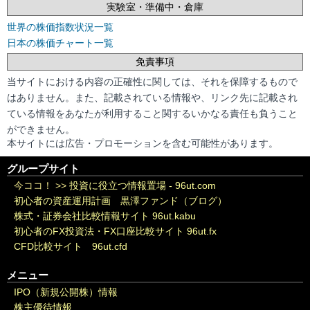
実験室・準備中・倉庫
世界の株価指数状況一覧
日本の株価チャート一覧
免責事項
当サイトにおける内容の正確性に関しては、それを保障するもので
はありません。また、記載されている情報や、リンク先に記載され
ている情報をあなたが利用すること関するいかなる責任も負うこと
ができません。
本サイトには広告・プロモーションを含む可能性があります。
グループサイト
今ココ！ >>
投資に役立つ情報置場 - 96ut.com
初心者の資産運用計画 黒澤ファンド（ブログ）
株式・証券会社比較情報サイト 96ut.kabu
初心者のFX投資法・FX口座比較サイト 96ut.fx
CFD比較サイト 96ut.cfd
メニュー
IPO（新規公開株）情報
株主優待情報