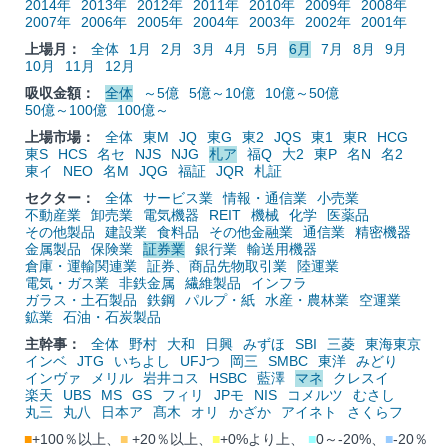
2014年
2013年
2012年
2011年
2010年
2009年
2008年
2007年
2006年
2005年
2004年
2003年
2002年
2001年
上場月：
全体
1月
2月
3月
4月
5月
6月
7月
8月
9月
10月
11月
12月
吸収金額：
全体
～5億
5億～10億
10億～50億
50億～100億
100億～
上場市場：
全体
東M
JQ
東G
東2
JQS
東1
東R
HCG
東S
HCS
名セ
NJS
NJG
札ア
福Q
大2
東P
名N
名2
東イ
NEO
名M
JQG
福証
JQR
札証
セクター：
全体
サービス業
情報・通信業
小売業
不動産業
卸売業
電気機器
REIT
機械
化学
医薬品
その他製品
建設業
食料品
その他金融業
通信業
精密機器
金属製品
保険業
証券業
銀行業
輸送用機器
倉庫・運輸関連業
証券、商品先物取引業
陸運業
電気・ガス業
非鉄金属
繊維製品
インフラ
ガラス・土石製品
鉄鋼
パルプ・紙
水産・農林業
空運業
鉱業
石油・石炭製品
主幹事：
全体
野村
大和
日興
みずほ
SBI
三菱
東海東京
インベ
JTG
いちよし
UFJつ
岡三
SMBC
東洋
みどり
インヴァ
メリル
岩井コス
HSBC
藍澤
マネ
クレスイ
楽天
UBS
MS
GS
フィリ
JPモ
NIS
コメルツ
むさし
丸三
丸八
日本ア
髙木
オリ
かざか
アイネト
さくらフ
■
+100％以上、
■
+20％以上、
■
+0%より上、
■
0～-20%、
■
-20％