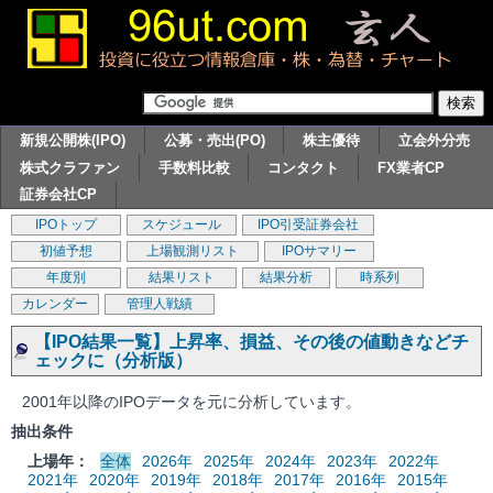
新規公開株(IPO)
公募・売出(PO)
株主優待
立会外分売
株式クラファン
手数料比較
コンタクト
FX業者CP
証券会社CP
IPOトップ
スケジュール
IPO引受証券会社
初値予想
上場観測リスト
IPOサマリー
年度別
結果リスト
結果分析
時系列
カレンダー
管理人戦績
【IPO結果一覧】上昇率、損益、その後の値動きなどチ
ェックに（分析版）
2001年以降のIPOデータを元に分析しています。
抽出条件
上場年：
全体
2026年
2025年
2024年
2023年
2022年
2021年
2020年
2019年
2018年
2017年
2016年
2015年