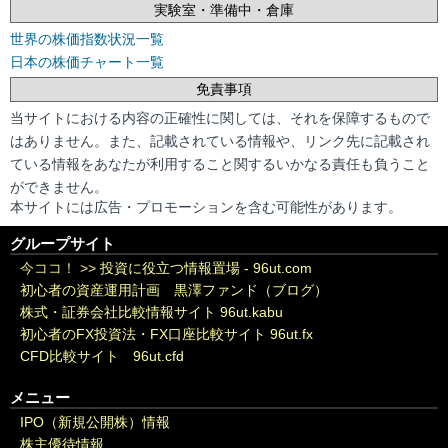
実験室・準備中・倉庫
世界の株価指数状況一覧
日本の株価チャート一覧
免責事項
当サイトにおける内容の正確性に関しては、それを保障するもので
はありません。また、記載されている情報や、リンク先に記載され
ている情報をあなたが利用すること関するいかなる責任も負うこと
ができません。
本サイトには広告・プロモーションを含む可能性があります。
グループサイト
今ココ！ >>
投資に役立つ情報置場 - 96ut.com
初心者の資産運用計画 黒澤ファンド（ブログ）
株式・証券会社比較情報サイト 96ut.kabu
初心者のFX投資法・FX口座比較サイト 96ut.fx
CFD比較サイト 96ut.cfd
メニュー
IPO（新規公開株）情報
株主優待情報